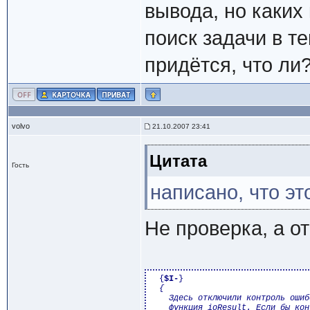
вывода, но каких
поиск задачи в те
придётся, что ли
volvo
21.10.2007 23:41
Цитата
Гость
написано, что э
Не проверка, а о
{
$I-
}
{

    Здесь отключили контроль ошиб
    функция ioResult. Если бы кон