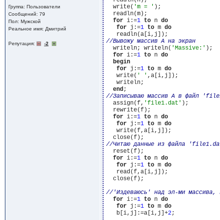
  readln(n);

  write(
'm = '
);

Группа: Пользователи
  readln(m);

Сообщений: 79
for
 i:=
1
to
 n 
do
Пол: Мужской
for
 j:=
1
to
 m 
do
Реальное имя: Дмитрий
Репутация:
-2
  writeln; writeln(
'Massive:'
);

for
 i:=
1
to
 n 
do
begin
for
 j:=
1
to
 m 
do
   write(
' '
,a[i,j]);

   writeln;

end
  assign(f,
'file1.dat'
);

  rewrite(f);

for
 i:=
1
to
 n 
do
for
 j:=
1
to
 m 
do
   write(f,a[i,j]);

  reset(f);

for
 i:=
1
to
 n 
do
for
 j:=
1
to
 m 
do
   read(f,a[i,j]);

  close(f);

for
 i:=
1
to
 n 
do
for
 j:=
1
to
 m 
do
   b[i,j]:=a[i,j]+
2
;
