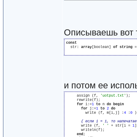
Описываешь вот т
const
  str: 
array
[boolean] 
of
string
 =
и потом ее испол
     assign (f, 
'uotput.txt'
);

     rewrite(f);

for
 i:=
1
to
 n 
do
begin
for
 j:=
1
to
2
do
         write (f, m[i,j] :
4
 :
0
 )
{ если i = 1, то напечатае
       write (f, 
' '
 + str[i = 
1
]
       writeln(f);

end
;
