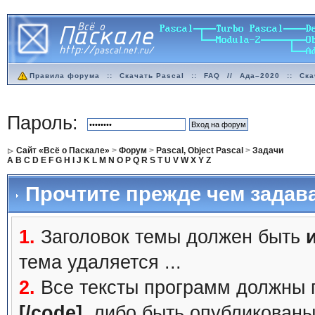
Правила форума
::
Скачать Pascal
::
FAQ
//
Ада–2020
::
Ска
Пароль:
Сайт «Всё о Паскале»
>
Форум
>
Pascal, Object Pascal
>
Задачи
A
B
C
D
E
F
G
H
I
J
K
L
M
N
O
P
Q
R
S
T
U
V
W
X
Y
Z
Прочтите прежде чем задав
1.
Заголовок темы должен быть
тема удаляется ...
2.
Все тексты программ должны 
[/code]
, либо быть
опубликованы