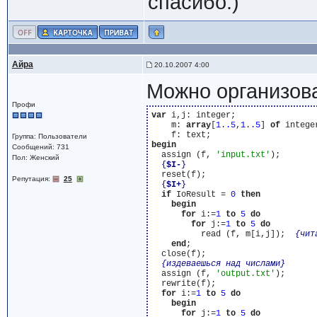
спасибо.)
Айра
20.10.2007 4:00
Можно организоват
Профи
var
 i,j: integer;

    m: 
array
[
1
.
.5
,
1
.
.5
] 
of
 integer
Группа: Пользователи
begin
Сообщений: 731
  assign (f, 
'input.txt'
);

Пол: Женский
{
$I-
}
  reset(f);

Репутация:
25
{
$I+
}
if
 IoResult = 
0
then
begin
for
 i:=
1
to
5
do
for
 j:=
1
to
5
do
          read (f, m[i,j]);  
{чит
end
;

  close(f);

{издеваешься над числами}
  assign (f, 
'output.txt'
);

  rewrite(f);

for
 i:=
1
to
5
do
begin
for
 j:=
1
to
5
do