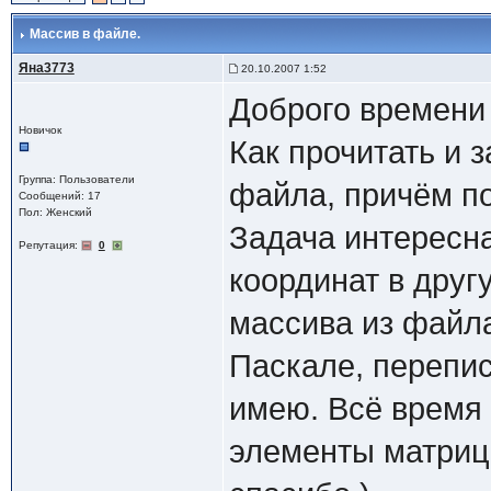
Массив в файле.
Яна3773
20.10.2007 1:52
Доброго времени 
Новичок
Как прочитать и 
Группа: Пользователи
файла, причём п
Сообщений: 17
Пол: Женский
Задача интересна
Репутация:
0
координат в друг
массива из файла
Паскале, перепис
имею. Всё время 
элементы матриц