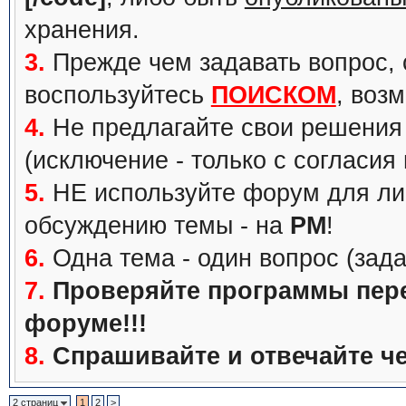
хранения.
3.
Прежде чем задавать вопрос, с
воспользуйтесь
ПОИСКОМ
, воз
4.
Не предлагайте свои решения 
(исключение - только с согласия
5.
НЕ используйте форум для ли
обсуждению темы - на
PM
!
6.
Одна тема - один вопрос (зада
7.
Проверяйте программы перед
форуме!!!
8.
Спрашивайте и отвечайте че
2 страниц
1
2
>