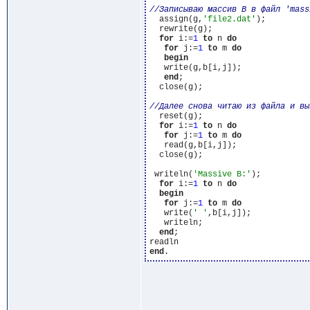
  assign(g,
'file2.dat'
);

  rewrite(g);

for
 i:=
1
to
 n 
do
for
 j:=
1
to
 m 
do
begin
   write(g,b[i,j]);

end
;

  close(g);

  reset(g);

for
 i:=
1
to
 n 
do
for
 j:=
1
to
 m 
do
   read(g,b[i,j]);

  close(g);

 writeln(
'Massive B:'
);

for
 i:=
1
to
 n 
do
begin
for
 j:=
1
to
 m 
do
   write(
' '
,b[i,j]);

   writeln;

end
;

end