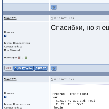
Яна3773
23.10.2007 14:33
Спасибки, но я ещ
Новичок
Группа: Пользователи
Сообщений: 17
Пол: Женский
Репутация:
0
Яна3773
23.10.2007 15:42
Новичок
Program
var
  x,xx,y,yy,a,b,c,d: real;

Группа: Пользователи
  f, f1, f3 : text;

begin
Сообщений: 17