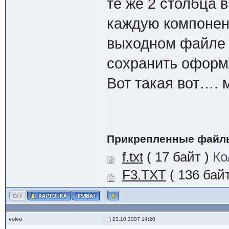
те же 2 столбца 
каждую компонент
выходном файле о
сохранить оформ
Вот такая вот…. 
Прикрепленные файл
f.txt
( 17 байт )
Ко
F3.TXT
( 136 бай
volvo
23.10.2007 14:20