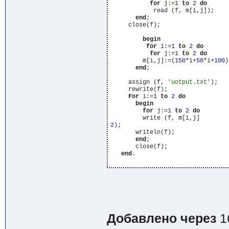
for
 j:=
1
to
2
do
            read (f, m[i,j]);

end
;

     close(f);

begin
for
 i:=
1
to
2
do
for
 j:=
1
to
2
do
         m[i,j]:=(
150
*i+
50
*i+
100
)
end
;

     assign (f, 
'uotput.txt'
);

     rewrite(f);

For
 i:=
1
to
2
do
begin
for
 j:=
1
to
2
do
2
);

       writeln(f);

end
;

       close(f);

end
.

Добавлено через
1