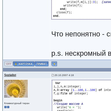
        write(f,m[i,j]:
3
);  
{запи
      writeln(f);

end
;

end
Что непонятно - 
p.s. нескромный в
Sozialist
20.10.2007 4:18
Var
i,j,n,m:integer;

A,B:
array
 [
1
.
.100
,
1
.
.100
] 
of
 inte
f,g:
file
of
 integer;

begin
Клавиатурный тиран
  write(
'n = '
);
