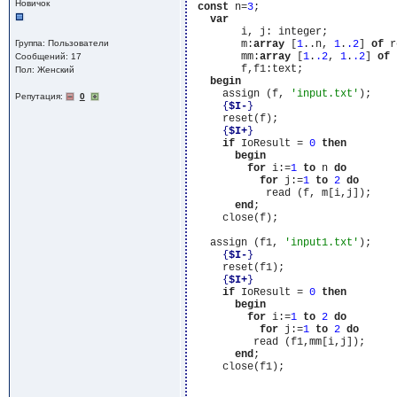
Новичок
const
 n=
3
;

var
        i, j: integer;

Группа: Пользователи
        m:
array
 [
1
..n, 
1
.
.2
] 
of
 r
        mm:
array
 [
1
.
.2
, 
1
.
.2
] 
of
 
Сообщений: 17
        f,f1:text;

Пол: Женский
begin
     assign (f, 
'input.txt'
);

Репутация:
0
{
$I-
}
     reset(f);

{
$I+
}
if
 IoResult = 
0
then
begin
for
 i:=
1
to
 n 
do
for
 j:=
1
to
2
do
            read (f, m[i,j]);

end
;

     close(f);

   assign (f1, 
'input1.txt'
);

{
$I-
}
     reset(f1);

{
$I+
}
if
 IoResult = 
0
then
begin
for
 i:=
1
to
2
do
for
 j:=
1
to
2
do
          read (f1,mm[i,j]);

end
;

     close(f1);
