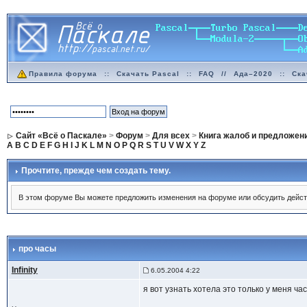
Правила форума
::
Скачать Pascal
::
FAQ
//
Ада–2020
::
Ска
Сайт «Всё о Паскале»
>
Форум
>
Для всех
>
Книга жалоб и предложен
A
B
C
D
E
F
G
H
I
J
K
L
M
N
O
P
Q
R
S
T
U
V
W
X
Y
Z
Прочтите, прежде чем создать тему.
В этом форуме Вы можете предложить изменения на форуме или обсудить дейст
про часы
Infinity
6.05.2004 4:22
я вот узнать хотела это только у меня ч