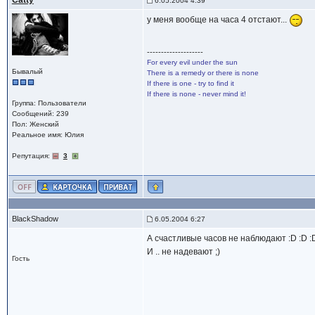
Catty
6.05.2004 4:39
у меня вообще на часа 4 отстают...
--------------------
For every evil under the sun
Бывалый
There is a remedy or there is none
If there is one - try to find it
If there is none - never mind it!
Группа: Пользователи
Сообщений: 239
Пол: Женский
Реальное имя: Юлия
Репутация:
3
BlackShadow
6.05.2004 6:27
А счастливые часов не наблюдают :D :D :
И .. не надевают ;)
Гость