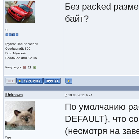
Без packed разме
байт?
Я.
Группа: Пользователи
Сообщений: 809
Пол: Мужской
Реальное имя: Саша
Репутация:
11
IUnknown
19.06.2011 6:24
По умолчанию р
DEFAULT}, что с
(несмотря на заве
Гуру