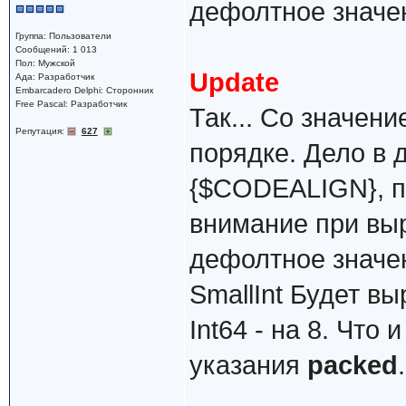
дефолтное значен
Группа: Пользователи
Сообщений: 1 013
Пол: Мужской
Update
Ада: Разработчик
Embarcadero Delphi: Сторонник
Free Pascal: Разработчик
Так... Со значе
Репутация:
627
порядке. Дело в 
{$CODEALIGN}, п
внимание при выр
дефолтное значен
SmallInt Будет вы
Int64 - на 8. Что
указания
packed
.