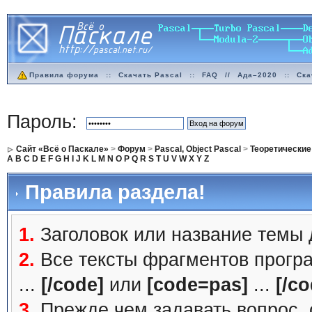
Правила форума
::
Скачать Pascal
::
FAQ
//
Ада–2020
::
Ска
Пароль:
Сайт «Всё о Паскале»
>
Форум
>
Pascal, Object Pascal
>
Теоретические
A
B
C
D
E
F
G
H
I
J
K
L
M
N
O
P
Q
R
S
T
U
V
W
X
Y
Z
Правила раздела!
1.
Заголовок или название темы
2.
Все тексты фрагментов прогр
...
[/code]
или
[code=pas]
...
[/co
3.
Прежде чем задавать вопрос, с