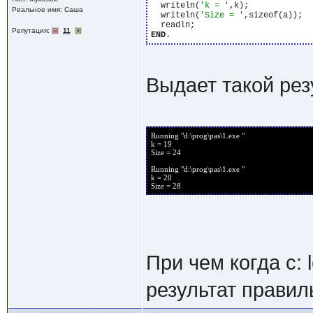
  writeln(
'k = '
,k);

Реальное имя: Саша
  writeln(
'Size = '
,sizeof(a));

Репутация:
11
END
Выдает такой рез
Running "d:\prog\pas\1.exe "
k = 19
Size = 24
Running "d:\prog\pas\1.exe "
k = 20
Size = 28
При чем когда c: 
результат правил