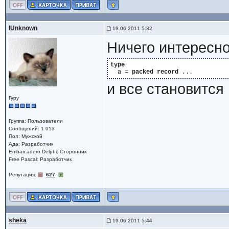
IUnknown
19.06.2011 5:32
Ничего интересног
type
  a = 
packed
record
и все становится 
Гуру
Группа: Пользователи
Сообщений: 1 013
Пол: Мужской
Ада: Разработчик
Embarcadero Delphi: Сторонник
Free Pascal: Разработчик
Репутация:
627
sheka
19.06.2011 5:44