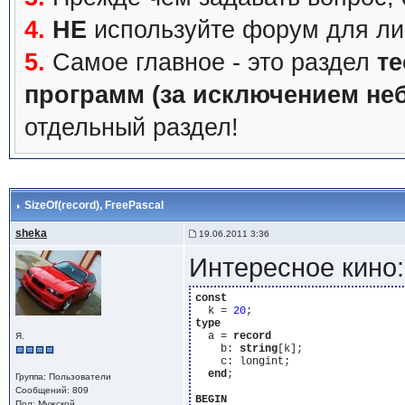
4.
НЕ
используйте форум для ли
5.
Самое главное - это раздел
те
программ (за исключением не
отдельный раздел!
SizeOf(record)
, FreePascal
sheka
19.06.2011 3:36
Интересное кино:
const
  k = 
20
type
  a = 
record
Я.
    b: 
string
[k];

    c: longint;

end
;

Группа: Пользователи
Сообщений: 809
BEGIN
Пол: Мужской