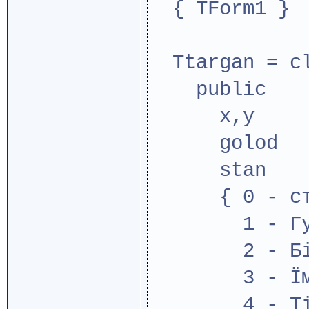
{ TForm1 }
Ttargan = cl
public
x,y : d
golod : 
stan : i
{ 0 - ст
1 - Гул
2 - Біжу
3 - Їм
4 - Тікаю