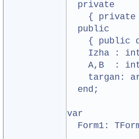
private
{ private d
public
{ public de
Izha : integ
A,B : integ
targan: arra
end;
var
Form1: TFor