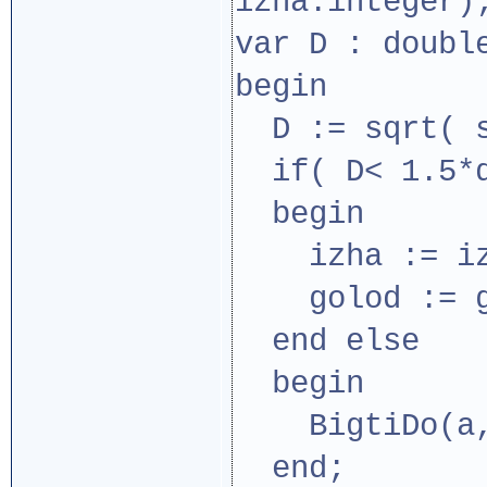
izha:integer)
var D : doubl
begin
D := sqrt( s
if( D< 1.5*d
begin
izha := izh
golod := go
end else
begin
BigtiDo(a,
end;