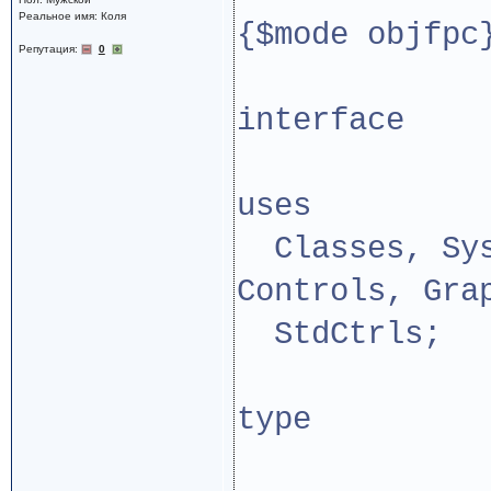
Реальное имя: Коля
{$mode objfpc
Репутация:
0
interface
uses
Classes, Sys
Controls, Gra
StdCtrls;
type