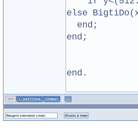
if y<(512.0-
else BigtiDo(
end;
end;
end.