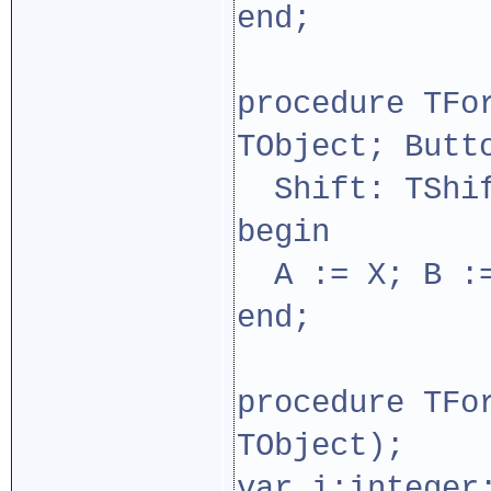
end;
procedure TFo
TObject; Butt
Shift: TShif
begin
A := X; B :=
end;
procedure TFo
TObject);
var i:integer