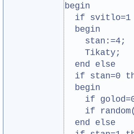
begin
if svitlo=1 
begin
stan:=4;
Tikaty;
end else
if stan=0 t
begin
if golod=0 
if random(2
end else