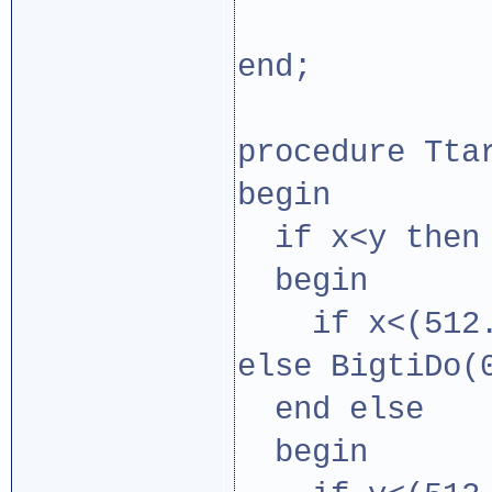
end;
procedure Tta
begin
if x<y then
begin
if x<(512.0-
else BigtiDo(
end else
begin