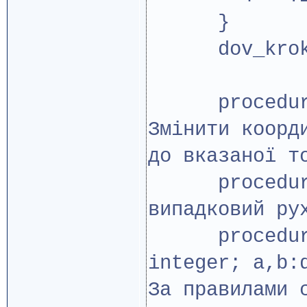
}
dov_krok :
procedure B
Змінити коорд
до вказаної т
procedure G
випадковий ру
procedure Z
integer; a,b:
За правилами 