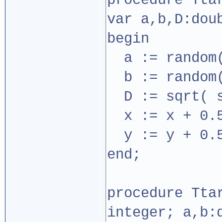
procedure Tta
var a,b,D:dou
begin
a := random(
b := random(
D := sqrt( s
x := x + 0.5
y := y + 0.5
end;
procedure Tta
integer; a,b: