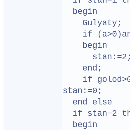
if stan=1 t
begin
Gulyaty;
if (a>0)and
begin
stan:=2
end;
if golod>0 t
stan:=0;
end else
if stan=2 t
begin