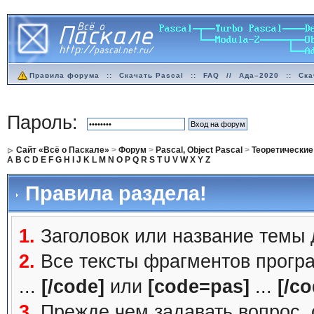
Правила форума
::
Скачать Pascal
::
FAQ
//
Ада–2020
::
Ска
Пароль:
Сайт «Всё о Паскале»
>
Форум
>
Pascal, Object Pascal
>
Теоретические
A
B
C
D
E
F
G
H
I
J
K
L
M
N
O
P
Q
R
S
T
U
V
W
X
Y
Z
Правила раздела!
1.
Заголовок или название темы
2.
Все тексты фрагментов прогр
...
[/code]
или
[code=pas]
...
[/co
3.
Прежде чем задавать вопрос, с