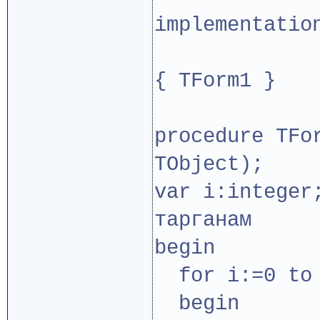
implementatio
{ TForm1 }
procedure TFo
TObject);
var i:integer
тарганам
begin
for i:=0 to 
begin