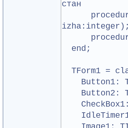
стан
procedure I
izha:integer)
procedure 
end;
TForm1 = cla
Button1: TB
Button2: TB
CheckBox1: 
IdleTimer1:
Image1: TI