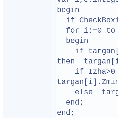
begin
if CheckBox1
for i:=0 to 
begin
if targan[i
then targan[i
if Izha>0 
targan[i].Zmi
else targan[
end;
end;