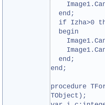
Image1.Canva
end;
if Izha>0 t
begin
Image1.Canv
Image1.Canva
end;
end;
procedure TFo
TObject);
var i,c:integ