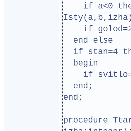
if a<0 then
Isty(a,b,izha
if golod=20
end else
if stan=4 t
begin
if svitlo=0
end;
end;
procedure Tta