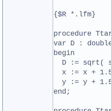
{$R *.lfm}
procedure Tta
var D : doubl
begin
D := sqrt( s
x := x + 1.5
y := y + 1.5
end;