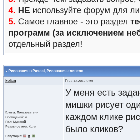
4.
НЕ
используйте форум для ли
5.
Самое главное - это раздел
те
программ (за исключением не
отдельный раздел!
Рисования в Pascal
, Рисования елипсов
kolian
22.12.2012 0:56
У меня есть зада
мишки рисует оди
Группа: Пользователи
каждом клике рис
Сообщений: 4
Пол: Мужской
было кликов?
Реальное имя: Коля
Репутация:
0