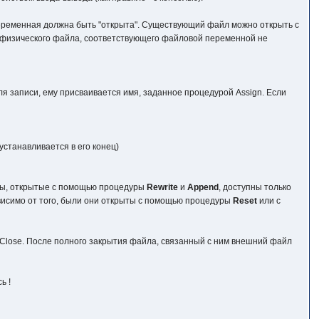
переменная должна быть "открыта". Существующий файл можно открыть с
 физического файла, соответствующего файловой переменной не
я записи, ему присваивается имя, заданное процедурой Assign. Если
станавливается в его конец)
йлы, открытые с помощью процедуры
Rewrite
и
Append
, доступны только
ависимо от того, были они открыты с помощью процедуры
Reset
или с
Close. После полного закрытия файла, связанный с ним внешний файл
ь !