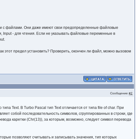
ями с файлами. Они даже имеют свои предопределенные файловые
и, Input - для чтения. Если не указывать файловые переменные в
ut.
к этот предел установить? Проверить, окончен ли файл, можно вызовом
Сообщение
#2
Text. В Turbo Pascal тип Text отличается от типа file of char. При
ляет собой последовательность символов, сгруппированных в строки, где
ревода каретки (Chr(13)), за которым, возможно, следует символ перевода
оторые позволяют считывать и записывать значения, тип которых