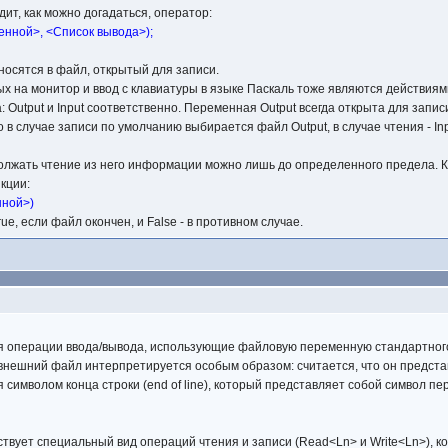
т, как можно догадаться, оператор:
енной>, <Список вывода>);
носятся в файл, открытый для записи.
ых на монитор и ввод с клавиатуры в языке Паскаль тоже являются действи
 Output и Input соответственно. Переменная Output всегда открыта для запис
 в случае записи по умолчанию выбирается файл Output, в случае чтения - Inp
лжать чтение из него информации можно лишь до определенного предела. Ка
кции:
нной>)
e, если файл окончен, и False - в противном случае.
операции ввода/вывода, использующие файловую переменную стандартного типа 
внешний файл интерпретируется особым образом: считается, что он представ
 символом конца строки (end of line), который представляет собой символ пе
твует специальный вид операций чтения и записи (Read<Ln> и Write<Ln>), к