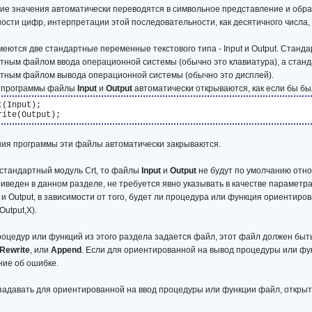
кие значения автоматически переводятся в символьное представление и обратно
сти цифр, интерпретации этой последовательности, как десятичного числа, и
меются две стандартные переменные текстового типа - Input и Output. Станд
тным файлом ввода операционной системы (обычно это клавиатура), а станд
ртным файлом вывода операционной системы (обычно это дисплей).
я программы файлы
Input
и
Output
автоматически открываются, как если бы 
t(Input);

ния программы эти файлы автоматически закрываются.
 стандартный модуль Crt, то файлы
Input
и
Output
не будут по умолчанию отно
риведен в данном разделе, не требуется явно указывать в качестве парамет
 и Output, в зависимости от того, будет ли процедура или функция ориентиров
Output,Х).
роцедур или функций из этого раздела задается файл, этот файл должен быт
Rewrite
, или
Append
. Если для ориентированной на вывод процедуры или ф
ние об ошибке.
 задавать для ориентированной на ввод процедуры или функции файл, откр