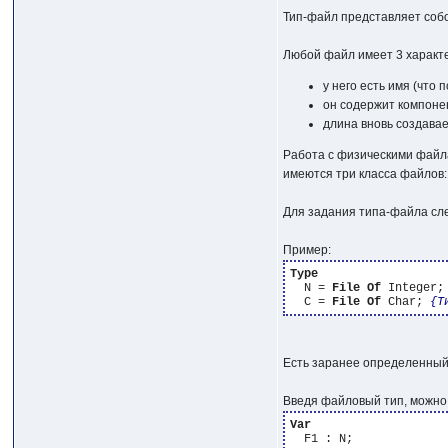
Тип-файл представляет собо
Любой файл имеет 3 характ
у него есть имя (что
он содержит компонен
длина вновь создава
Работа с физическими файл
имеются три класса файлов
Для задания типа-файла сле
Пример:
Type
  N = 
File
Of
 Integer;
  C = 
File
Of
 Char; 
{Т
Есть заранее определенный 
Введя файловый тип, можно
Var
  F1 : N;
