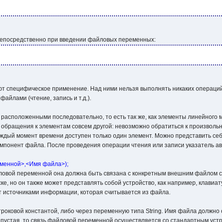
непосредственно при введении файловых переменных:
специфическое применение. Над ними нельзя выполнять никаких операций (п
айлами (чтение, запись и т.д.).
асположенными последовательно, то есть так же, как элементы линейного ма
б обращения к элементам совсем другой: невозможно обратиться к произволь
 каждый момент времени доступен только один элемент. Можно представить се
мпонент файла. После проведения операции чтения или записи указатель ав
еменной>,<Имя файла>);
овой переменной она должна быть связана с конкретным внешним файлом 
е, но он также может представлять собой устройство, как например, клавиа
т источниками информации, которая считывается из файла.
троковой константой, либо через переменную типа String. Имя файла должн
 пустая, то связь файловой переменной осуществляется со стандартным устро