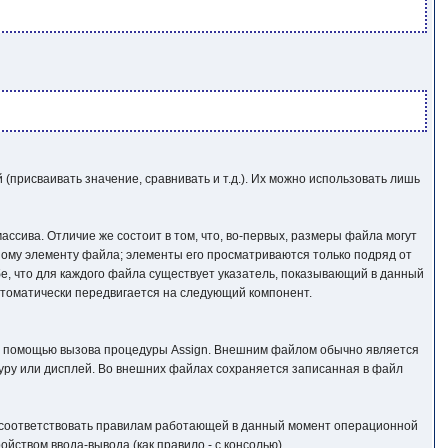
рисваивать значение, сравнивать и т.д.). Их можно использовать лишь
ссива. Отличие же состоит в том, что, во-первых, размеры файла могут
ному элементу файла; элементы его просматриваются только подряд от
бе, что для каждого файла существует указатель, показывающий в данный
томатически передвигается на следующий компонент.
с помощью вызова процедуры Assign. Внешним файлом обычно является
туру или дисплей. Во внешних файлах сохраняется записанная в файл
о соответствовать правилам работающей в данный момент операционной
йством ввода-вывода (как правило - с консолью).