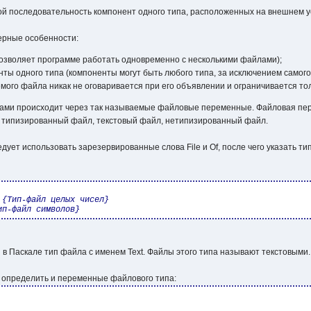
й последовательность компонент одного типа, расположенных на внешнем ус
ерные особенности:
 позволяет программе работать одновременно с несколькими файлами);
ты одного типа (компоненты могут быть любого типа, за исключением самого
емого файла никак не оговаривается при его объявлении и ограничивается 
ами происходит через так называемые файловые переменные. Файловая пере
: типизированный файл, текстовый файл, нетипизированный файл.
дует использовать зарезервированные слова File и Of, после чего указать т
 
{Тип-файл целых чисел}
ип-файл символов}
в Паскале тип файла с именем Text. Файлы этого типа называют текстовыми.
 определить и переменные файлового типа: