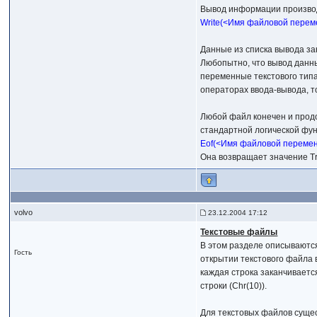
Вывод информации производи
Write(<Имя файловой перем
Данные из списка вывода за
Любопытно, что вывод данн
переменные текстового типа:
операторах ввода-вывода, то
Любой файл конечен и продо
стандартной логической фун
Eof(<Имя файловой переме
Она возвращает значение Tru
volvo
23.12.2004 17:12
Текстовые файлы
В этом разделе описываются 
Гость
открытии текстового файла 
каждая строка заканчивается
строки (Chr(10)).
Для текстовых файлов сущес