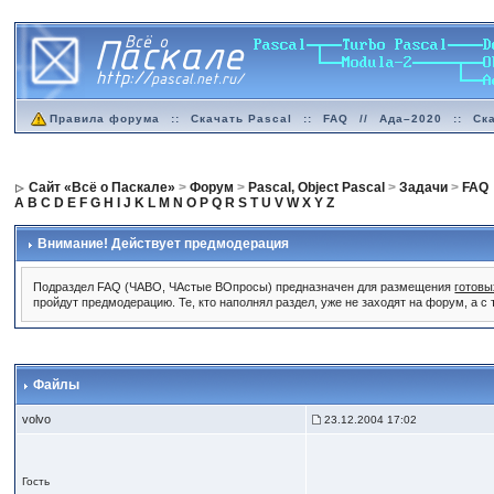
Правила форума
::
Скачать Pascal
::
FAQ
//
Ада–2020
::
Ск
Сайт «Всё о Паскале»
>
Форум
>
Pascal, Object Pascal
>
Задачи
>
FAQ
A
B
C
D
E
F
G
H
I
J
K
L
M
N
O
P
Q
R
S
T
U
V
W
X
Y
Z
Внимание! Действует предмодерация
Подраздел FAQ (ЧАВО, ЧАстые ВОпросы) предназначен для размещения
готовы
пройдут предмодерацию. Те, кто наполнял раздел, уже не заходят на форум, а с
Файлы
volvo
23.12.2004 17:02
Гость