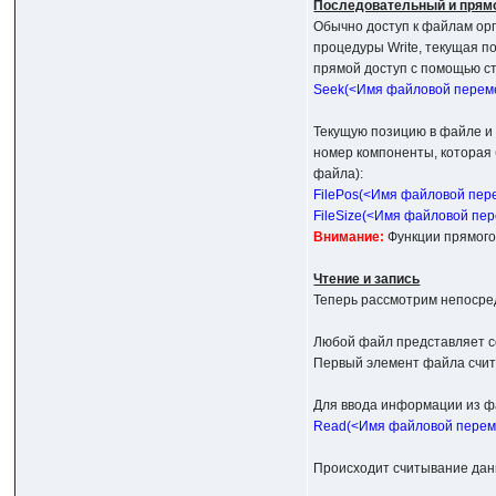
Последовательный и прям
Обычно доступ к файлам орг
процедуры Write, текущая 
прямой доступ с помощью с
Seek(<Имя файловой перем
Текущую позицию в файле и
номер компоненты, которая 
файла):
FilePos(<Имя файловой пер
FileSize(<Имя файловой пе
Внимание:
Функции прямого
Чтение и запись
Теперь рассмотрим непосре
Любой файл представляет с
Первый элемент файла счит
Для ввода информации из фа
Read(<Имя файловой переме
Происходит считывание данн