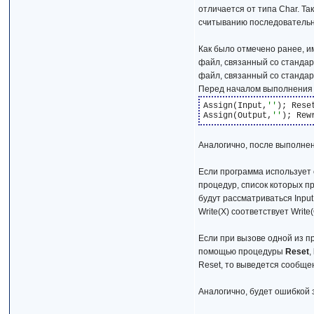
отличается от типа Char. Та
считыванию последовательно
Как было отмечено ранее, и
файл, связанный со стандар
файл, связанный со станда
Перед началом выполнени
Assign(Input,
''
); Rese
Assign(Output,
''
Аналогично, после выполне
Если программа использует
процедур, список которых п
будут рассматриваться Input
Write(Х) соответствует Write(
Если при вызове одной из п
помощью процедуры
Reset
,
Reset, то выведется сообще
Аналогично, будет ошибкой