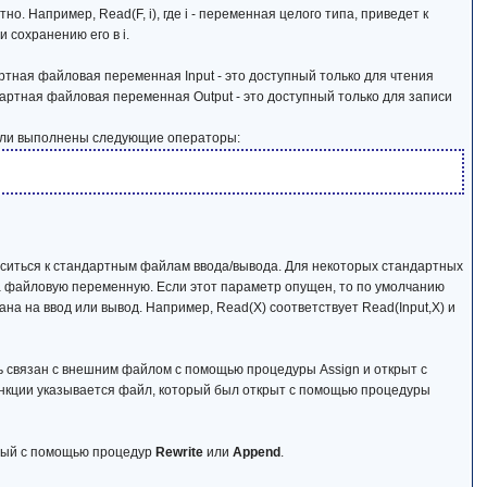
. Например, Read(F, i), где i - переменная целого типа, приведет к
 сохранению его в i.
артная файловая переменная Input - это доступный только для чтения
артная файловая переменная Output - это доступный только для записи
были выполнены следующие операторы:
ситься к стандартным файлам ввода/вывода. Для некоторых стандартных
ра файловую переменную. Если этот параметр опущен, то по умолчанию
ана на ввод или вывод. Например, Read(Х) соответствует Read(Input,Х) и
ь связан с внешним файлом с помощью процедуры Assign и открыт с
ункции указывается файл, который был открыт с помощью процедуры
ытый с помощью процедур
Rewrite
или
Append
.