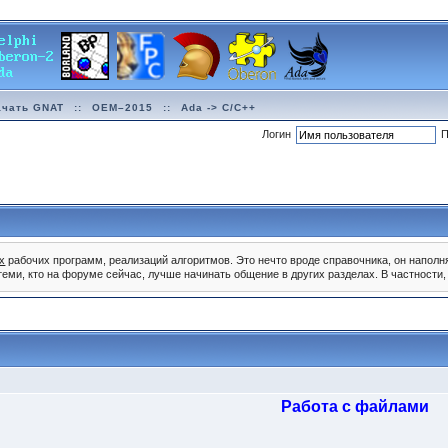
ачать GNAT
::
OEM–2015
::
Ada -> C/C++
Логин
П
х
рабочих программ, реализаций алгоритмов. Это нечто вроде справочника, он наполн
 теми, кто на форуме сейчас, лучше начинать общение в других разделах. В частност
Работа с файлами