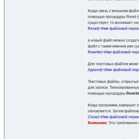
Когда связь с внешним файл
помощью процедуры Reset (
существует, то возникает с
Reset(<Имя файловой перем
а новый файл можно создать
файл с таким именем уже сущ
Rewrite(<Имя файловой пер
Для текстовых файлов может
Append(<Имя файловой пер
Текстовые файлы, открыты
для записи. Типизированные
помощью процедуры
Rewrit
Когда программа завершит 
обновляется. Затем файлов
Close(<Имя файловой перем
Внимание:
Это требование