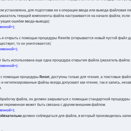
ом установлена, для подготовки ее к операции ввода или вывода файловая 
указатель текущей компоненты файла настраивается на начало файла; если
итуация ошибки ввода-вывода):
енной>);
 и открыть с помощью процедуры Rewrite (открывается новый пустой файл дл
ествует, то он уничтожается):
еменной>);
 быть использована еще одна процедура открытия файла (указатель файла у
еменной>);
е с помощью процедуры
Reset
, доступны только для чтения, а текстовые фа
 и нетипизированные файлы всегда допускают как чтение, так и запись, нез
e
.
обработку файла, он должен закрываться с помощью стандартной процедуры 
ая переменная может быть связана с другим внешним файлом.
енной>);
обязательно
должно соблюдаться для файла, в который производилась запис