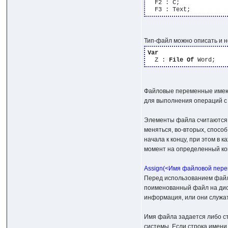
  F2 : C;

Тип-файл можно описать и 
Var
  Z : 
File
Of
Файловые переменные имеют 
для выполнения операций с ф
Элементы файла считаются р
меняться, во-вторых, спосо
начала к концу, при этом в
момент на определенный ко
Assign(<Имя файловой пер
Перед использованием файл
поименованный файл на диск
информация, или они служа
Имя файла задается либо с
системы. Если строка имени