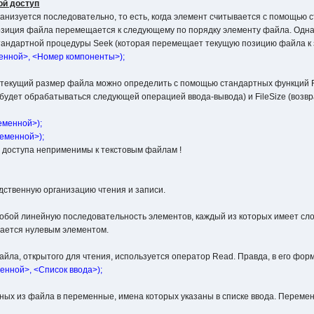
ой доступ
анизуется последовательно, то есть, когда элемент считывается с помощь
позиция файла перемещается к следующему по порядку элементу файла. Одн
тандартной процедуры Seek (которая перемещает текущую позицию файла к 
енной>, <Номер компоненты>);
 текущий размер файла можно определить с помощью стандартных функций Fi
будет обрабатываться следующей операцией ввода-вывода) и FileSize (возвр
еменной>);
ременной>);
 доступа неприменимы к текстовым файлам !
дственную организацию чтения и записи.
обой линейную последовательность элементов, каждый из которых имеет сло
ается нулевым элементом.
йла, открытого для чтения, используется оператор Read. Правда, в его фор
нной>, <Список ввода>);
ых из файла в переменные, имена которых указаны в списке ввода. Перемен