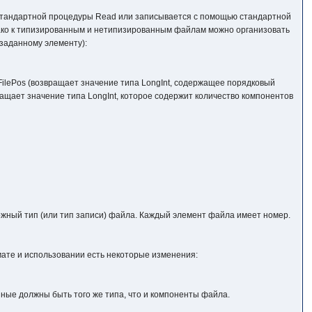
ю стандартной процедуры Read или записывается с помощью стандартной
ако к типизированным и нетипизированным файлам можно организовать
заданному элементу):
lePos (возвращает значение типа LongInt, содержащее порядковый
ащает значение типа LongInt, которое содержит количество компонентов
жный тип (или тип записи) файла. Каждый элемент файла имеет номер.
мате и использовании есть некоторые изменения:
ные должны быть того же типа, что и компоненты файла.