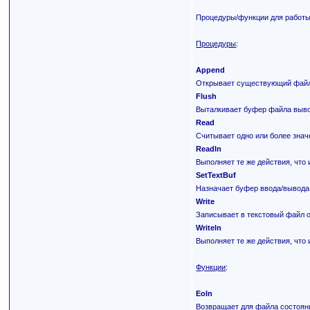
Процедуры/функции для работ
Процедуры
:
Append
Открывает существующий файл
Flush
Выталкивает буфер файла выв
Read
Считывает одно или более знач
Readln
Выполняет те же действия, что
SetTextBuf
Назначает буфер ввода/вывода
Write
Записывает в текстовый файл о
Writeln
Выполняет те же действия, что 
Функции
:
Eoln
Возвращает для файла состояние