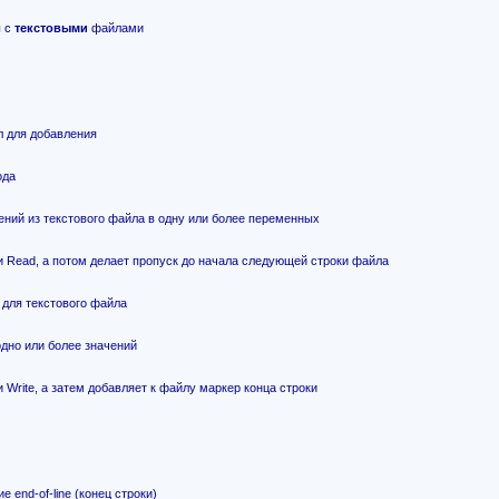
ы с
текстовыми
файлами
 для добавления
ода
ений из текстового файла в одну или более переменных
 и Read, а потом делает пропуск до начала следующей строки файла
 для текстового файла
дно или более значений
и Write, а затем добавляет к файлу маркер конца строки
 end-of-line (конец строки)