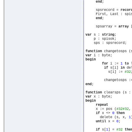
end
;

     spsrecord = 
recor
     First, Last : spis
end
;

     spsarray = 
array
 
var
 s : 
string
;

    p : spisok;

    sps : spsrecord;

function
 changetosps (
var
begin
for
 i := 
1
to
 
if
 s[i] 
in
 de
           s[i] := 
#32
;
end
;

function
 clearsps (s :
var
begin
repeat
     x := pos (
#32
#32
,
if
 x <> 
0
then
       delete (s, x, 
1
)
until
 x = 
0
;

if
 s[
1
] = 
#32
the