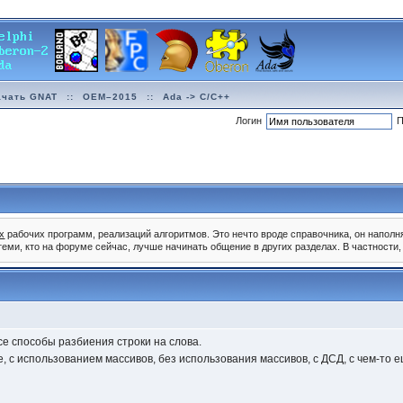
ачать GNAT
::
OEM–2015
::
Ada -> C/C++
Логин
П
х
рабочих программ, реализаций алгоритмов. Это нечто вроде справочника, он наполн
 теми, кто на форуме сейчас, лучше начинать общение в других разделах. В частност
се способы разбиения строки на слова.
, с использованием массивов, без использования массивов, с ДСД, с чем-то