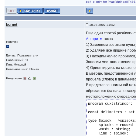
perl -e 'print for (map{chr(hex)}("
kornet
18.08.2007 21:42
Еще один способ разбивки с
Алгоритм
таков:
Новичок
1) Заменяем все знаки пункт
2) Удаляем все лишние пробе
Группа: Пользователи
3) Находим кол-во пробелов,
Сообщений: 11
Заносим местоположение пр
Пол: Мужской
4) Ориентируясь на местопо
Реальное имя: Юлиан
В методе, представленном v
Репутация:
-1
пробела (слово) в динамичес
В представленном мной мето
обрезается (за начало каждо
местоположению очередного пр
program
 cuxtstringpr;

const
 delimeters : 
set
type
 Spisok = ^spisoks;
     spisoks = 
record
     words : 
string
;

     link : spisok;
