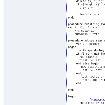
     delete (s, 
1
, 
1
);

if
 s[length(s)]  
       s := s + 
' '
;

end
;

procedure
 cutstring (
v
var
 i, i2, i3, start : 
    x : spsarray;

    numwords : byte;

procedure
 addsps (
var
 
var
begin
with
 sps 
do
beg
if
 first = 
nil
th
       new (last);

       first := last

end
else
begin
        new (last^.link
        last := last^.l
end
;

        last^.words := 
        last^.link := 
end
end
;

begin
{инициали
       sps.first := 
ni