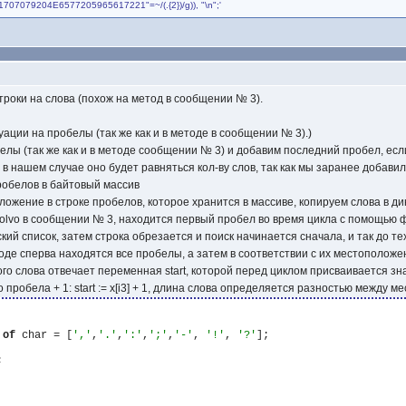
4861707079204E6577205965617221"=~/(.{2})/g)), "\n";'
троки на слова (похож на метод в сообщении № 3).
уации на пробелы (так же как и в методе в сообщении № 3).)
лы (так же как и в методе сообщении № 3) и добавим последний пробел, если
 в нашем случае оно будет равняться кол-ву слов, так как мы заранее добави
обелов в байтовый массив
ложение в строке пробелов, которое хранится в массиве, копируем слова в ди
olvo в сообщении № 3, находится первый пробел во время цикла с помощью фу
кий список, затем строка обрезается и поиск начинается сначала, и так до тех
де сперва находятся все пробелы, а затем в соответствии с их местоположен
го слова отвечает переменная start, которой перед циклом присваивается зн
обела + 1: start := x[i3] + 1, длина слова определяется разностью между мест
of
 char = [
','
,
'.'
,
':'
,
';'
,
'-'
, 
'!'
, 
'?'
];


