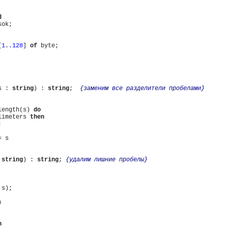
d
ok;

[
1
.
.128
] 
of
 byte;

s : 
string
) : 
string
;  
{заменим все разделители пробелами}
length(s) 
do
limeters 
then


 
string
) : 
string
; 
{удалим лишние пробелы}
 s);



n