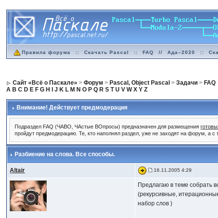
Правила форума
::
Скачать Pascal
::
FAQ
//
Ада–2020
::
Ск
Сайт «Всё о Паскале»
>
Форум
>
Pascal, Object Pascal
>
Задачи
>
FAQ
A
B
C
D
E
F
G
H
I
J
K
L
M
N
O
P
Q
R
S
T
U
V
W
X
Y
Z
Внимание! Действует предмодерация
Подраздел FAQ (ЧАВО, ЧАстые ВОпросы) предназначен для размещения
готовы
пройдут предмодерацию. Те, кто наполнял раздел, уже не заходят на форум, а с
Разбиение на слова. Все способы.
Altair
16.11.2005 4:29
Предлагаю в теме собрать в
(рекурсивные, итерационные
набор слов )