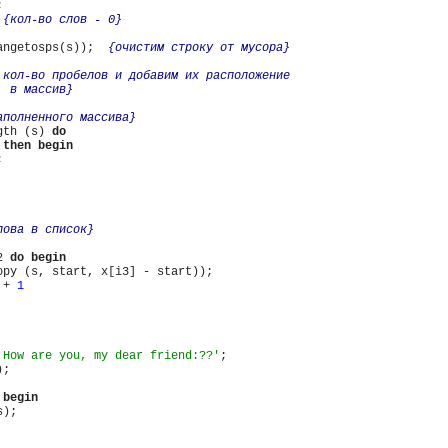


 
{кол-во слов - 0}
angetosps(s));  
{очистим строку от мусора}
 кол-во пробелов и добавим их расположение

  в массив}
аполненного массива}
gth (s) 
do
then
begin


лова в список}
2 
do
begin
opy (s, start, x[i3] - start));

 + 
1
 How are you, my dear friend:??'
;

;

begin
);
