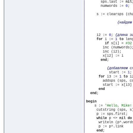
       sps.last := 
nil
;
       numwords := 
0
; 
     s := clearsps (ch
{найдем
                      
     i2 := 
0
; 
{длина з
for
 i := 
1
to
 len
if
 s[i] = 
#32
        inc (numwords);
        inc (i2);

        x[i2] := i

end
;

{добавляем с
           start := 
1
;

for
 i3 := 
1
to
 i
        addsps (sps, c
        start := x[i3]
end
end
;

begin
    s := 
'Hello, Mike!
     cutstring (sps, s)
     p := sps.first;

while
 p <> 
nil
do
      writeln (p^.words
      p := p^.link

end
;
