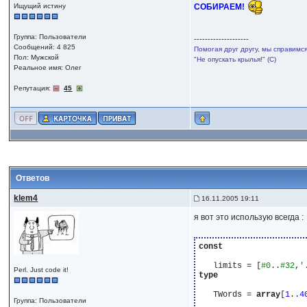
СОБИРАЕМ!
Ищущий истину
Группа: Пользователи
--------------------
Сообщений: 4 825
Помогая друг другу, мы справимс
Пол: Мужской
"Не опускать крылья!" (С)
Реальное имя: Олег
Репутация:
45
Ответов
klem4
16.11.2005 19:11
я вот это использую всегда :
const
   limits = [
#0
..
#32
,
'
Perl. Just code it!
type
   TWords = 
array
[
1
.
.4
Группа: Пользователи