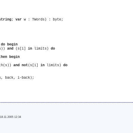
string
; 
var
 
do
begin
s)) 
and
 (s[i] 
in
 limits) 
do
then
begin
th(s)) 
and
not
(s[i] 
in
 limits) 
do
, back, i-back);

-
18.11.2005 12:34