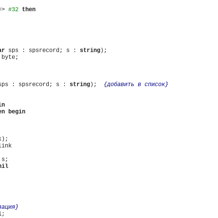
<> 
#32
then
ar
 sps : spsrecord; s : 
string
byte;

sps : spsrecord; s : 
string
);  
{добавить в список}
in
en
begin
);

ink

s;

nil
зация}
l
;
