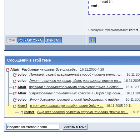
end
.

Сообщение отредактировано:
kornet
Сообщений в этой теме
Altair
Разбиение на слова. Все способы.
16.11.2005 4:29
volvo
Пожалуй, самый извращенный способ - используется р…
16.11.20
volvo
Этот - немного попроще, здесь реализован список сл…
16.11.200
Altair
Функция с дополнительными возможностями. function …
16.11.20
Altair
Эмулирование стандартных классов в Delphi Еще один…
16.11.20
volvo
Это - довольно простой способ (информация о найден…
16.11.20
klem4
я вот это использую всегда : const limits = …
16.11.2005 19:11
kornet
Еще один способ разбивки строки на слова (похож на…
18.08