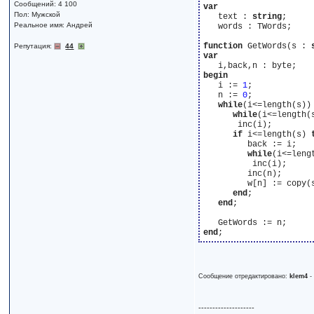
Сообщений: 4 100
var
Пол: Мужской
   text : 
string
;

Реальное имя: Андрей
   words : TWords;

function
 GetWords(s : 
Репутация:
44
var
begin
   i := 
1
;

   n := 
0
;

while
(i<=length(s))
while
(i<=length(
       inc(i);

if
 i<=length(s) 
         back := i;

while
(i<=leng
          inc(i);

         inc(n);

         w[n] := copy(s
end
;

end
;

end
Сообщение отредактировано:
klem4
--------------------