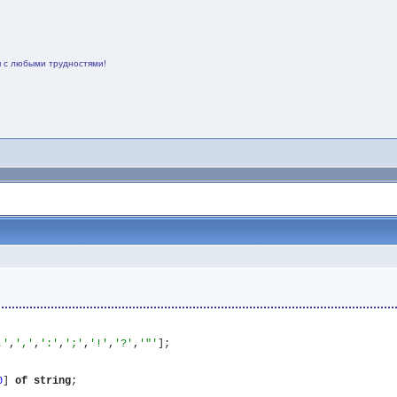
я с любыми трудностями!
.'
,
','
,
':'
,
';'
,
'!'
,
'?'
,
'"'
0
] 
of
string
;
