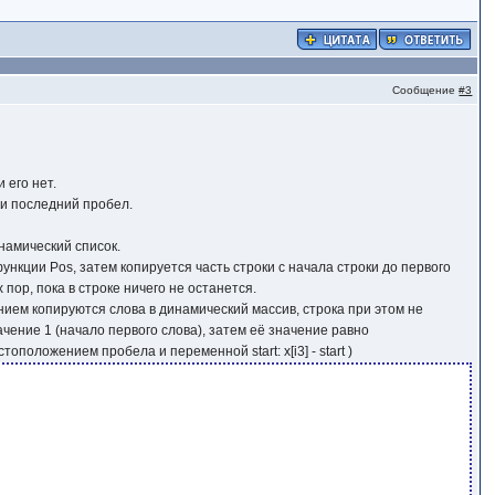
Сообщение
#3
 его нет.
ли последний пробел.
намический список.
нкции Pos, затем копируется часть строки с начала строки до первого
 пор, пока в строке ничего не останется.
ием копируются слова в динамический массив, строка при этом не
ачение 1 (начало первого слова), затем её значение равно
оположением пробела и переменной start: x[i3] - start )