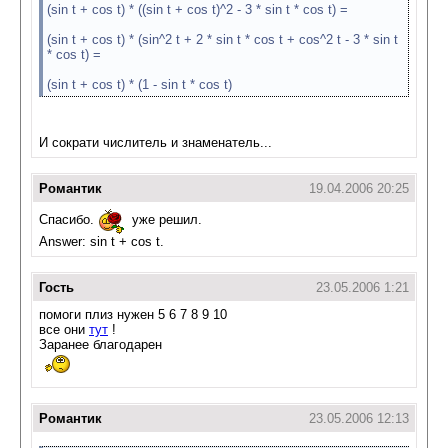
(sin t + cos t) * ((sin t + cos t)^2 - 3 * sin t * cos t) =
(sin t + cos t) * (sin^2 t + 2 * sin t * cos t + cos^2 t - 3 * sin t
* cos t) =
(sin t + cos t) * (1 - sin t * cos t)
И сократи числитель и знаменатель...
Романтик
19.04.2006 20:25
Спасибо.
уже решил.
Answer: sin t + cos t.
Гость
23.05.2006 1:21
помоги плиз нужен 5 6 7 8 9 10
все они
тут
!
Заранее благодарен
Романтик
23.05.2006 12:13