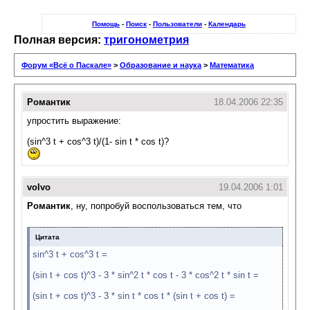
Помощь
-
Поиск
-
Пользователи
-
Календарь
Полная версия:
тригонометрия
Форум «Всё о Паскале»
>
Образование и наука
>
Математика
Романтик
18.04.2006 22:35
упростить выражение:
(sin^3 t + cos^3 t)/(1- sin t * cos t)?
volvo
19.04.2006 1:01
Романтик
, ну, попробуй воспользоваться тем, что
Цитата
sin^3 t + cos^3 t =
(sin t + cos t)^3 - 3 * sin^2 t * cos t - 3 * cos^2 t * sin t =
(sin t + cos t)^3 - 3 * sin t * cos t * (sin t + cos t) =