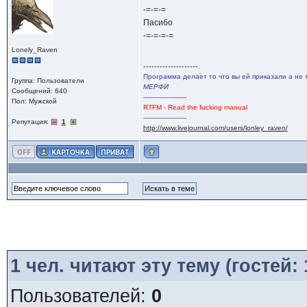
-=-=-=
Пасибо
-=-=-=-=
Lonely_Raven
--------------------
Программа делает то что вы ей приказали а не 
Группа: Пользователи
МЕРФИ
Сообщений: 640
---------------------
Пол: Мужской
RTFM - Read the fucking manual
---------------------
Репутация:
1
http://www.livejournal.com/users/lonley_raven/
1
чел. читают эту тему (гостей:
Пользователей:
0