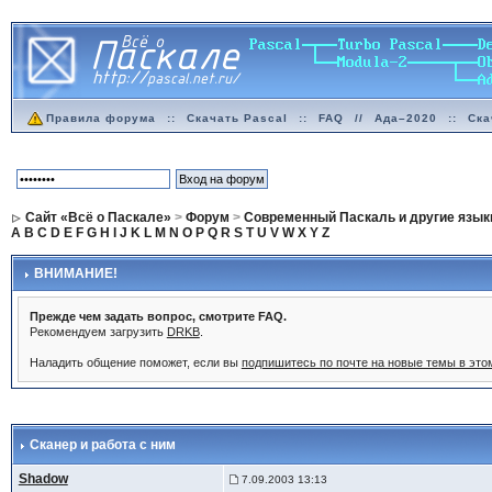
Правила форума
::
Скачать Pascal
::
FAQ
//
Ада–2020
::
Ска
Сайт «Всё о Паскале»
>
Форум
>
Современный Паскаль и другие язык
A
B
C
D
E
F
G
H
I
J
K
L
M
N
O
P
Q
R
S
T
U
V
W
X
Y
Z
ВНИМАНИЕ!
Прежде чем задать вопрос, смотрите FAQ.
Рекомендуем загрузить
DRKB
.
Наладить общение поможет, если вы
подпишитесь по почте на новые темы в эт
Сканер и работа с ним
Shadow
7.09.2003 13:13