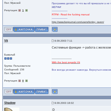
Пол: Мужской
Программа делает то что вы ей приказали а не 
МЕРФИ
Репутация:
1
---------------------
RTFM - Read the fucking manual
---------------------
http://www.livejournal.com/users/lonley_raven/
Vit
9.09.2003 7:11
Системные функции -> работа с железом
Бывалый
--------------------
With the best regards Vit
Группа: Пользователи
Сообщений: 156
Все всегда уезжают навсегда. Вернуться невозм
Пол: Мужской
Репутация:
0
Shadow
9.09.2003 18:02
:D