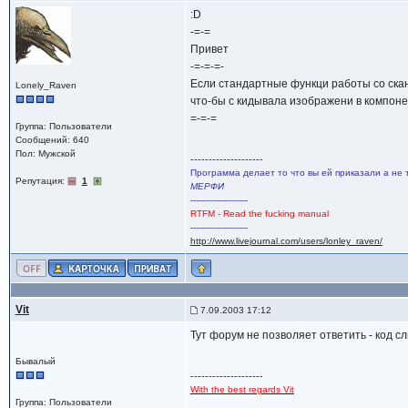
:D
-=-=
Привет
-=-=-=-
Если стандартные функци работы со ска
Lonely_Raven
что-бы с кидывала изображени в компон
=-=-=
Группа: Пользователи
Сообщений: 640
Пол: Мужской
--------------------
Программа делает то что вы ей приказали а не 
Репутация:
1
МЕРФИ
---------------------
RTFM - Read the fucking manual
---------------------
http://www.livejournal.com/users/lonley_raven/
Vit
7.09.2003 17:12
Тут форум не позволяет ответить - код с
Бывалый
--------------------
With the best regards Vit
Группа: Пользователи