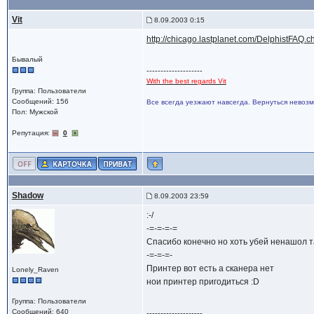
Vit
8.09.2003 0:15
http://chicago.lastplanet.com/DelphistFAQ.
Бывалый
--------------------
With the best regards Vit
Группа: Пользователи
Сообщений: 156
Все всегда уезжают навсегда. Вернуться невозм
Пол: Мужской
Репутация:
0
Shadow
8.09.2003 23:59
:-/
-=-=-=-=
Спасибо конечно но хоть убей ненашол т
-=-=-=-
Принтер вот есть а сканера нет
Lonely_Raven
нои принтер пригодиться :D
Группа: Пользователи
Сообщений: 640
--------------------