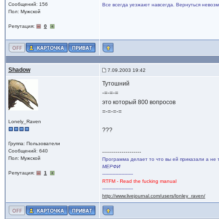
Сообщений: 156
Все всегда уезжают навсегда. Вернуться невозм
Пол: Мужской
Репутация:
0
Shadow
7.09.2003 19:42
Тутошний
-=-=-=
это который 800 вопросов
=-=-=-=
Lonely_Raven
???
Группа: Пользователи
Сообщений: 640
--------------------
Пол: Мужской
Программа делает то что вы ей приказали а не 
МЕРФИ
Репутация:
1
---------------------
RTFM - Read the fucking manual
---------------------
http://www.livejournal.com/users/lonley_raven/