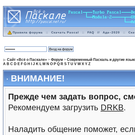
Правила форума
::
Скачать Pascal
::
FAQ
//
Ада–2020
::
Ска
Сайт «Всё о Паскале»
>
Форум
>
Современный Паскаль и другие язык
A
B
C
D
E
F
G
H
I
J
K
L
M
N
O
P
Q
R
S
T
U
V
W
X
Y
Z
ВНИМАНИЕ!
Прежде чем задать вопрос, см
Рекомендуем загрузить
DRKB
.
Наладить общение поможет, ес