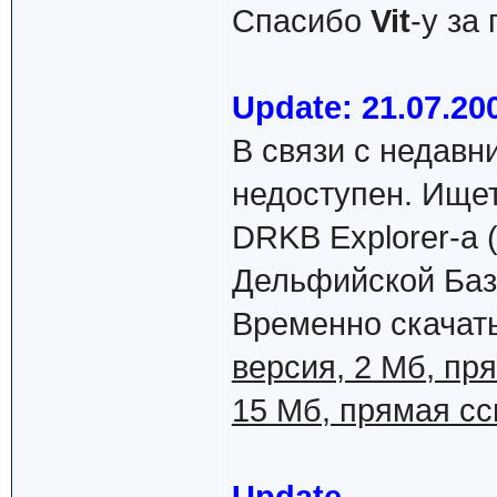
Спасибо
Vit
-у за
Update: 21.07.20
В связи с недавн
недоступен. Ище
DRKB Explorer-а 
Дельфийской Баз
Временно скачат
версия, 2 Мб, пр
15 Мб, прямая с