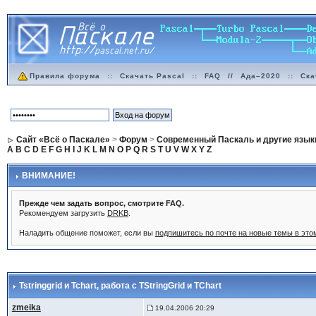
Правила форума
::
Скачать Pascal
::
FAQ
//
Ада–2020
::
Ска
Сайт «Всё о Паскале»
>
Форум
>
Современный Паскаль и другие язык
A
B
C
D
E
F
G
H
I
J
K
L
M
N
O
P
Q
R
S
T
U
V
W
X
Y
Z
ВНИМАНИЕ!
Прежде чем задать вопрос, смотрите FAQ.
Рекомендуем загрузить
DRKB
.
Наладить общение поможет, если вы
подпишитесь по почте на новые темы в эт
Tstringgrid и Tchart
, работа с TStringGrid и TChart
zmeika
19.04.2006 20:29