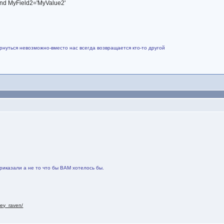
nd MyField2='MyValue2'
рнуться невозможно-вместо нас всегда возвращается кто-то другой
риказали а не то что бы ВАМ хотелось бы.
nley_raven/