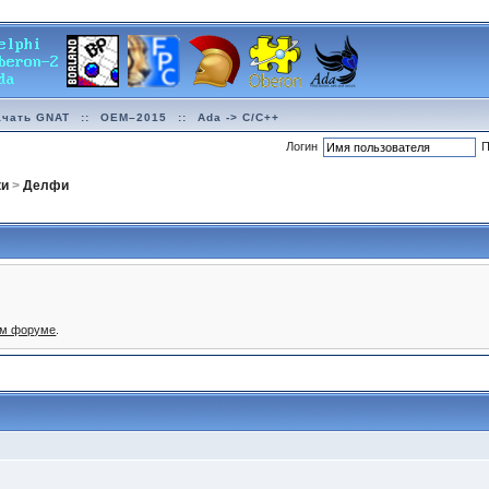
ачать GNAT
::
OEM–2015
::
Ada -> C/C++
Логин
П
ки
>
Делфи
ом форуме
.