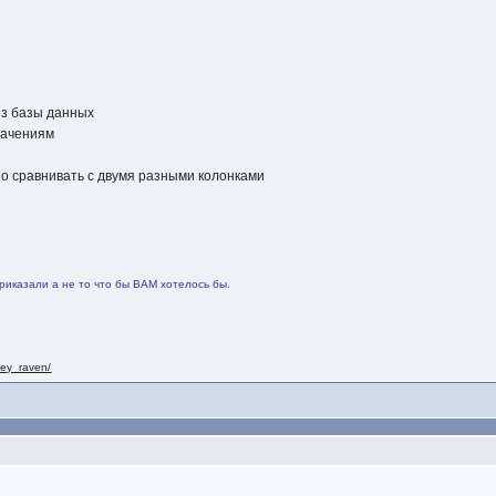
из базы данных
начениям
жно сравнивать с двумя разными колонками
риказали а не то что бы ВАМ хотелось бы.
nley_raven/