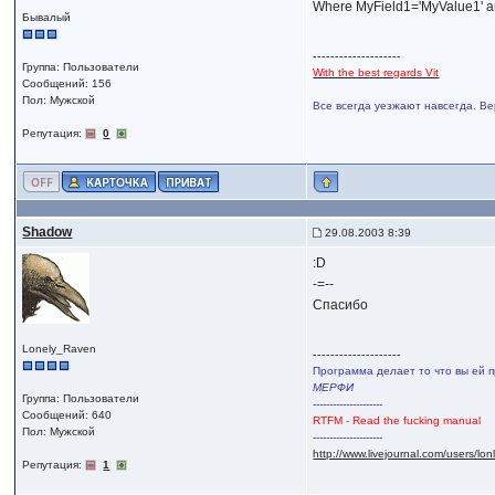
Where MyField1='MyValue1' a
Бывалый
--------------------
Группа: Пользователи
With the best regards Vit
Сообщений: 156
Пол: Мужской
Все всегда уезжают навсегда. Ве
Репутация:
0
Shadow
29.08.2003 8:39
:D
-=--
Спасибо
Lonely_Raven
--------------------
Программа делает то что вы ей п
МЕРФИ
Группа: Пользователи
---------------------
Сообщений: 640
RTFM - Read the fucking manual
Пол: Мужской
---------------------
http://www.livejournal.com/users/lo
Репутация:
1