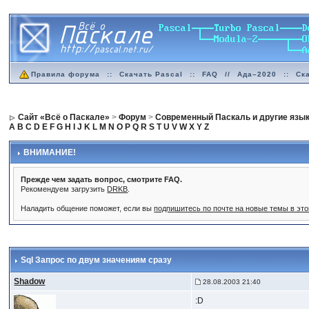
Правила форума
::
Скачать Pascal
::
FAQ
//
Ада–2020
::
Ск
Сайт «Всё о Паскале»
>
Форум
>
Современный Паскаль и другие язы
A
B
C
D
E
F
G
H
I
J
K
L
M
N
O
P
Q
R
S
T
U
V
W
X
Y
Z
ВНИМАНИЕ!
Прежде чем задать вопрос, смотрите FAQ.
Рекомендуем загрузить
DRKB
.
Наладить общение поможет, если вы
подпишитесь по почте на новые темы в эт
Sql Запрос по двум значениям сразу
Shadow
28.08.2003 21:40
:D