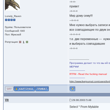
-=-=-
привет
-=-=-=
Мир дому сему!!!
Lonely_Raven
--=-=-=
Мне нужно выбрать записи 
Группа: Пользователи
все совпадающие по двум з
Сообщений: 640
-=-=-=-=
Пол: Мужской
т.е. две переменные --- ну
Репутация:
1
и выбирать совпадавшие
-=-=-=
--------------------
Программа делает то что вы ей п
МЕРФИ
---------------------
RTFM - Read the fucking manual
---------------------
http://www.livejournal.com/users/lo
Vit
29.08.2003 5:48
Select * From Mytable