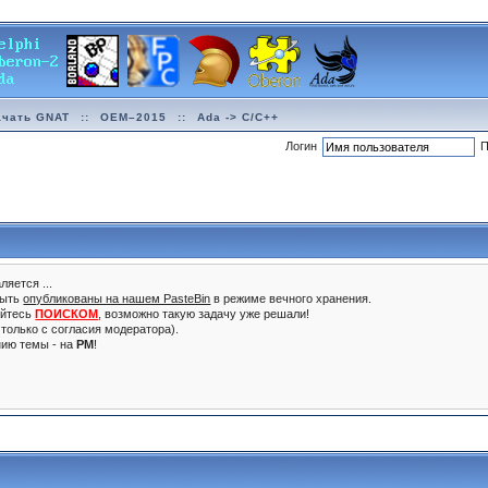
ачать GNAT
::
OEM–2015
::
Ada -> C/C++
Логин
П
ляется ...
быть
опубликованы на нашем PasteBin
в режиме вечного хранения.
уйтесь
ПОИСКОМ
, возможно такую задачу уже решали!
только с согласия модератора).
нию темы - на
PM
!