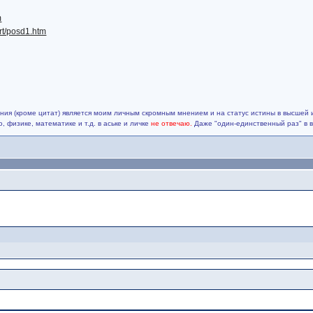
m
art/posd1.htm
ия (кроме цитат) является моим личным скромным мнением и на статус истины в высшей 
 физике, математике и т.д. в аське и личке
не отвечаю.
Даже "один-единственный раз" в 