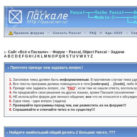
Правила форума
::
Скачать Pascal
::
FAQ
//
Ада–2020
::
Ск
Сайт «Всё о Паскале»
>
Форум
>
Pascal, Object Pascal
>
Задачи
A
B
C
D
E
F
G
H
I
J
K
L
M
N
O
P
Q
R
S
T
U
V
W
X
Y
Z
Прочтите прежде чем задавать вопрос!
1.
Заголовок темы должен быть
информативным
. В противном случае тема уда
2.
Все тексты программ должны помещаться в теги
[code=pas]
...
[/code]
, либо 
3.
Прежде чем задавать вопрос, см. "
FAQ
", если там не нашли ответа, воспольз
4.
Не предлагайте свои решения на других языках, кроме Паскаля (исключение - 
5.
НЕ используйте форум для личного общения,
все
что не относится к обсужде
6.
Одна тема - один вопрос (задача)
7.
Проверяйте программы перед тем, как разместить их на форуме!!!
8.
Спрашивайте и отвечайте четко и по существу!!!
Найдите наибольший общий делить 2 больших чисел
, ???