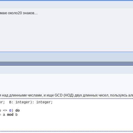
маю около20 знаков....
:
 над длинными числами, и ищи GCD (НОД) двух длинных чисел, пользуясь ал
b <> 
0
) 
do
= a 
mod
 b
