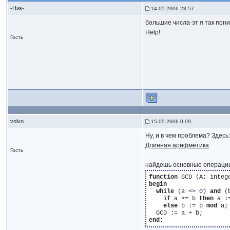
-Ник-
14.05.2006 23:57
большие числа-эт я так пони
Help!
Гость
volvo
15.05.2006 0:09
Ну, и в чем проблема? Здесь
Длинная арифметика
Гость
найдешь основные операции
function
begin
while
 (a <> 
0
) 
and
 (
if
 a >= b 
then
 a :
else
 b := b 
mod
 a;

end