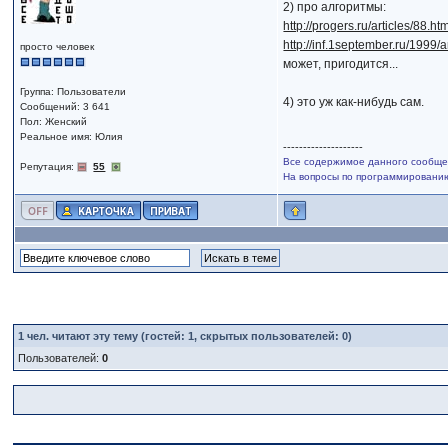
2) про алгоритмы:
http://progers.ru/articles/88.ht
http://inf.1september.ru/1999/
просто человек
может, пригодится...
Группа: Пользователи
4) это уж как-нибудь сам.
Сообщений: 3 641
Пол: Женский
Реальное имя: Юлия
--------------------
Все содержимое данного сообщен
Репутация:
55
На вопросы по программированию,
1
чел. читают эту тему (гостей: 1, скрытых пользователей: 0)
Пользователей:
0