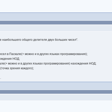
е наибольшего общего делителя двух больших чисел".
сел в Паскале(+ можно и в других языках програмирования);
хождения НОД;
ле(+ можно и в других языках програмирования) нахождения НОД;
(точка зрения каждого);
.