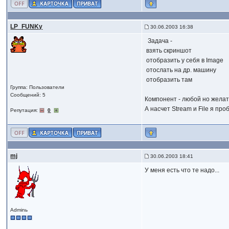
LP_FUNKy
30.06.2003 16:38
Задача -
взять скриншот
отобразить у себя в Image
отослать на др. машину
отобразить там
Группа: Пользователи
Сообщений: 5
Компонент - любой но желат
А насчет Stream и File я про
Репутация:
0
mj
30.06.2003 18:41
У меня есть что те надо...
Adminь