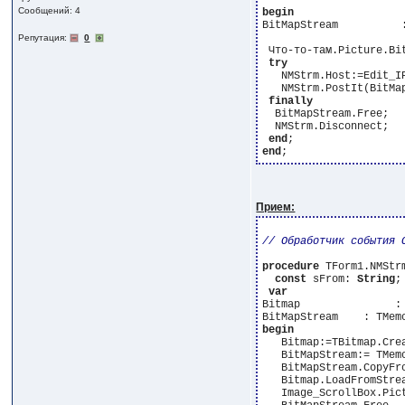
Сообщений: 4
begin
BitMapStream          
Репутация:
0
 Что-то-там.Picture.Bi
try
   NMStrm.Host:=Edit_I
   NMStrm.PostIt(BitMap
finally
  BitMapStream.Free;

  NMStrm.Disconnect;

end
end
Прием:
procedure
 TForm1.NMStr
const
 sFrom: 
String
;
var
Bitmap               : 
begin
   Bitmap:=TBitmap.Crea
   BitMapStream:= TMemo
   BitMapStream.CopyFro
   Bitmap.LoadFromStrea
   Image_ScrollBox.Pict