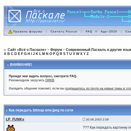
Правила форума
::
Скачать Pascal
::
FAQ
//
Ада–2020
::
Ск
Сайт «Всё о Паскале»
>
Форум
>
Современный Паскаль и другие язы
A
B
C
D
E
F
G
H
I
J
K
L
M
N
O
P
Q
R
S
T
U
V
W
X
Y
Z
ВНИМАНИЕ!
Прежде чем задать вопрос, смотрите FAQ.
Рекомендуем загрузить
DRKB
.
Наладить общение поможет, если вы
подпишитесь по почте на новые темы в эт
Как передать bitmap или jpeg по сети
LP_FUNKy
30.06.2003 2:59
??? Как передать картинку п