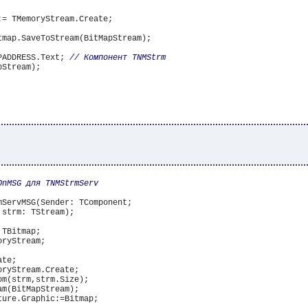
:= TMemoryStream.Create;

tmap.SaveToStream(BitMapStream);

PADDRESS.Text; 
Stream);

mServMSG(Sender: TComponent;

 strm: TStream);

TBitmap;

te;

ryStream.Create;

m(strm,strm.Size);

m(BitMapStream);

ure.Graphic:=Bitmap;
