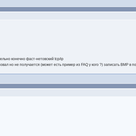
ельно конечно фаст-нетовский tcp/ip
бовал но не получается (может есть пример из FAQ у кого ?) записать BMP в по