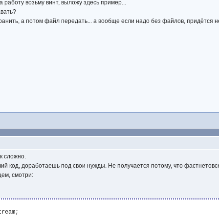
а работу возьму винт, выложу здесь пример...
авать?
анить, а потом файл передать... а вообще если надо без файлов, придётся н
ак сложно.
ий код, доработаешь под свои нужды. Не получается потому, что фастнетовс
щем, смотри:
ream;
