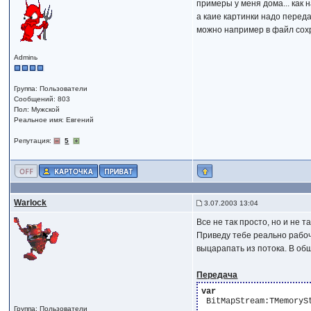
примеры у меня дома... как н
а каие картинки надо перед
можно например в файл сохр
Adminь
Группа: Пользователи
Сообщений: 803
Пол: Мужской
Реальное имя: Евгений
Репутация:
5
Warlock
3.07.2003 13:04
Все не так просто, но и не т
Приведу тебе реально рабоч
выцарапать из потока. В об
Передача
var
 BitMapStream:TMemorySt
Группа: Пользователи