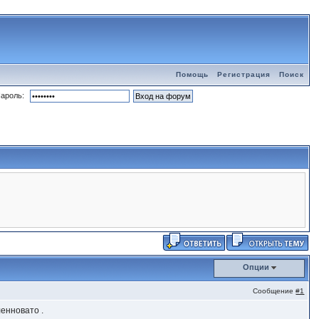
Помощь
Регистрация
Поиск
ароль:
Опции
Сообщение
#1
ленновато .