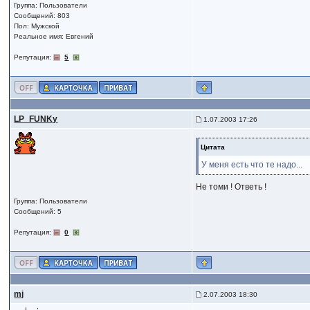
Группа: Пользователи
Сообщений: 803
Пол: Мужской
Реальное имя: Евгений
Репутация:
5
LP_FUNKy
1.07.2003 17:26
Цитата
У меня есть что те надо...
Не томи ! Ответь !
Группа: Пользователи
Сообщений: 5
Репутация:
0
mj
2.07.2003 18:30