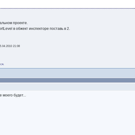
еальном проекте.
rtLevel в обжект инспекторе поставь в 2.
5.04.2010 21:08
ся.
 моего будет...