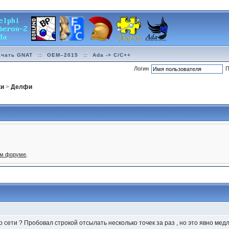
ачать GNAT
::
OEM–2015
::
Ada -> C/C++
Логин
П
ки
>
Делфи
ом форуме
.
о сети ? Пробовал строкой отсылать несколько точек за раз , но это явно мед