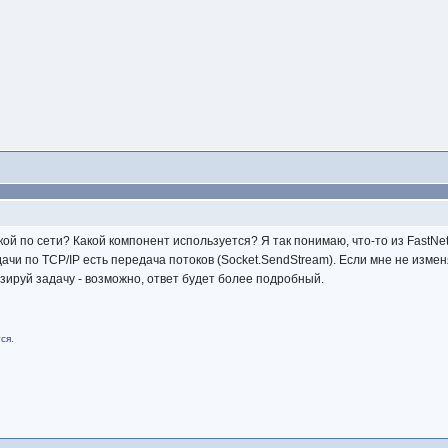
ой по сети? Какой компонент используется? Я так понимаю, что-то из FastNe
и по TCP/IP есть передача потоков (Socket.SendStream). Если мне не изменяе
зируй задачу - возможно, ответ будет более подробный.
ся.