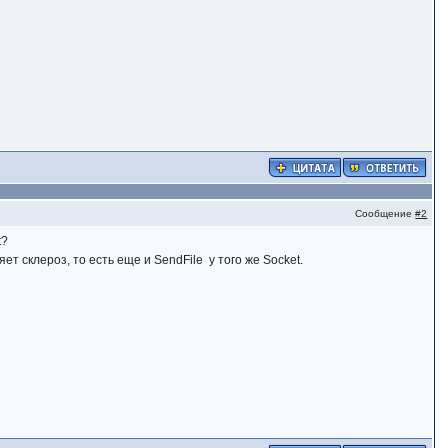
Сообщение
#2
t?
т склероз, то есть еще и SendFile у того же Socket.