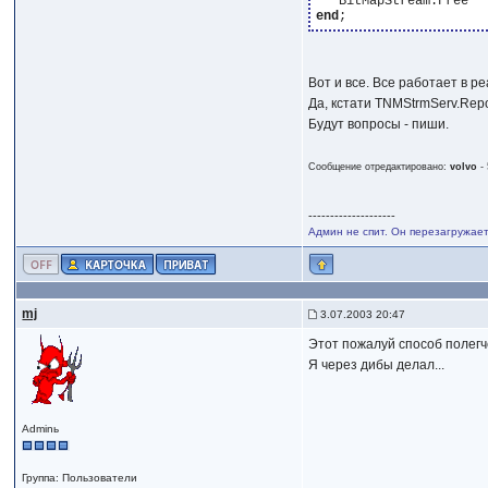
end
Вот и все. Все работает в р
Да, кстати TNMStrmServ.Repo
Будут вопросы - пиши.
Сообщение отредактировано:
volvo
-
--------------------
Админ не спит. Он перезагружает
mj
3.07.2003 20:47
Этот пожалуй способ полегче
Я через дибы делал...
Adminь
Группа: Пользователи