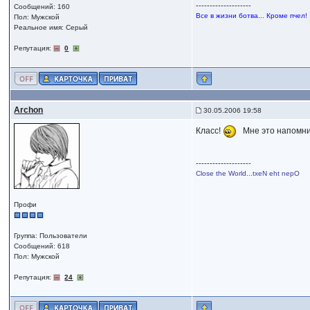
--------------------
Сообщений: 160
Все в жизни ботва... Кроме пчел!
Пол: Мужской
Реальное имя: Серый
Репутация:
0
Archon
30.05.2006 19:58
Класс!
Мне это напомн
--------------------
Close the World...txeN eht nepO
Профи
Группа: Пользователи
Сообщений: 618
Пол: Мужской
Репутация:
24