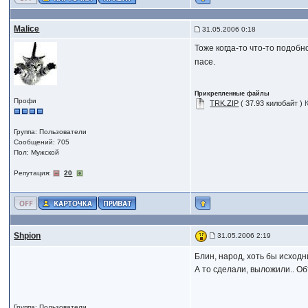
Malice
31.05.2006 0:18
Тоже когда-то что-то подобн
пасе.
Прикрепленные файлы
Профи
TRK.ZIP
( 37.93 килобайт )
Группа: Пользователи
Сообщений: 705
Пол: Мужской
Репутация:
20
Shpion
31.05.2006 2:19
Блин, народ, хоть бы исходн
А то сделали, выложили.. Об
Группа: Пользователи