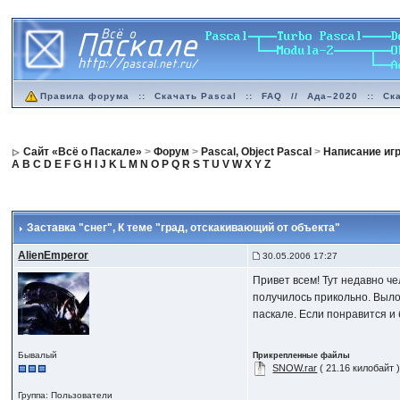
Правила форума
::
Скачать Pascal
::
FAQ
//
Ада–2020
::
Ск
Сайт «Всё о Паскале»
>
Форум
>
Pascal, Object Pascal
>
Написание иг
A
B
C
D
E
F
G
H
I
J
K
L
M
N
O
P
Q
R
S
T
U
V
W
X
Y
Z
Заставка "снег"
, К теме "град, отскакивающий от объекта"
AlienEmperor
30.05.2006 17:27
Привет всем! Тут недавно че
получилось прикольно. Вылож
паскале. Если понравится и 
Бывалый
Прикрепленные файлы
SNOW.rar
( 21.16 килобайт 
Группа: Пользователи