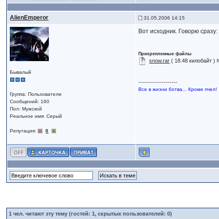
AlienEmperor
31.05.2006 14:15
Вот исходник. Говорю сразу
Прикрепленные файлы
snow.rar
( 18.48 килобайт )
Бывалый
--------------------
Все в жизни ботва... Кроме пчел!
Группа: Пользователи
Сообщений: 160
Пол: Мужской
Реальное имя: Серый
Репутация:
0
1
чел. читают эту тему (гостей: 1, скрытых пользователей: 0)