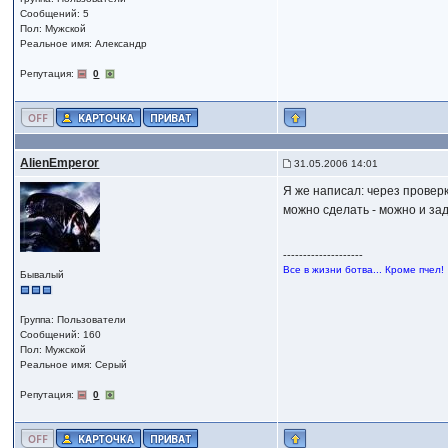
Сообщений: 5
Пол: Мужской
Реальное имя: Александр
Репутация:
0
AlienEmperor
31.05.2006 14:01
Я же написал: через проверку
можно сделать - можно и зад
--------------------
Все в жизни ботва... Кроме пчел!
Бывалый
Группа: Пользователи
Сообщений: 160
Пол: Мужской
Реальное имя: Серый
Репутация:
0