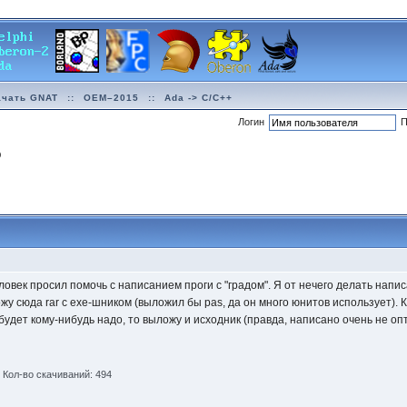
ачать GNAT
::
OEM–2015
::
Ada -> C/C++
Логин
П
р
ловек просил помочь с написанием проги с "градом". Я от нечего делать написа
у сюда rar с exe-шником (выложил бы pas, да он много юнитов использует). 
будет кому-нибудь надо, то выложу и исходник (правда, написано очень не опти
)
Кол-во скачиваний: 494