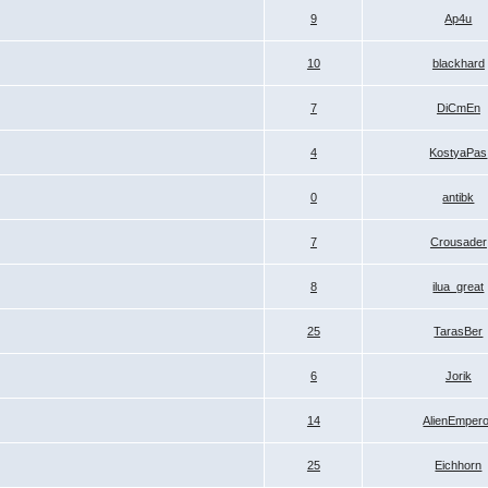
9
Ap4u
10
blackhard
7
DiCmEn
4
KostyaPas
0
antibk
7
Crousader
8
ilua_great
25
TarasBer
6
Jorik
14
AlienEmper
25
Eichhorn