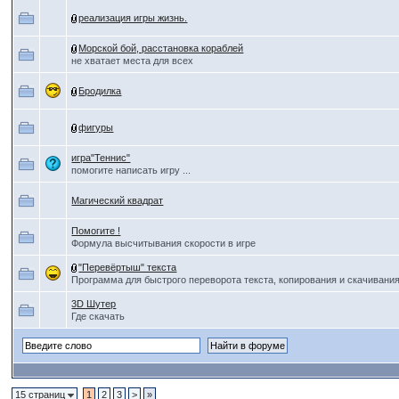
реализация игры жизнь.
Морской бой, расстановка кораблей
не хватает места для всех
Бродилка
фигуры
игра"Теннис"
помогите написать игру ...
Магический квадрат
Помогите !
Формула высчитывания скорости в игре
"Перевёртыш" текста
Программа для быстрого переворота текста, копирования и скачивания
3D Шутер
Где скачать
15 страниц
1
2
3
>
»