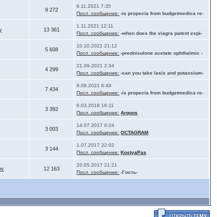
6.11.2021 7:35
9 272
Посл. сообщение:
-is propecia from budgetmedica re-
1.11.2021 12:11
y
13 361
Посл. сообщение:
-when does the viagra patent expi-
10.10.2021 21:12
5 608
Посл. сообщение:
-prednisolone acetate ophthalmic -
21.09.2021 2:34
4 299
Посл. сообщение:
-can you take lasix and potassium-
9.09.2021 6:49
7 434
Посл. сообщение:
-is propecia from budgetmedica re-
6.03.2018 16:11
3 392
Посл. сообщение:
Argoos
14.07.2017 0:24
3 003
Посл. сообщение:
OCTAGRAM
1.07.2017 22:02
3 144
Посл. сообщение:
KostyaPas
20.05.2017 21:21
ov
12 163
Посл. сообщение:
-Гость-