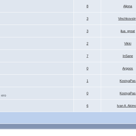
8
Aljona
3
Vinchkovsk
3
ilua_great
2
Vikki
7
InSane
0
Argoos
1
KostyaPas
0
KostyaPas
 его
6
Ivan A. Akim