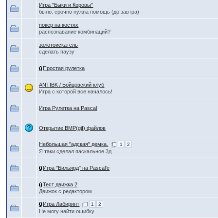
Игра "Быки и Коровы"
было: срочно нужна помощь (до завтра)
покер на костях
распознавание комбинаций?
золотоискатель
сделать паузу
Простая рулетка
ANTIBK / Бойцовский клуб
Игра с которой все началось!
Игра Рулетка на Pascal
Открытие BMP(gif) файлов
Небольшая "адская" демка.
1
2
Я таки сделал паскальное 3д.
Игра "Бильярд" на Pascal'е
Тест движка 2
Движок с редактором
Игра Лабиринт
1
2
Не могу найти ошибку