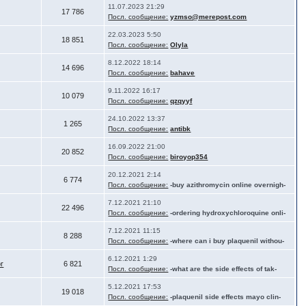
11.07.2023 21:29
17 786
Посл. сообщение:
yzmso@merepost.com
22.03.2023 5:50
18 851
Посл. сообщение:
Olyla
8.12.2022 18:14
14 696
Посл. сообщение:
bahave
9.11.2022 16:17
10 079
Посл. сообщение:
qzqyyf
24.10.2022 13:37
1 265
Посл. сообщение:
antibk
16.09.2022 21:00
20 852
Посл. сообщение:
biroyop354
20.12.2021 2:14
6 774
Посл. сообщение:
-buy azithromycin online overnigh-
7.12.2021 21:10
22 496
Посл. сообщение:
-ordering hydroxychloroquine onli-
7.12.2021 11:15
8 288
Посл. сообщение:
-where can i buy plaquenil withou-
6.12.2021 1:29
or
6 821
Посл. сообщение:
-what are the side effects of tak-
5.12.2021 17:53
19 018
Посл. сообщение:
-plaquenil side effects mayo clin-