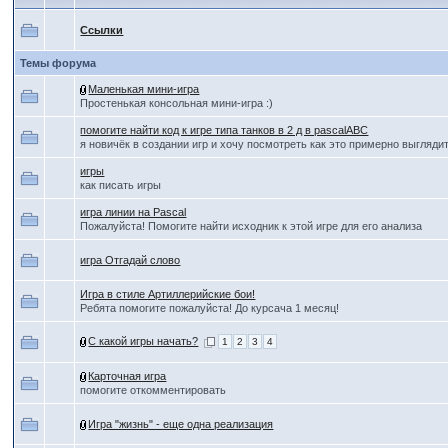
Ссылки
Темы форума
Маленькая мини-игра
Простенькая консольная мини-игра :)
помогите найти код к игре типа танков в 2 д в pascalABC
я новичёк в создании игр и хочу посмотреть как это примерно выглядит
игры
как писать игры
игра линии на Pascal
Пожалуйста! Помогите найти исходник к этой игре для его анализа
игра Отгадай слово
Игра в стиле Артиллерийские бои!
Ребята помогите пожалуйста! До курсача 1 месяц!
С какой игры начать?
1
2
3
4
Карточная игра
помогите откомментировать
Игра "жизнь" - еще одна реализация