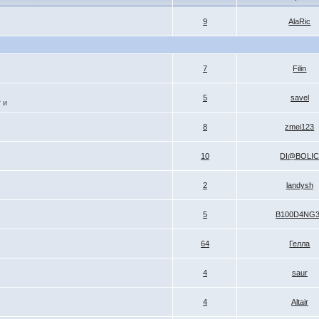
9
AlaRic
7
Filin
5
savel
 и
8
zmei123
10
DI@BOLI
2
landysh
5
B100D4NG
64
Гелла
4
saur
4
Altair