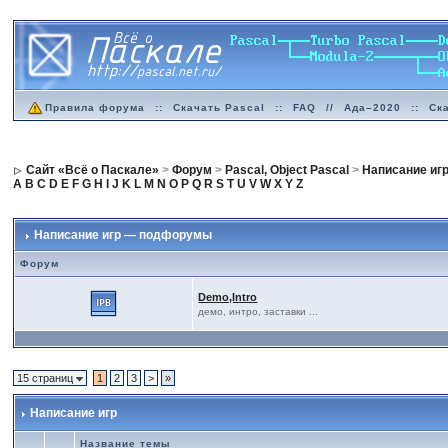
Правила форума
::
Скачать Pascal
::
FAQ
//
Ада–2020
::
Ск
Сайт «Всё о Паскале»
>
Форум
>
Pascal, Object Pascal
>
Написание иг
A
B
C
D
E
F
G
H
I
J
K
L
M
N
O
P
Q
R
S
T
U
V
W
X
Y
Z
Написание игр — подфорумы
Форум
Demo,Intro
демо, интро, заставки ...
15 страниц
1
2
3
>
»
Написание игр
Название темы