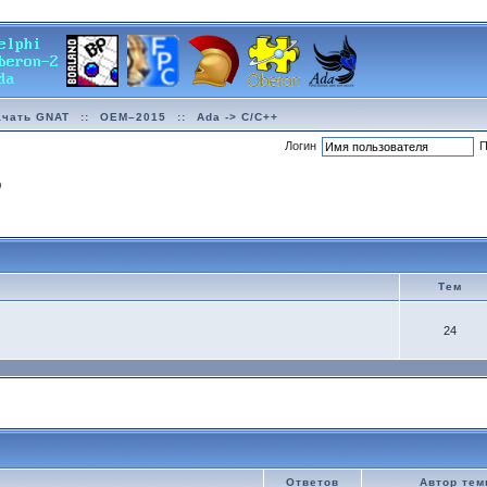
ачать GNAT
::
OEM–2015
::
Ada -> C/C++
Логин
П
р
Тем
24
Ответов
Автор те