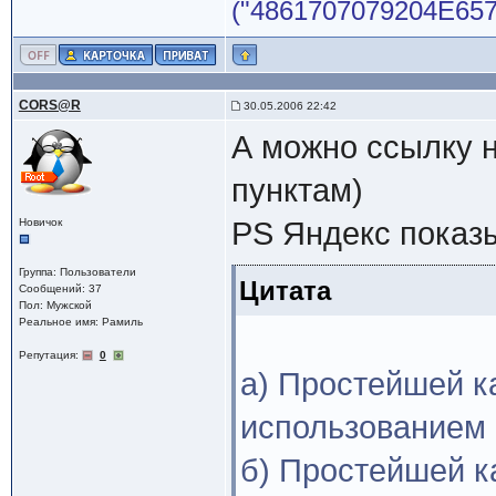
("4861707079204E65772
CORS@R
30.05.2006 22:42
А можно ссылку н
пунктам)
Новичок
PS Яндекс показы
Группа: Пользователи
Цитата
Сообщений: 37
Пол: Мужской
Реальное имя: Рамиль
Репутация:
0
а) Простейшей к
использованием 
б) Простейшей к