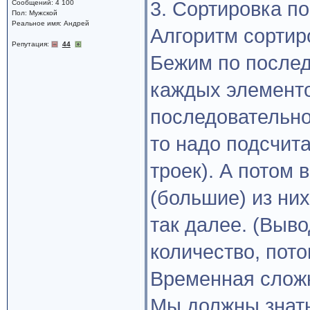
3. Сортировка по
Сообщений: 4 100
Пол: Мужской
Реальное имя: Андрей
Алгоритм сортир
Репутация:
44
Бежим по послед
каждых элементо
последовательнос
то надо подсчита
троек). А потом
(большие) из ни
так далее. (Выво
количество, пото
Временная сложн
Мы должны знать