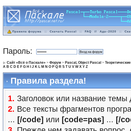
Правила форума
::
Скачать Pascal
::
FAQ
//
Ада–2020
::
Ска
Пароль:
Сайт «Всё о Паскале»
>
Форум
>
Pascal, Object Pascal
>
Теоретические
A
B
C
D
E
F
G
H
I
J
K
L
M
N
O
P
Q
R
S
T
U
V
W
X
Y
Z
Правила раздела!
1.
Заголовок или название темы
2.
Все тексты фрагментов прогр
...
[/code]
или
[code=pas]
...
[/co
3.
Прежде чем задавать вопрос, с