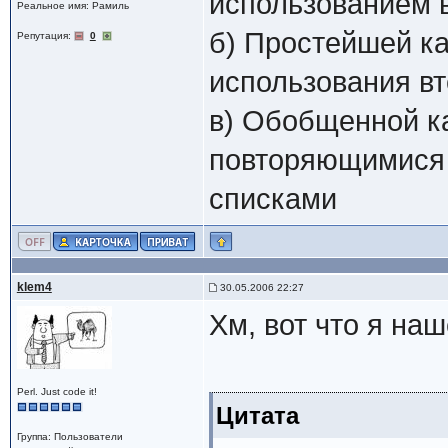
использованием 
Реальное имя: Рамиль
б) Простейшей к
Репутация:
0
использования вт
в) Обобщенной к
повторяющимися
списками
klem4
30.05.2006 22:27
Хм, вот что я на
Perl. Just code it!
Цитата
Группа: Пользователи