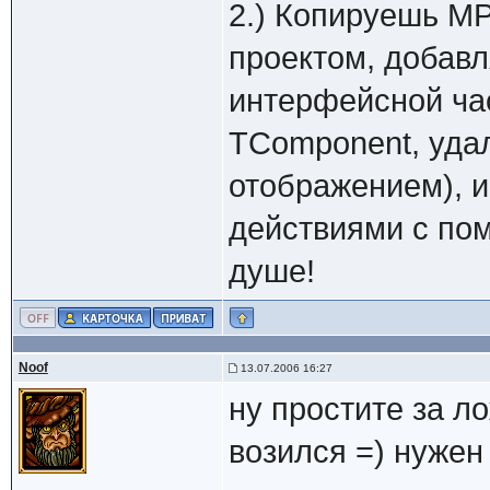
2.) Копируешь MPl
проектом, добавл
интерфейсной ча
TComponent, удал
отображением), и
действиями с по
душе!
Noof
13.07.2006 16:27
ну простите за л
возился =) нужен