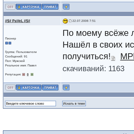
#$# PaVeL #$#
22.07.2006 7:51
По моему всёже л
Пионер
Нашёл в своих ис
Группа: Пользователи
получиться!
MPl
Сообщений: 91
Пол: Мужской
Реальное имя: Павел
скачиваний: 1163
Репутация:
0