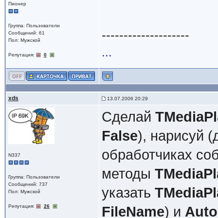
Пионер
Группа: Пользователи
--------------------
Сообщений: 61
Пол: Мужской
...
Репутация:
0
xds
13.07.2006 20:29
Сделай
TMediaPl
False
), нарисуй 
обработчиках со
N337
методы
TMediaPl
Группа: Пользователи
Сообщений: 737
указать
TMediaPl
Пол: Мужской
Репутация:
26
FileName
) и
Auto