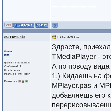
--------------------
...
#$# PaVeL #$#
13.07.2006 8:19
Здрасте, приехал
Пионер
TMediaPlayer - эт
Группа: Пользователи
А по поводу вида 
Сообщений: 91
Пол: Мужской
1.) Кидаешь на ф
Реальное имя: Павел
Репутация:
0
MPlayer.pas и MPl
добавляешь его к 
перерисовываешь 