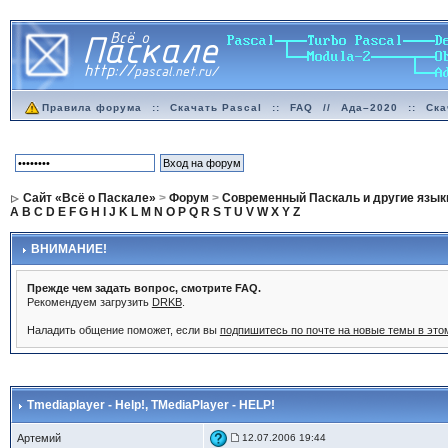
Правила форума
::
Скачать Pascal
::
FAQ
//
Ада–2020
::
Ска
Сайт «Всё о Паскале»
>
Форум
>
Современный Паскаль и другие язык
A
B
C
D
E
F
G
H
I
J
K
L
M
N
O
P
Q
R
S
T
U
V
W
X
Y
Z
ВНИМАНИЕ!
Прежде чем задать вопрос, смотрите FAQ.
Рекомендуем загрузить
DRKB
.
Наладить общение поможет, если вы
подпишитесь по почте на новые темы в эт
Tmediaplayer - Help!
, TMediaPlayer - HELP!
Артемий
12.07.2006 19:44