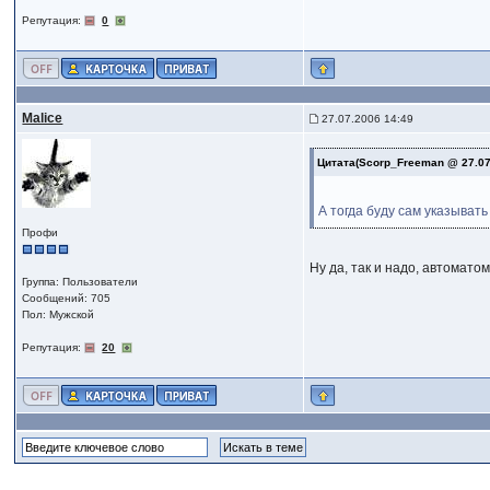
Репутация:
0
Malice
27.07.2006 14:49
Цитата(Scorp_Freeman @ 27.07
А тогда буду сам указыват
Профи
Ну да, так и надо, автоматом
Группа: Пользователи
Сообщений: 705
Пол: Мужской
Репутация:
20