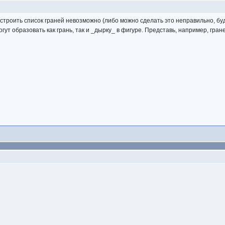
остроить список граней невозможно (либо можно сделать это неправильно, бу
огут образовать как грань, так и _дырку_ в фигуре. Представь, например, гра