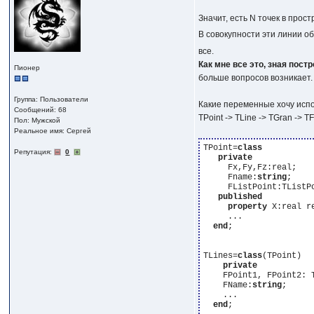
Значит, есть N точек в прос
В совокупности эти линии об
все.
Как мне все это, зная пост
Пионер
больше вопросов возникает.
Группа: Пользователи
Какие переменные хочу исп
Сообщений: 68
TPoint -> TLine -> TGran -> T
Пол: Мужской
Реальное имя: Сергей
TPoint=
class
Репутация:
0
private
     Fx,Fy,Fz:real;

     Fname:
string
;

     FListPoint:TListP
published
property
 X:real r
     ...

end
;

TLines=
class
(TPoint)

private
    FPoint1, FPoint2: 
    FName:
string
;

    ...

end
;
