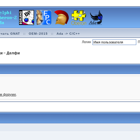
ачать GNAT
::
OEM–2015
::
Ada -> C/C++
Логин
П
ки
>
Делфи
ом форуме
.