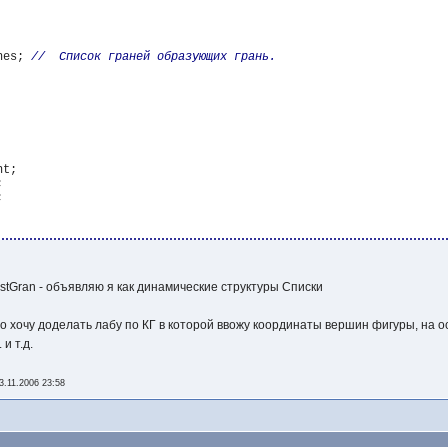
nes; 
t;





LListGran - объявляю я как динамические структуры Списки
о хочу доделать лабу по КГ в которой ввожу координаты вершин фигуры, на о
и т.д.
3.11.2006 23:58