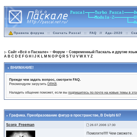
Правила форума
::
Скачать Pascal
::
FAQ
//
Ада–2020
::
Ск
Сайт «Всё о Паскале»
>
Форум
>
Современный Паскаль и другие язы
A
B
C
D
E
F
G
H
I
J
K
L
M
N
O
P
Q
R
S
T
U
V
W
X
Y
Z
ВНИМАНИЕ!
Прежде чем задать вопрос, смотрите FAQ.
Рекомендуем загрузить
DRKB
.
Наладить общение поможет, если вы
подпишитесь по почте на новые темы в эт
Графика. Преобразование фигур в пространстве
, В Delphi 6/7
Scorp_Freeman
26.07.2006 17:30
Помогите!!!!! Чем сможете.