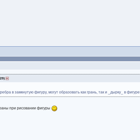
:29)
ебра в замкнутую фигуру, могут образовать как грань, так и _дырку_ в фигуре
 граны при рисовании фигуры