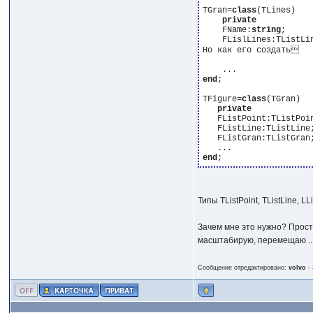
TGran=
class
(TLines)

private
    FName:
string
;

    FLislLines:TListLi
Но как его создать 

end
;

TFigure=
class
(TGran)

private
   FListPoint:TListPoin
   FListLine:TListLine;
   FListGran:TListGran;
end
Типы TListPoint, TListLine, 
Зачем мне это нужно? Прост
масштабирую, перемещаю ... 
Сообщение отредактировано:
volvo
-