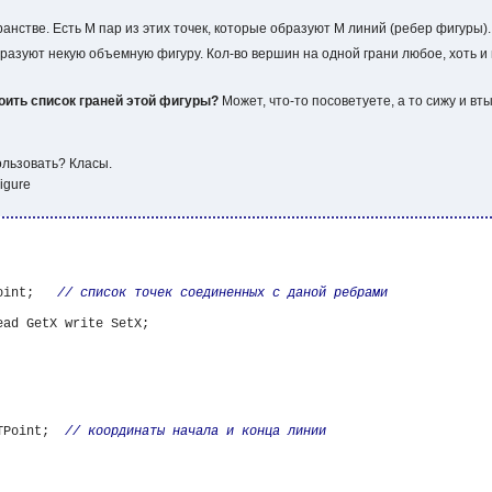
транстве. Есть M пар из этих точек, которые образуют М линий (ребер фигуры).
разуют некую объемную фигуру. Кол-во вершин на одной грани любое, хоть и ни
роить список граней этой фигуры?
Может, что-то посоветуете, а то сижу и вты
ользовать? Класы.
Figure
oint;   
ead GetX write SetX;

TPoint;  