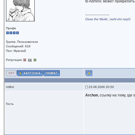
to Admins: может прикрепить
--------------------
Close the World...txeN eht nepO
Профи
Группа: Пользователи
Сообщений: 618
Пол: Мужской
Репутация:
24
volvo
23.08.2006 20:50
Archon
, ссылку на тему, гд
Гость