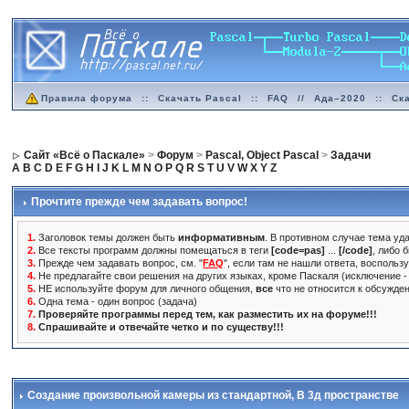
Правила форума
::
Скачать Pascal
::
FAQ
//
Ада–2020
::
Ск
Сайт «Всё о Паскале»
>
Форум
>
Pascal, Object Pascal
>
Задачи
A
B
C
D
E
F
G
H
I
J
K
L
M
N
O
P
Q
R
S
T
U
V
W
X
Y
Z
Прочтите прежде чем задавать вопрос!
1.
Заголовок темы должен быть
информативным
. В противном случае тема уда
2.
Все тексты программ должны помещаться в теги
[code=pas]
...
[/code]
, либо 
3.
Прежде чем задавать вопрос, см. "
FAQ
", если там не нашли ответа, воспольз
4.
Не предлагайте свои решения на других языках, кроме Паскаля (исключение - 
5.
НЕ используйте форум для личного общения,
все
что не относится к обсужде
6.
Одна тема - один вопрос (задача)
7.
Проверяйте программы перед тем, как разместить их на форуме!!!
8.
Спрашивайте и отвечайте четко и по существу!!!
Создание произвольной камеры из стандартной
, В 3д пространстве