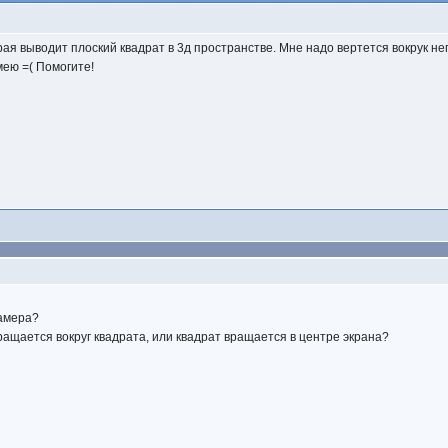
ая выводит плоский квадрат в 3д пространстве. Мне надо вертется вокрук нег
ею =( Помогите!
камера?
вращается вокруг квадрата, или квадрат вращается в центре экрана?