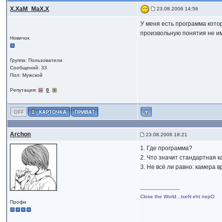
X.XaM_MaX.X
23.08.2006 14:56
У меня есть программа котор
произвольную понятия не им
Новичок
Группа: Пользователи
Сообщений: 33
Пол: Мужской
Репутация:
0
Archon
23.08.2006 18:21
1. Где программа?
2. Что значит стандартная 
3. Не всё ли равно: камера 
--------------------
Close the World...txeN eht nepO
Профи