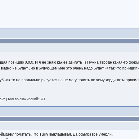
ая позицию 0,0,0. И я не знаю как её двигать =( Нужна твроде какая-то форм
видно не будет , но в будующем мне это очень надо будет =\ так что принци
куб как-то не правильно рисуется но не могу понять по чему кординаты прав
айт )
Кол-во скачиваний: 371
еймдеву почитать, что
suriv
выкладывал. Да ссылки все умерли.