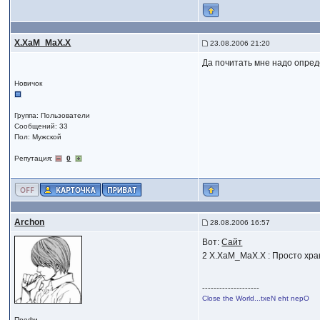
X.XaM_MaX.X
23.08.2006 21:20
Да почитать мне надо опред
Новичок
Группа: Пользователи
Сообщений: 33
Пол: Мужской
Репутация:
0
Archon
28.08.2006 16:57
Вот:
Сайт
2 X.XaM_MaX.X : Просто хра
--------------------
Close the World...txeN eht nepO
Профи