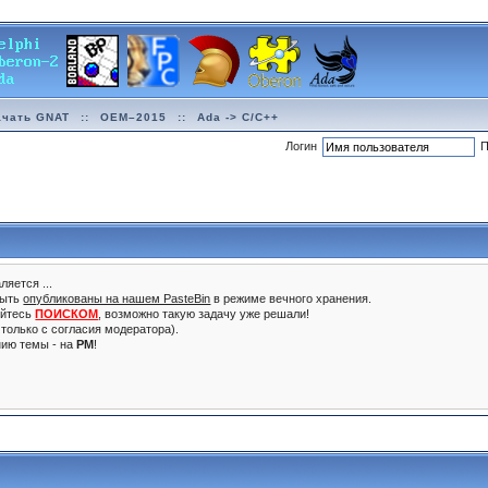
ачать GNAT
::
OEM–2015
::
Ada -> C/C++
Логин
П
ляется ...
быть
опубликованы на нашем PasteBin
в режиме вечного хранения.
уйтесь
ПОИСКОМ
, возможно такую задачу уже решали!
только с согласия модератора).
нию темы - на
PM
!