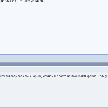
 файлик как DRKB в теме Delphi?
е suriv выкладывал свой сборник, можно? Я просто не помню имя файла. Если у 