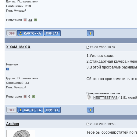
Группа: Пользователи
Сообщений: 618
Пол: Мужской
Репутация:
24
X.XaM_MaX.X
23.08.2006 18:32
1.Уже выложил.
2.Стандартная камера имеющ
Новичок
3.В этой программе разницы 
Группа: Пользователи
Ой только щас заметил что 
Сообщений: 33
Пол: Мужской
Прикрепленные файлы
Репутация:
0
NESTTEST.PAS
( 1.81 килоб
Archon
23.08.2006 19:53
Тебе бы сборник статей по г