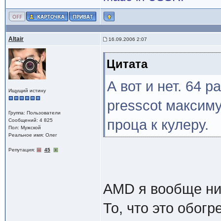
Altair
16.09.2006 2:07
Цитата
А вот и нет. 64 
Ищущий истину
presscot максим
Группа: Пользователи
проца к кулеру.
Сообщений: 4 825
Пол: Мужской
Реальное имя: Олег
Репутация:
45
AMD я вообще ни
То, что это обог