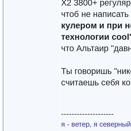
X2 3800+ регуляр
чтоб не написать
кулером и при 
технологии cool'
что Альтаир "давн
Ты говоришь "ник
считаешь себя к
--------------------
я - ветер, я северны