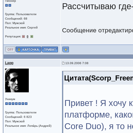
Пионер
Рассчитываю где-
Группа: Пользователи
Сообщений: 68
Пол: Мужской
Реальное имя: Сергей
Сообщение отредактир
Репутация:
0
Lapp
13.09.2006 7:08
Цитата(Scorp_Freem
Уникум
Привет ! Я хочу 
платформе, какой 
Группа: Пользователи
Сообщений: 6 823
Пол: Мужской
Core Duo), я то 
Реальное имя: Лопáрь (Андрей)