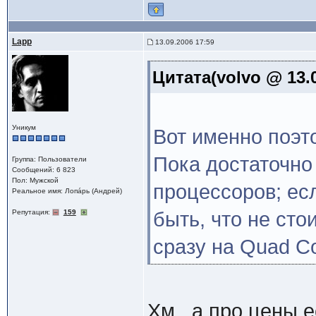
Lapp
13.09.2006 17:59
Цитата(volvo @ 13.0
Уникум
Вот именно поэто
Пока достаточно
Группа: Пользователи
Сообщений: 6 823
Пол: Мужской
процессоров; ес
Реальное имя: Лопáрь (Андрей)
Репутация:
159
быть, что не сто
сразу на Quad Co
Хм.. а про цены 