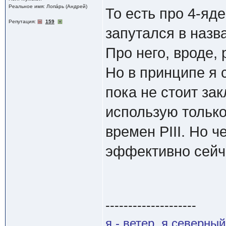
Реальное имя: Лопáрь (Андрей)
То есть про 4-яд
Репутация:
159
запутался в назв
Про него, вроде, 
Но в принципе я 
пока не стоит зак
использую тольк
времен PIII. Но ч
эффективно сейч
--------------------
я - ветер, я северны