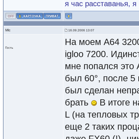
я час расставанья, 
Mlc
16.09.2006 13:07
На моем А64 3200
Гость
igloo 7200. Идин
мне попался это 
был 60°, после 5
был сделан непра
брать
В итоге н
L (на тепловых т
еще 2 таких проца
даже FX60 (!) -ни