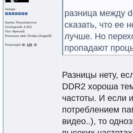
Уникум
разница между d
сказать, что ее н
Группа: Пользователи
Сообщений: 6 823
Пол: Мужской
лучше. Но перехо
Реальное имя: Лопáрь (Андрей)
Репутация:
159
пропадают процы
Разницы нету, ес
DDR2 хороша тем
частоты. И если 
потреблением пам
видео..), то одно
высоких частотах