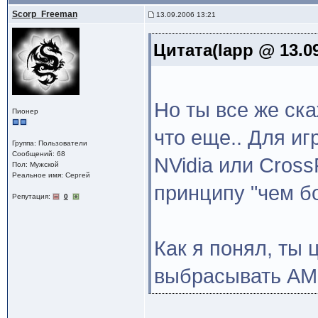
Scorp_Freeman
13.09.2006 13:21
Цитата(lapp @ 13.09
Но ты все же ска
Пионер
что еще.. Для иг
Группа: Пользователи
Сообщений: 68
NVidia или CrossF
Пол: Мужской
Реальное имя: Сергей
принципу "чем б
Репутация:
0
Как я понял, ты 
выбрасывать AM