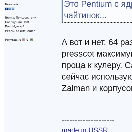
Это Pentium с яд
Бывалый
чайтинок...
Группа: Пользователи
Сообщений: 159
Пол: Мужской
Реальное имя: Anton
А вот и нет. 64 р
Репутация:
0
presscot максим
проца к кулеру. 
сейчас использую
Zalman и корпусо
--------------------
made in USSR.