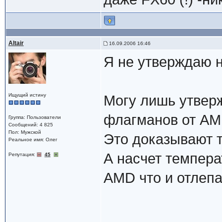
Altair
16.09.2006 16:46
Я не утверждаю н
Ищущий истину
Могу лишь утверж
флагманов от AMD
Группа: Пользователи
Сообщений: 4 825
Пол: Мужской
Это доказывают 
Реальное имя: Олег
А насчет темпера
Репутация:
45
AMD что и отлепа