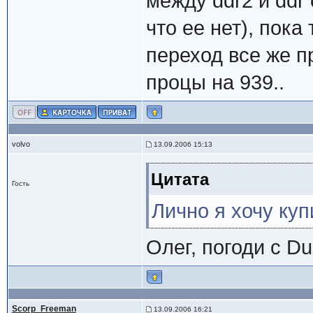
между ddr2 и ddr
что ее нет), пока
переход все же п
процы на 939..
volvo
13.09.2006 15:13
Цитата
Гость
Лично я хочу ку
Олег, погоди с Du
Scorp_Freeman
13.09.2006 16:21