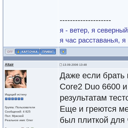
--------------------
я - ветер, я северны
я час расставанья, 
Altair
13.09.2006 13:48
Даже если брать 
Core2 Duo 6600 и
Ищущий истину
результатам тест
Еще и греются ме
Группа: Пользователи
Сообщений: 4 825
Пол: Мужской
был плиткой для 
Реальное имя: Олег