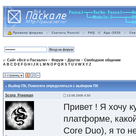
Правила форума
::
Скачать Pascal
::
FAQ
//
Ада–2020
::
Ска
Сайт «Всё о Паскале»
>
Форум
>
Другое
>
Свободное общение
A
B
C
D
E
F
G
H
I
J
K
L
M
N
O
P
Q
R
S
T
U
V
W
X
Y
Z
2 страниц
1
2
>
Выбор ПК
, Помогите определиться с выбором ПК
Scorp_Freeman
13.09.2006 4:50
Привет ! Я хочу к
платформе, какой 
Core Duo), я то 