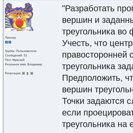
"Разработать пр
вершин и заданны
треугольника во 
Пионер
Учесть, что цент
Группа: Пользователи
правосторонней 
Сообщений: 51
Пол: Мужской
треугольника зад
Реальное имя: Владимир
Репутация:
0
Предположить, что
вершин треугольн
Точки задаются 
если проецироват
треугольника на 