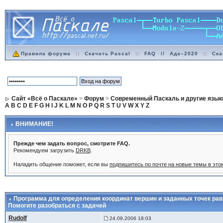
Правила форума
::
Скачать Pascal
::
FAQ
//
Ада–2020
::
Ска
Сайт «Всё о Паскале»
>
Форум
>
Современный Паскаль и другие язык
A
B
C
D
E
F
G
H
I
J
K
L
M
N
O
P
Q
R
S
T
U
V
W
X
Y
Z
ВНИМАНИЕ!
Прежде чем задать вопрос, смотрите FAQ.
Рекомендуем загрузить
DRKB
.
Наладить общение поможет, если вы
подпишитесь по почте на новые темы в эт
Программа для определения координат вершин и заданных точек рав
Помогите разобраться с задачей
Rudolf
24.09.2006 18:03