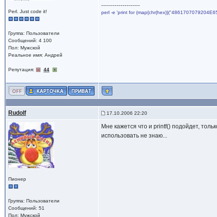
--------------------
Perl. Just code it!
perl -e 'print for (map{chr(hex)}("4861707079204E6
Группа: Пользователи
Сообщений: 4 100
Пол: Мужской
Реальное имя: Андрей
Репутация:
44
Rudolf
17.10.2006 22:20
Мне кажется что и printf() подойдет, толь
использовать не знаю...
Пионер
Группа: Пользователи
Сообщений: 51
Пол: Мужской