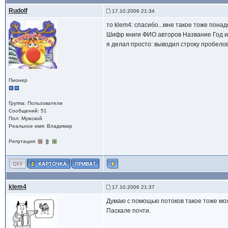
Rudolf
17.10.2006 21:34
то klem4: спасибо...мне такое тоже понад
Шифр книги ФИО авторов Название Год 
я делал просто: выводил строку пробелов.
Пионер
Группа: Пользователи
Сообщений: 51
Пол: Мужской
Реальное имя: Владимир
Репутация:
0
klem4
17.10.2006 21:37
Думаю с помощью потоков такое тоже можно 
Паскале почти.