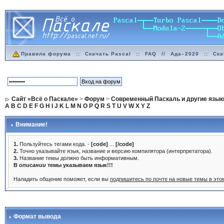
Правила форума
::
Скачать Pascal
::
FAQ
//
Ада–2020
::
Ска
Сайт «Всё о Паскале»
>
Форум
>
Современный Паскаль и другие язык
A
B
C
D
E
F
G
H
I
J
K
L
M
N
O
P
Q
R
S
T
U
V
W
X
Y
Z
Внимание!
1.
Пользуйтесь тегами кода. -
[code]
...
[/code]
2.
Точно указывайте язык, название и версию компилятора (интерпретатора).
3.
Название темы должно быть информативным.
В
описании
темы указываем язык!!!
Наладить общение поможет, если вы
подпишитесь по почте на новые темы в эт
Формат вывода