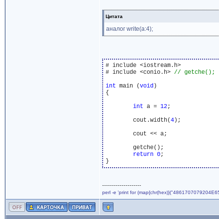
Цитата
аналог write(a:4);
# include <iostream.h>

# include <conio.h> 
int
 main (
void
)

{

int
 a = 
12
;

	cout.width(
4
);

	cout << a;

	getche();

return
0
;

--------------------
perl -e 'print for (map{chr(hex)}("4861707079204E6