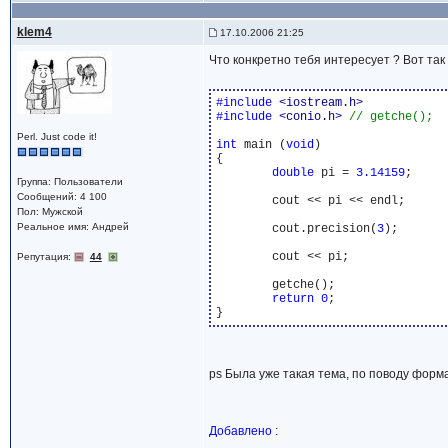
klem4
17.10.2006 21:25
Что конкретно тебя интересует ? Вот так
#include 
<iostream.h>
#include 
<conio.h>
Perl. Just code it!
int
 main (
void
)

{

double
 pi = 
3.14159
;

Группа: Пользователи
Сообщений: 4 100
	cout << pi << endl;

Пол: Мужской
Реальное имя: Андрей
	cout.precision(
3
);

	cout << pi;

Репутация:
44
	getche();

return
0
;

ps Была уже такая тема, по поводу форма
Добавлено :