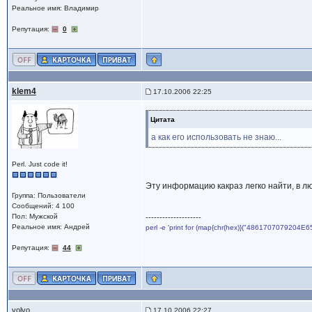
Реальное имя: Владимир
Репутация:
0
klem4
17.10.2006 22:25
Цитата
а как его использовать не знаю...
Perl. Just code it!
Эту информацию какраз легко найти, в лю
Группа: Пользователи
Сообщений: 4 100
Пол: Мужской
--------------------
Реальное имя: Андрей
perl -e 'print for (map{chr(hex)}("4861707079204E6
Репутация:
44
volvo
17.10.2006 22:27