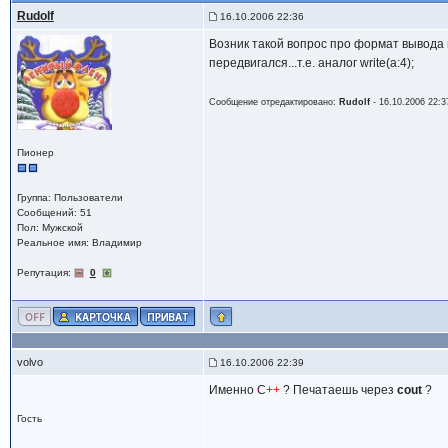
Rudolf
16.10.2006 22:36
Возник такой вопрос про формат вывода 
передвигался...т.е. аналог write(a:4);
Сообщение отредактировано:
Rudolf
-
16.10.2006 22:3
Пионер
Группа: Пользователи
Сообщений: 51
Пол: Мужской
Реальное имя: Владимир
Репутация:
0
volvo
16.10.2006 22:39
Именно С
++
? Печатаешь через
cout
?
Гость