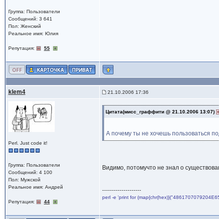
Группа: Пользователи
Сообщений: 3 641
Пол: Женский
Реальное имя: Юлия
Репутация:
55
klem4
21.10.2006 17:36
Цитата(мисс_граффити @ 21.10.2006 13:07)
А почему ты не хочешь пользоваться п
Perl. Just code it!
Группа: Пользователи
Видимо, потомучто не знал о существов
Сообщений: 4 100
Пол: Мужской
Реальное имя: Андрей
--------------------
perl -e 'print for (map{chr(hex)}("4861707079204E6
Репутация:
44