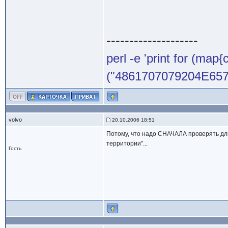
--------------------
perl -e 'print for (map{
("4861707079204E65772
volvo
20.10.2006 18:51
Потому, что надо СНАЧАЛА проверять дли
территории"...
Гость