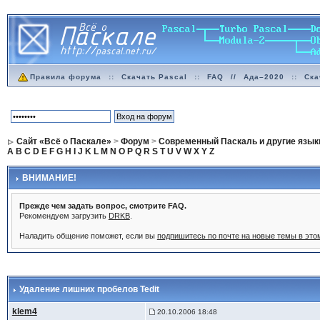
Правила форума
::
Скачать Pascal
::
FAQ
//
Ада–2020
::
Ска
Сайт «Всё о Паскале»
>
Форум
>
Современный Паскаль и другие язык
A
B
C
D
E
F
G
H
I
J
K
L
M
N
O
P
Q
R
S
T
U
V
W
X
Y
Z
ВНИМАНИЕ!
Прежде чем задать вопрос, смотрите FAQ.
Рекомендуем загрузить
DRKB
.
Наладить общение поможет, если вы
подпишитесь по почте на новые темы в эт
Удаление лишних пробелов Tedit
klem4
20.10.2006 18:48