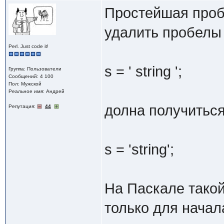
Простейшая пробл
удалить пробелы в
Perl. Just code it!
s = ' string ';
Группа: Пользователи
Сообщений: 4 100
Пол: Мужской
Реальное имя: Андрей
долна получиться
Репутация:
44
s = 'string';
На Паскале такой
только для начала