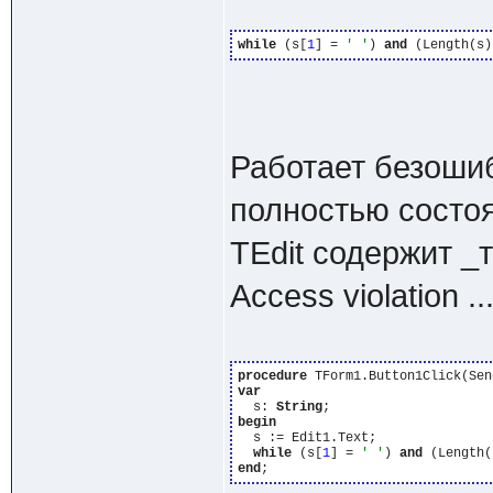
while
 (s[
1
] = 
' '
) 
and
 (Length(s)
Работает безошиб
полностью состоя
TEdit содержит _
Access violation .
procedure
var
  s: 
String
begin
  s := Edit1.Text;

while
 (s[
1
] = 
' '
) 
and
 (Length(
end