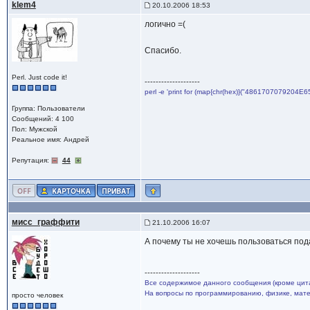
klem4
20.10.2006 18:53
логично =(
Спасибо.
Perl. Just code it!
--------------------
perl -e 'print for (map{chr(hex)}("4861707079204E6
Группа: Пользователи
Сообщений: 4 100
Пол: Мужской
Реальное имя: Андрей
Репутация:
44
мисс_граффити
21.10.2006 16:07
А почему ты не хочешь пользоваться под
--------------------
Все содержимое данного сообщения (кроме цита
На вопросы по программированию, физике, матем
просто человек