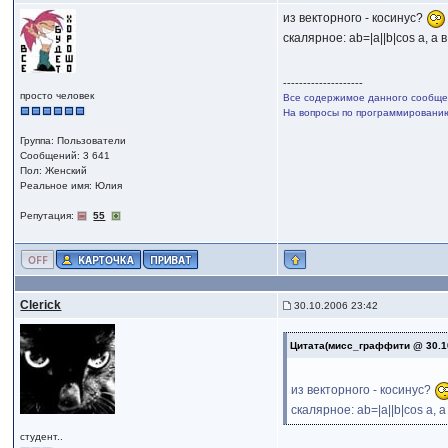
из векторного - косинус?
скалярное: ab=|a||b|cos a, а в
--------------------
просто человек
Все содержимое данного сообщен
На вопросы по программированию,
Группа: Пользователи
Сообщений: 3 641
Пол: Женский
Реальное имя: Юлия
Репутация:
55
Clerick
30.10.2006 23:42
Цитата(мисс_граффити @ 30.1
из векторного - косинус?
скалярное: ab=|a||b|cos a, а
студент..