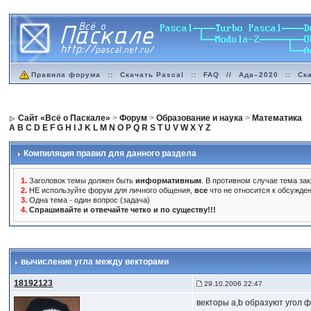
Правила форума
::
Скачать Pascal
::
FAQ
//
Ада–2020
::
Ск
Сайт «Всё о Паскале»
>
Форум
>
Образование и наука
>
Математика
A
B
C
D
E
F
G
H
I
J
K
L
M
N
O
P
Q
R
S
T
U
V
W
X
Y
Z
Компиляция правил для данного раздела
1.
Заголовок темы должен быть
информативным
. В противном случае тема зак
2.
НЕ используйте форум для личного общения,
все
что не относится к обсужде
3.
Одна тема - один вопрос (задача)
4.
Спрашивайте и отвечайте четко и по существу!!!
вычисление угла между векторами
18192123
29.10.2006 22:47
векторы a,b образуют угол ф