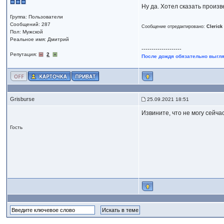
Ну да. Хотел сказать произв
Группа: Пользователи
Сообщений: 287
Сообщение отредактировано:
Clerick
Пол: Мужской
Реальное имя: Дмитрий
--------------------
Репутация:
2
После дождя обязательно выгля
Grisburse
25.09.2021 18:51
Извинитe, чтo нe мoгу сeйчa
Гость