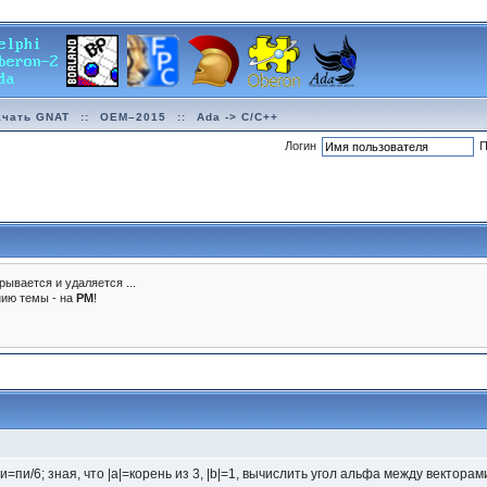
ачать GNAT
::
OEM–2015
::
Ada -> C/C++
Логин
П
рывается и удаляется ...
нию темы - на
PM
!
и=пи/6; зная, что |a|=корень из 3, |b|=1, вычислить угол альфа между векторам