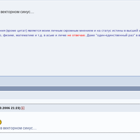
 векторном синус....
ия (кроме цитат) является моим личным скромным мнением и на статус истины в высшей 
 физике, математике и т.д. в аське и личке
не отвечаю.
Даже "один-единственный раз" в 
0.2006 21:23)
 в векторном синус....