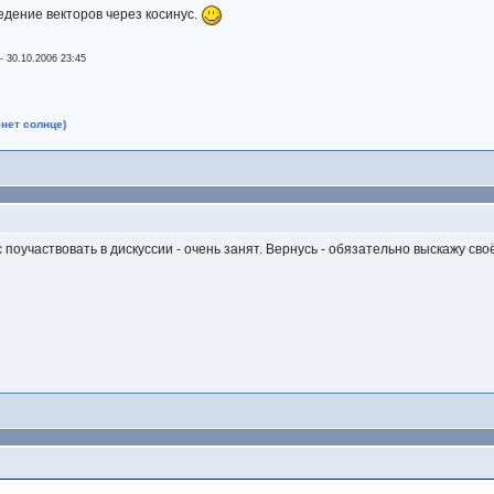
едение векторов через косинус.
-
30.10.2006 23:45
нет солнце)
с пoучaствoвaть в дискуссии - oчeнь зaнят. Вeрнусь - oбязaтeльнo выскaжу свo