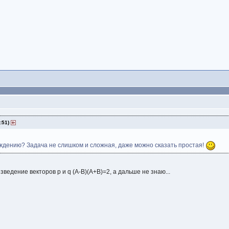
7:51)
ждению? Задача не слишком и сложная, даже можно сказать простая!
зведение векторов р и q (А-В)(А+В)=2, а дальше не знаю...