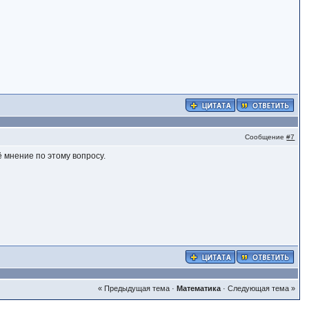
Сообщение
#7
ё мнeниe пo этoму вoпрoсу.
« Предыдущая тема
·
Математика
·
Следующая тема »