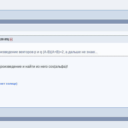
 20:05)
изведение векторов р и q (А-В)(А+В)=2, а дальше не знаю...
роизведение и найти из него соs(альфа)!
нет солнце)