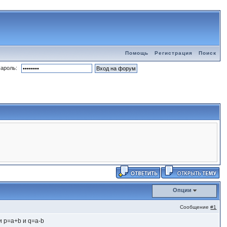
Помощь
Регистрация
Поиск
ароль:
Опции
Сообщение
#1
и p=a+b и q=a-b