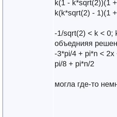
k(1 - k*sqrt(2))(1 
k(k*sqrt(2) - 1)(1 
-1/sqrt(2) < k < 0; 
объеднияя решен
-3*pi/4 + pi*n < 2x 
pi/8 + pi*n/2
могла где-то немн