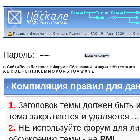
Правила форума
::
Скачать Pascal
::
FAQ
//
Ада–2020
::
Ска
Пароль:
Сайт «Всё о Паскале»
>
Форум
>
Образование и наука
>
Математика
A
B
C
D
E
F
G
H
I
J
K
L
M
N
O
P
Q
R
S
T
U
V
W
X
Y
Z
Компиляция правил для дан
1.
Заголовок темы должен быть
тема закрывается и удаляется ...
2.
НЕ используйте форум для ли
обсуждению темы - на
PM
!