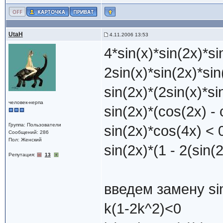
UtaH
4.11.2006 13:53
4*sin(x)*sin(2x)*s
2sin(x)*sin(2x)*sin
sin(2x)*(2sin(x)*si
человек-нерпа
sin(2x)*(cos(2x) -
Группа: Пользователи
sin(2x)*cos(4x) < 
Сообщений: 286
Пол: Женский
sin(2x)*(1 - 2(sin(
Репутация:
13
введем замену sin
k(1-2k^2)<0