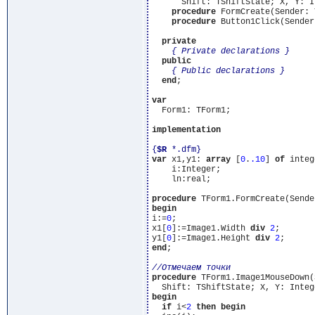
      Shift: TShiftState; X, Y: I
procedure
 FormCreate(Sender: 
procedure
 Button1Click(Sender
private
{ Private declarations }
public
{ Public declarations }
end
;

var
  Form1: TForm1;

implementation
{
$R
 *.dfm}
var
 x1,y1: 
array
 [
0
.
.10
] 
of
 integ
    i:Integer;

    ln:real;

procedure
begin
i:=
0
;

x1[
0
]:=Image1.Width 
div
2
;

y1[
0
]:=Image1.Height 
div
2
end
;

procedure
 TForm1.Image1MouseDown(
begin
if
 i<
2
then
begin