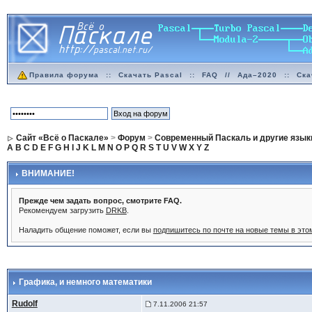
Правила форума
::
Скачать Pascal
::
FAQ
//
Ада–2020
::
Ска
Сайт «Всё о Паскале»
>
Форум
>
Современный Паскаль и другие язык
A
B
C
D
E
F
G
H
I
J
K
L
M
N
O
P
Q
R
S
T
U
V
W
X
Y
Z
ВНИМАНИЕ!
Прежде чем задать вопрос, смотрите FAQ.
Рекомендуем загрузить
DRKB
.
Наладить общение поможет, если вы
подпишитесь по почте на новые темы в эт
Графика
, и немного математики
Rudolf
7.11.2006 21:57