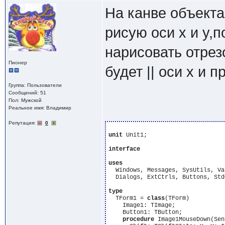
На канве объекта
рисую оси x и y,
нарисовать отрез
Пионер
будет || оси x и 
Группа: Пользователи
Сообщений: 51
Пол: Мужской
Реальное имя: Владимир
Репутация:
0
unit
 Unit1;

interface
uses
  Windows, Messages, SysUtils, Va
  Dialogs, ExtCtrls, Buttons, StdC
type
  TForm1 = 
class
(TForm)

    Image1: TImage;

    Button1: TButton;

procedure
 Image1MouseDown(Sen