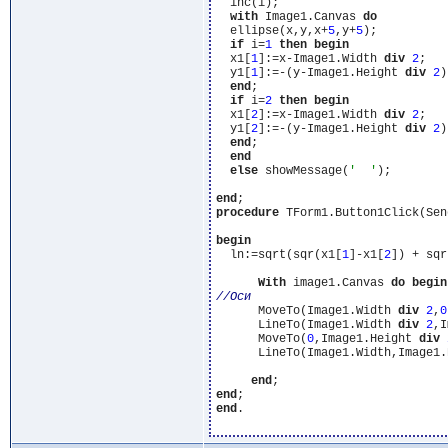
  inc(i);

with
 Image1.Canvas 
do
  ellipse(x,y,x+
5
,y+
5
);

if
 i=
1
then
begin
  x1[
1
]:=x-Image1.Width 
div
2
;

  y1[
1
]:=-(y-Image1.Height 
div
2
)
end
;

if
 i=
2
then
begin
  x1[
2
]:=x-Image1.Width 
div
2
;

  y1[
2
]:=-(y-Image1.Height 
div
2
)
end
;

end
else
 showMessage(
'  '
);

end
procedure
 TForm1.Button1Click(Sen
begin
  ln:=sqrt(sqr(x1[
1
]-x1[
2
]) + sqr
With
 image1.Canvas 
do
begin
      MoveTo(Image1.Width 
div
2
,
0
      LineTo(Image1.Width 
div
2
,I
      MoveTo(
0
,Image1.Height 
div
      LineTo(Image1.Width,Image1.
end
end
end
.
