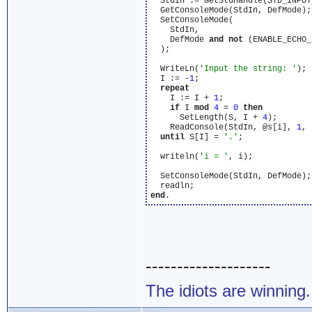
  StdIn := GetStdHandle(STD_INPUT
  GetConsoleMode(StdIn, DefMode);

  SetConsoleMode(

    StdIn,

    DefMode 
and
not
 (ENABLE_ECHO_
  );

  WriteLn(
'Input the string: '
);

  I := -
1
;

repeat
    I := I + 
1
;

if
 I 
mod
4
 = 
0
then
      SetLength(S, I + 
4
);

    ReadConsole(StdIn, @s[i], 
1
, 
until
 S[I] = 
'.'
;

  writeln(
'i = '
, i);

  SetConsoleMode(StdIn, DefMode);

end
--------------------
The idiots are winning.