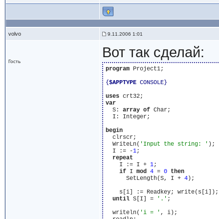
volvo
9.11.2006 1:01
Вот так сделай:
Гость
program
 Project1;

{
$APPTYPE
 CONSOLE}
uses
var
  S: 
array
of
 Char;

  I: Integer;

begin
  clrscr;

  WriteLn(
'Input the string: '
);

  I := -
1
;

repeat
    I := I + 
1
;

if
 I 
mod
4
 = 
0
then
      SetLength(S, I + 
4
);

    s[i] := Readkey; write(s[i]);

until
 S[I] = 
'.'
;

  writeln(
'i = '
, i);
