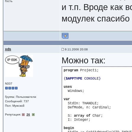
Гость
и т.п. Вроде как 
модулек спасибо
xds
9.11.2006 20:08
Можно так:
program
 Project1;

{
$APPTYPE
 CONSOLE}
N337
uses
  Windows;

Группа: Пользователи
var
Сообщений: 737
  StdIn: THANDLE;

Пол: Мужской
  DefMode, n: Cardinal;

Репутация:
26
  S: 
array
of
 Char;

  I: Integer;

begin