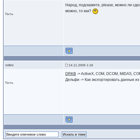
Народ, подскажите, please, можно ли сде
можно, то как?
Гость
volvo
14.11.2006 1:16
DRKB
-> ActiveX, COM, DCOM, MIDAS, COR
Дельфи -> Как экспортировать данные из S
Гость