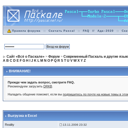
Правила форума
::
Скачать Pascal
::
FAQ
//
Ада–2020
::
Ска
Сайт «Всё о Паскале»
>
Форум
>
Современный Паскаль и другие язык
A
B
C
D
E
F
G
H
I
J
K
L
M
N
O
P
Q
R
S
T
U
V
W
X
Y
Z
ВНИМАНИЕ!
Прежде чем задать вопрос, смотрите FAQ.
Рекомендуем загрузить
DRKB
.
Наладить общение поможет, если вы
подпишитесь по почте на новые темы в эт
Выгрузка в Excel
Reality
13.11.2006 23:32