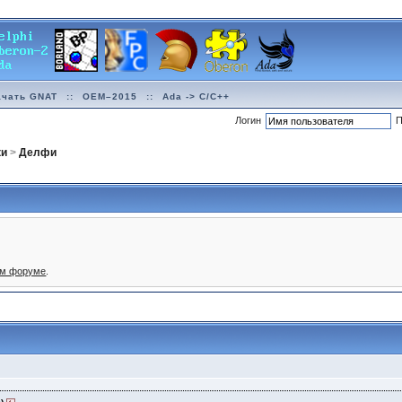
ачать GNAT
::
OEM–2015
::
Ada -> C/C++
Логин
П
ки
>
Делфи
ом форуме
.