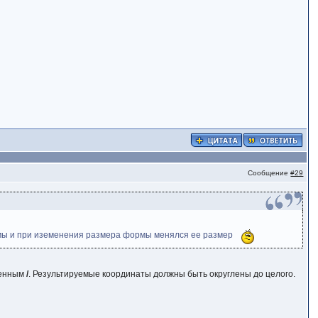
Сообщение
#29
ормы и при иземенения размера формы менялся ее размер
венным
/
. Результируемые координаты должны быть округлены до целого.