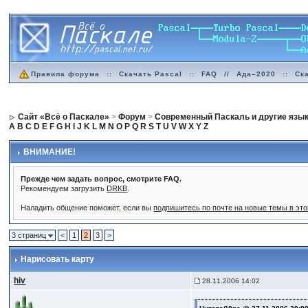
Правила форума
::
Скачать Pascal
::
FAQ
//
Ада–2020
::
Ск
Сайт «Всё о Паскале»
>
Форум
>
Современный Паскаль и другие язы
A
B
C
D
E
F
G
H
I
J
K
L
M
N
O
P
Q
R
S
T
U
V
W
X
Y
Z
ВНИМАНИЕ!
Прежде чем задать вопрос, смотрите FAQ.
Рекомендуем загрузить
DRKB
.
Наладить общение поможет, если вы
подпишитесь по почте на новые темы в эт
3 страниц
<
1
2
3
>
Нарисовать карту
hiv
28.11.2006 14:02