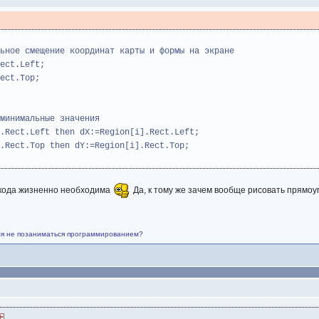
е смещение координат карты и формы на экране
t.Left;
ct.Top;
нимальные значения
t.Left then dX:=Region[i].Rect.Left;
t.Top then dY:=Region[i].Rect.Top;
ь кода жизненно необходима
Да, к тому же зачем вообще рисовать прямо
емя не позаниматься программированием?