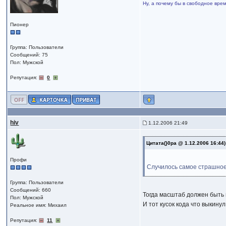
Ну, а почему бы в свободное вр
Пионер
Группа: Пользователи
Сообщений: 75
Пол: Мужской
Репутация:
0
hiv
1.12.2006 21:49
Цитата(}0pa @ 1.12.2006 16:44
Профи
Случилось самое страшно
Группа: Пользователи
Сообщений: 660
Тогда масштаб должен быт
Пол: Мужской
И тот кусок кода что выкину
Реальное имя: Михаил
Репутация:
11