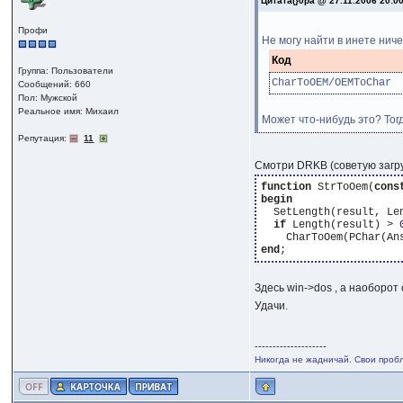
Цитата(}0pa @ 27.11.2006 20:0
Профи
Не могу найти в инете ниче
Код
Группа: Пользователи
CharToOEM/OEMToChar
Сообщений: 660
Пол: Мужской
Реальное имя: Михаил
Может что-нибудь это? Тог
Репутация:
11
Смотри DRKB (советую загр
function
 StrToOem(
cons
begin
  SetLength(result, Len
if
 Length(result) > 
end
Здесь win->dos , а наоборо
Удачи.
--------------------
Никогда не жадничай. Свои проб