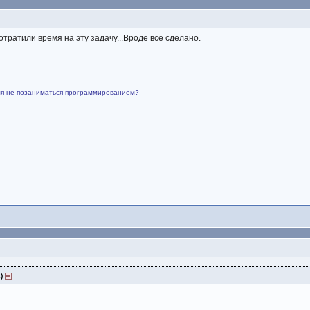
тратили время на эту задачу...Вроде все сделано.
емя не позаниматься программированием?
2)