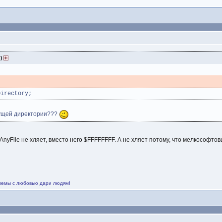
7)
Directory;
кущей директории???
AnyFile не хляет, вместо него $FFFFFFFF. А не хляет потому, что мелкософто
лемы с любовью дари людям!