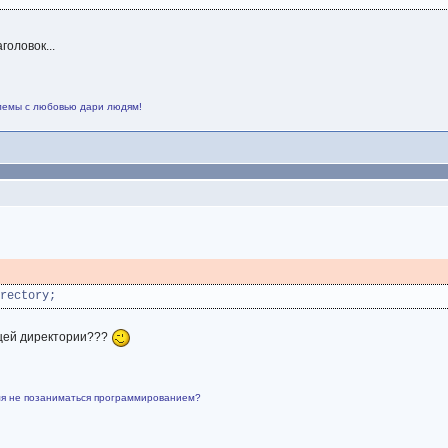
головок...
лемы с любовью дари людям!
rectory;
ущей директории???
емя не позаниматься программированием?