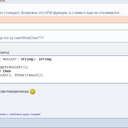
0)
го стоящего, Возможно это АПИ фукнции, а с ними я еще не сталкивался...
да что за тим PAnsiChar???
узить)
t
 AnsiStr: 
string
): 
string
gth(AnsiStr)); 

0
then
т сам переделаешь
лемы с любовью дари людям!