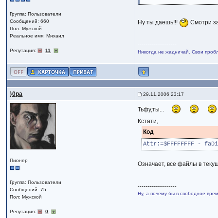
Группа: Пользователи
Сообщений: 660
Ну ты даешь!!!
Смотри за
Пол: Мужской
Реальное имя: Михаил
--------------------
Репутация:
11
Никогда не жадничай. Свои проб
}0pa
29.11.2006 23:17
Тьфу,ты...
Кстати,
Код
Attr:=$FFFFFFFF - faDi
Пионер
Означает, все файлы в тек
Группа: Пользователи
--------------------
Сообщений: 75
Ну, а почему бы в свободное вр
Пол: Мужской
Репутация:
0