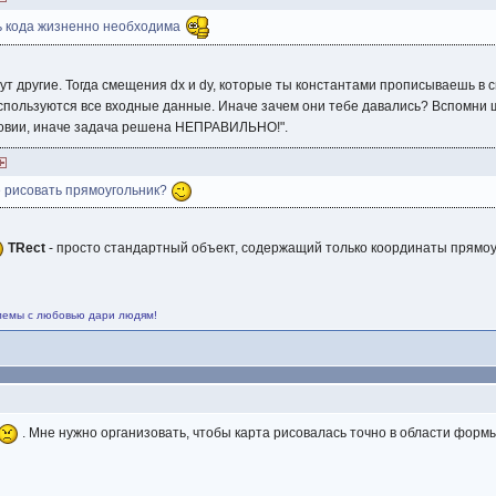
ть кода жизненно необходима
ут другие. Тогда смещения dx и dy, которые ты константами прописываешь в 
 используются все входные данные. Иначе зачем они тебе давались? Вспомни
ловии, иначе задача решена НЕПРАВИЛЬНО!".
е рисовать прямоугольник?
TRect
- просто стандартный объект, содержащий только координаты прямоу
лемы с любовью дари людям!
. Мне нужно организовать, чтобы карта рисовалась точно в области фо