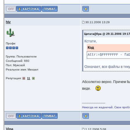
hiv
30.11.2006 13:29
Цитата(}0pa @ 29.11.2006 19:1
Кстати,
Профи
Код
Attr:=$FFFFFFFF - fa
Группа: Пользователи
Сообщений: 660
Пол: Мужской
Означает, все файлы в те
Реальное имя: Михаил
Репутация:
11
Абсолютно верно. Причем fa
виде.
--------------------
Никогда не жадничай. Свои проб
}0pa
1.12.2006 5:08