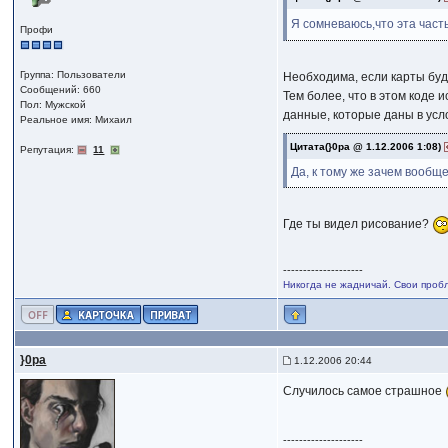
Я сомневаюсь,что эта час
Профи
Группа: Пользователи
Необходима, если карты буд
Сообщений: 660
Тем более, что в этом коде
Пол: Мужской
данные, которые даны в ус
Реальное имя: Михаил
Цитата(}0pa @ 1.12.2006 1:08)
Репутация:
11
Да, к тому же зачем вообщ
Где ты видел рисование?
--------------------
Никогда не жадничай. Свои проб
}0pa
1.12.2006 20:44
Случилось самое страшное
--------------------