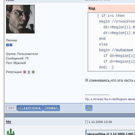
Код
{ if i=1 then
begin //относительно
dX:=Region[i].Rec
dY:=Region[i].Re
end
Пионер
else
begin //выбираем ми
Группа: Пользователи
if dX>Region[i].Rec
Сообщений: 75
if dY>Region[i].Rec
Пол: Мужской
end; }
Репутация:
0
Я сомневаюсь,что эта част
--------------------
Ну, а почему бы в свободное вр
hiv
1.12.2006 13:36
Цитата(}0pa @ 1.12.2006 1:08)