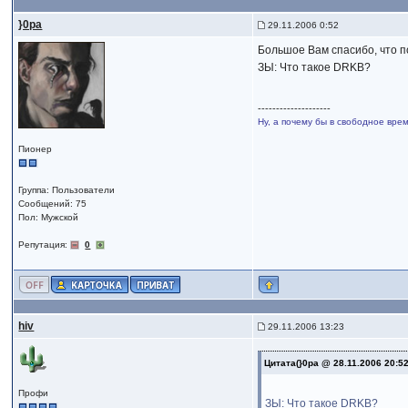
}0pa
29.11.2006 0:52
Большое Вам спасибо, что по
ЗЫ: Что такое DRKB?
--------------------
Ну, а почему бы в свободное вр
Пионер
Группа: Пользователи
Сообщений: 75
Пол: Мужской
Репутация:
0
hiv
29.11.2006 13:23
Цитата(}0pa @ 28.11.2006 20:5
Профи
ЗЫ: Что такое DRKB?