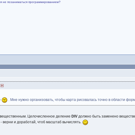
емя не позаниматься программированием?
)
е
. Мне нужно организовать, чтобы карта рисовалась точно в области ф
ь вещественным. Целочисленное деление
DIV
должно быть заменено вещест
л - верни и доработай, чтоб масштаб вычислять.