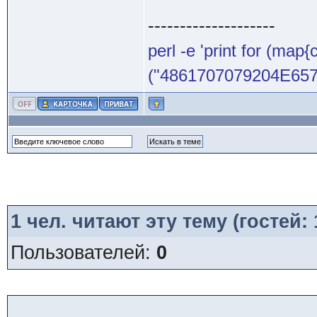
--------------------
perl -e 'print for (map{
("4861707079204E65772
1
чел. читают эту тему (гостей:
Пользователей:
0