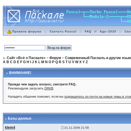
Правила форума
::
Скачать Pascal
::
FAQ
//
Ада–2020
::
Ска
Сайт «Всё о Паскале»
>
Форум
>
Современный Паскаль и другие язык
A
B
C
D
E
F
G
H
I
J
K
L
M
N
O
P
Q
R
S
T
U
V
W
X
Y
Z
ВНИМАНИЕ!
Прежде чем задать вопрос, смотрите FAQ.
Рекомендуем загрузить
DRKB
.
Наладить общение поможет, если вы
подпишитесь по почте на новые темы в эт
Базы данных
klem4
21.11.2006 21:58