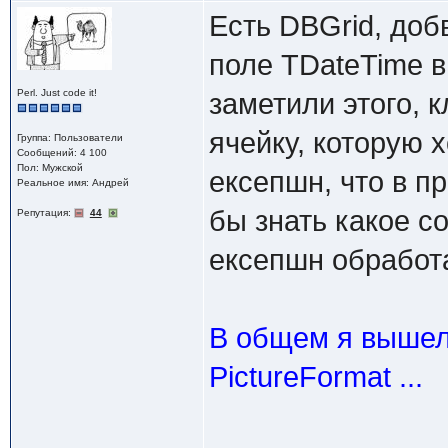
Есть DBGrid, доб
поле TDateTime в
Perl. Just code it!
заметили этого,
ячейку, которую 
Группа: Пользователи
Сообщений: 4 100
Пол: Мужской
ексепшн, что в п
Реальное имя: Андрей
бы знать какое с
Репутация:
44
ексепшн обработа
В общем я вышел
PictureFormat ...