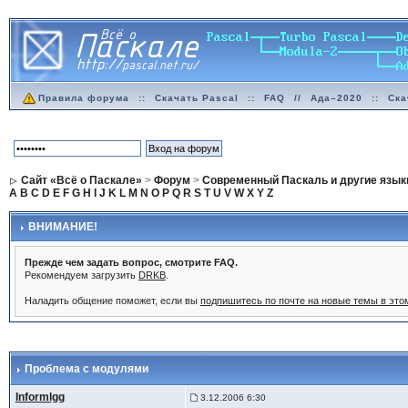
Правила форума
::
Скачать Pascal
::
FAQ
//
Ада–2020
::
Ска
Сайт «Всё о Паскале»
>
Форум
>
Современный Паскаль и другие язык
A
B
C
D
E
F
G
H
I
J
K
L
M
N
O
P
Q
R
S
T
U
V
W
X
Y
Z
ВНИМАНИЕ!
Прежде чем задать вопрос, смотрите FAQ.
Рекомендуем загрузить
DRKB
.
Наладить общение поможет, если вы
подпишитесь по почте на новые темы в эт
Проблема с модулями
Informlgg
3.12.2006 6:30