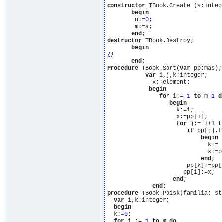
constructor
 TBook.Create (a:intege
begin
        n:=
0
;

        m:=a;

end
destructor
 TBook.Destroy;

begin
{}
end
Procedure
 TBook.Sort(
var
 pp:mas);

var
 i,j,k:integer;

             x:Telement;

begin
for
 i:= 
1
to
 m-
1
d
begin
                    k:=i;

                    x:=pp[i];

for
 j:= i+
1
t
if
 pp[j].f
begin
                             k:= j
                             x:=pp
end
;

                       pp[k]:=pp[i
                      pp[i]:=x;

end
;

end
procedure
 TBook.Poisk(familia: str
var
 i,k:integer;

begin
  k:=
0
;

for
 i := 
1
to
 m 
do