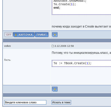
AboutBox.ShowModal;

Te.Create(
1
end
;

почему когда заходит в Create вылетает в 
volvo
3.12.2006 12:58
Потому, что ты инициализируешь класс, а 
Гость
Te := TBook.Create(
1