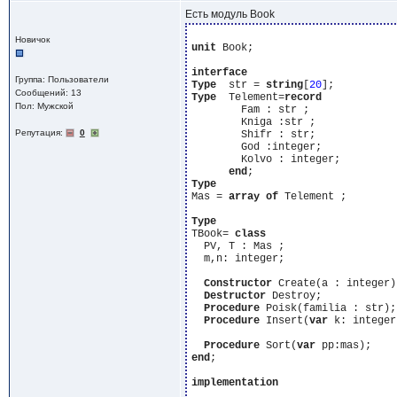
Есть модуль Book
Новичок
unit
 Book;

interface
Группа: Пользователи
Type
  str = 
string
[
20
Сообщений: 13
Type
  Telement=
record
Пол: Мужской
        Fam : str ;

        Kniga :str ;

Репутация:
0
        Shifr : str; 

        God :integer;

        Kolvo : integer;

end
Type
Mas = 
array
of
 Telement ;

Type
TBook= 
class
  PV, T : Mas ;

  m,n: integer; 

Constructor
 Create(a : integer);
Destructor
 Destroy;

Procedure
 Poisk(familia : str);

Procedure
 Insert(
var
 k: integer
Procedure
 Sort(
var
end
;

implementation