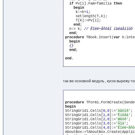
if
 Pv[i].Fam=familia 
then
begin
     k:=k+
1
;

     setlength(T,k);

     T[k]:=Pv[i];

end
;

  n:= k; 
end
procedure
 TBook.Insert(
var
 k:inte
begin
{}
end
;

end
.

так же основной модуль , кусок вырежу то
procedure
begin
StringGrid1.Cells[
0
,
0
]:=
'Àâòîð'
;

StringGrid1.Cells[
1
,
0
]:=
'Êíèãà'
;

StringGrid1.Cells[
2
,
0
]:=
'Øèôð'
;

StringGrid1.Cells[
3
,
0
]:=
'Ãîä'
;

StringGrid1.Cells[
4
,
0
]:=
'Êîëè÷åñò
AboutBox:=TAboutBox.Create(Applica