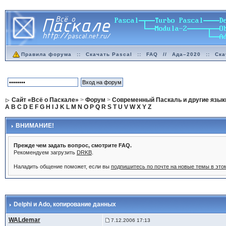
Правила форума
::
Скачать Pascal
::
FAQ
//
Ада–2020
::
Ска
Сайт «Всё о Паскале»
>
Форум
>
Современный Паскаль и другие язык
A
B
C
D
E
F
G
H
I
J
K
L
M
N
O
P
Q
R
S
T
U
V
W
X
Y
Z
ВНИМАНИЕ!
Прежде чем задать вопрос, смотрите FAQ.
Рекомендуем загрузить
DRKB
.
Наладить общение поможет, если вы
подпишитесь по почте на новые темы в эт
Delphi и Ado
, копирование данных
WALdemar
7.12.2006 17:13