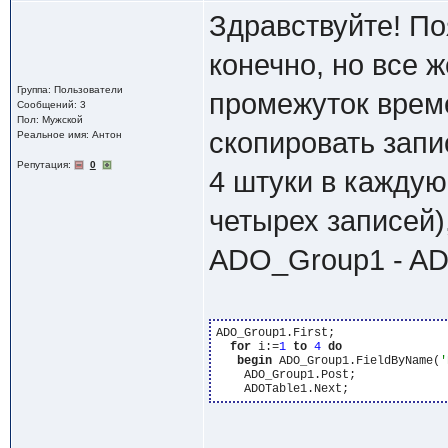
Здравствуйте! П
конечно, но все 
Группа: Пользователи
промежуток време
Сообщений: 3
Пол: Мужской
скопировать запи
Реальное имя: Антон
Репутация:
0
4 штуки в каждую
четырех записей)
ADO_Group1 - AD
ADO_Group1.First;

for
 i:=
1
to
4
do
begin
 ADO_Group1.FieldByName(
'
    ADO_Group1.Post;
