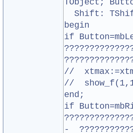
TObject; Butt
Shift: TShif
begin
if Button=mbL
?????????????
?????????????
// xtmax:=xtm
// show_f(1,1
end;
if Button=mbR
?????????????
- ???????????