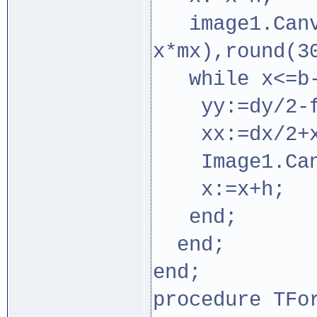
image1.Canva
x*mx),round(3
while x<=b-0
yy:=dy/2-f_
xx:=dx/2+x
Image1.Canva
x:=x+h;
end;
end;
end;
procedure TFo