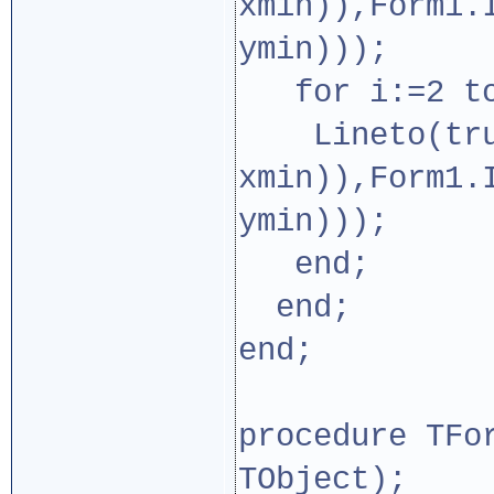
xmin)),Form1.
ymin)));
for i:=2 to
Lineto(trun
xmin)),Form1.
ymin)));
end;
end;
end;
procedure TFo
TObject);