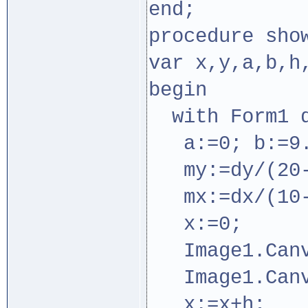
end;
procedure sho
var x,y,a,b,h
begin
with Form1 d
a:=0; b:=9.4
my:=dy/(20-
mx:=dx/(10-
x:=0;
Image1.Canva
Image1.Canva
x:=x+h;