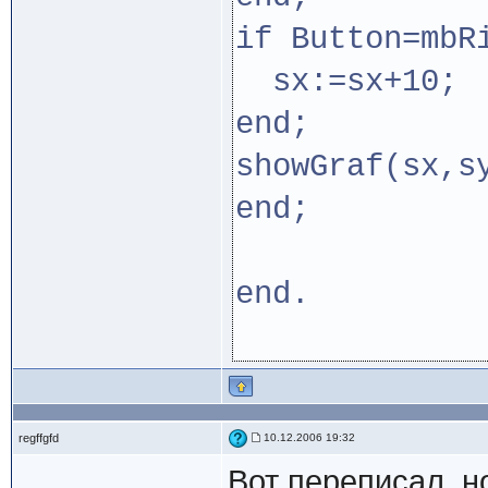
if Button=mbR
sx:=sx+10;
end;
showGraf(sx,s
end;
end.
regffgfd
10.12.2006 19:32
Вот переписал, 