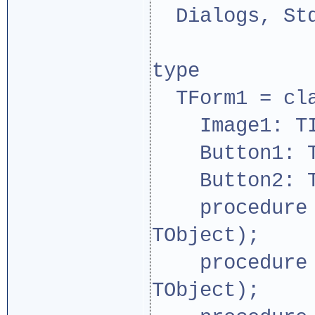
Dialogs, Std
type
TForm1 = cla
Image1: TI
Button1: TB
Button2: TB
procedure Bu
TObject);
procedure Bu
TObject);