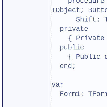
procedure Im
TObject; Butt
Shift: TShi
private
{ Private d
public
{ Public de
end;
var
Form1: TFor