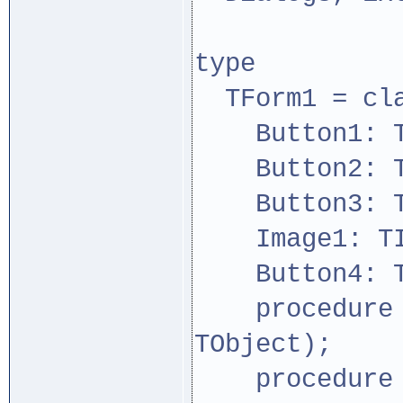
type
TForm1 = cla
Button1: TB
Button2: TB
Button3: TB
Image1: TI
Button4: TB
procedure Bu
TObject);
procedure Bu