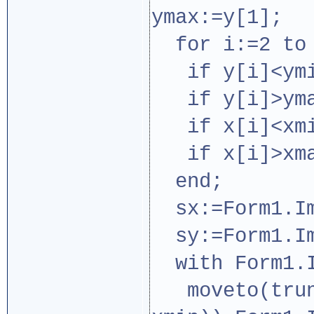
ymax:=y[1];
for i:=2 to 
if y[i]<ymin
if y[i]>ymax
if x[i]<xmin
if x[i]>xmax
end;
sx:=Form1.Im
sy:=Form1.Im
with Form1.I
moveto(trun