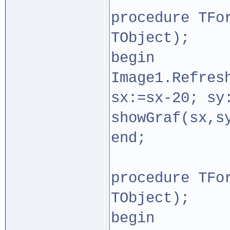
procedure TFo
TObject);
begin
Image1.Refres
sx:=sx-20; sy
showGraf(sx,s
end;
procedure TFo
TObject);
begin