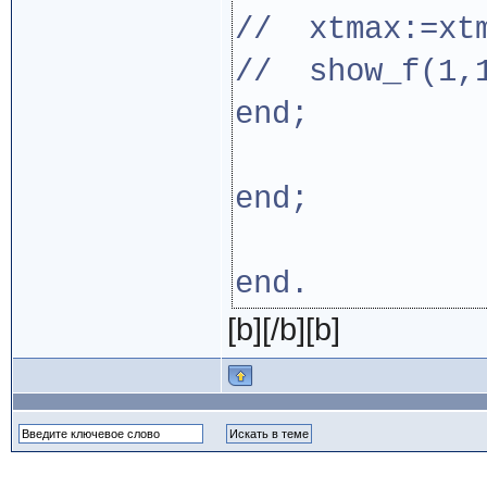
// xtmax:=xtm
// show_f(1,1
end;
end;
end.
[b][/b][b]