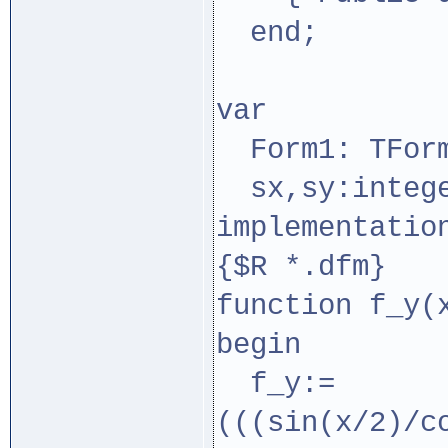
end;
var
Form1: TFor
sx,sy:integ
implementatio
{$R *.dfm}
function f_y(
begin
f_y:=
(((sin(x/2)/c