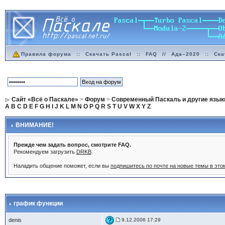
Правила форума
::
Скачать Pascal
::
FAQ
//
Ада–2020
::
Ска
Сайт «Всё о Паскале»
>
Форум
>
Современный Паскаль и другие язык
A
B
C
D
E
F
G
H
I
J
K
L
M
N
O
P
Q
R
S
T
U
V
W
X
Y
Z
ВНИМАНИЕ!
Прежде чем задать вопрос, смотрите FAQ.
Рекомендуем загрузить
DRKB
.
Наладить общение поможет, если вы
подпишитесь по почте на новые темы в эт
график функции
denis
9.12.2006 17:29