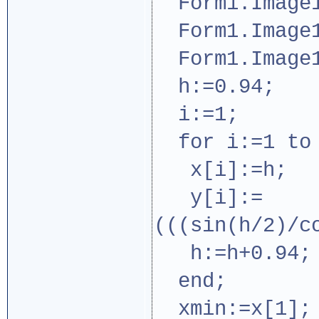
Form1.Image1
Form1.Image1
Form1.Image1.
h:=0.94;
i:=1;
for i:=1 to 
x[i]:=h;
y[i]:=
(((sin(h/2)/c
h:=h+0.94;
end;
xmin:=x[1]; 