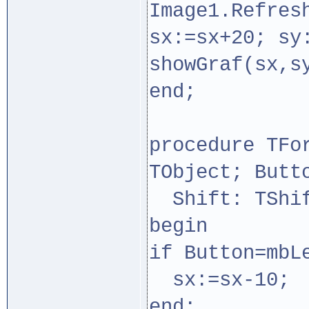
Image1.Refres
sx:=sx+20; sy
showGraf(sx,s
end;
procedure TFo
TObject; Butt
Shift: TShif
begin
if Button=mbL
sx:=sx-10;
end;