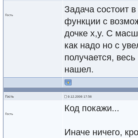
Задача состоит 
Гость
функции с возмо
дочке x,y. С мас
как надо но с у
получается, весь
нашел.
Гость
9.12.2006 17:56
Код покажи...
Гость
Иначе ничего, кр