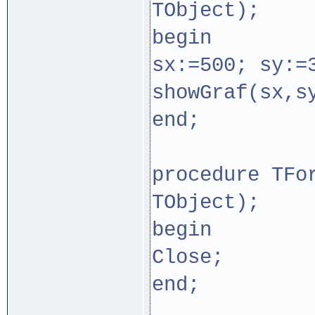
TObject);
begin
sx:=500; sy:=
showGraf(sx,s
end;
procedure TFo
TObject);
begin
Close;
end;