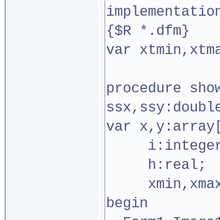
implementatio
{$R *.dfm}
var xtmin,xtm
procedure sho
ssx,ssy:doubl
var x,y:array
i:integer
h:real;
xmin,xmax,y
begin