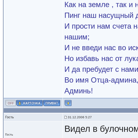
Как на земле , так и 
Пинг наш насущный д
И прости нам счета 
нашим;
И не введи нас во и
Но избавь нас от лук
И да пребудет с нами
Во имя Отца-админа,
Админь!
Гость
31.12.2006 5:27
Видел в булочном
Гость