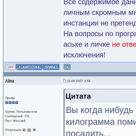
Все содержимое данн
личным скромным мн
инстанции не претенд
На вопросы по прогр
аське и личке
не отв
исключения!
Айра
23.06.2007 3:59
Цитата
Профи
Вы когда нибудь
Группа: Пользователи
Сообщений: 731
килограмма поми
Пол: Женский
Репутация:
25
посадить...