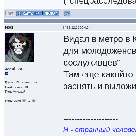
("спецрасследова
Nodl
31.12.2006 4:24
Видал в метро в 
для молодоженов,
сослуживцев"
Жгучий чел
Там еще какойто 
Группа: Пользователи
заснять и вылож
Сообщений: 18
Пол: Мужской
Репутация:
-1
--------------------
Я - странный челове