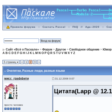
Правила форума
::
Скачать Pascal
::
FAQ
//
Ада–2020
::
Ска
Сайт «Всё о Паскале»
>
Форум
>
Другое
>
Свободное общение
>
Юмор
A
B
C
D
E
F
G
H
I
J
K
L
M
N
O
P
Q
R
S
T
U
V
W
X
Y
Z
3 страниц
<
1
2
3
>
Очепятки
, Разные люди, разные языки
мисс_граффити
31.12.2006 0:07
Цитата(Lapp @ 12.1
просто человек