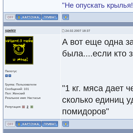
"Не опускать крылья!
spektr
24.02.2007 18:37
А вот еще одна з
была....если кто 
Пилотус
Группа: Пользователи
"1 кг. мяса дает 
Сообщений: 101
Пол: Женский
сколько единиц уд
Реальное имя: Настасья
Репутация:
2
помидоров"