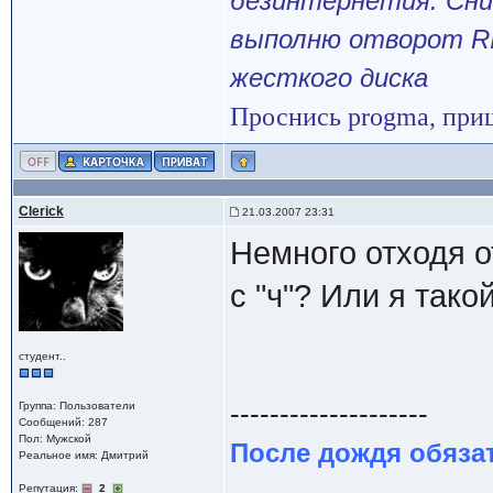
безинтернетия. Сни
выполню отворот RI
жесткого диска
Проснись progma, прише
Clerick
21.03.2007 23:31
Немного отходя от
с "ч"? Или я так
студент..
--------------------
Группа: Пользователи
Сообщений: 287
Пол: Мужской
После дождя обяза
Реальное имя: Дмитрий
Репутация:
2