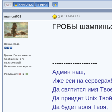
mamont001
31.12.2006 4:31
ГРОБЫ шампинь
Вожак стада
Группа: Пользователи
Сообщений: 179
--------------------
Пол: Мужской
Реальное имя: кирилл
Админ наш,
Репутация:
1
Иже еси на серверах
Да святится имя Твое
Да приидет Unix Твой
Да будет воля Твоя,