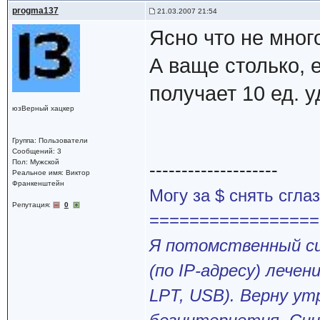
progma137
21.03.2007 21:54
Ясно что не мног
А ваще столько, 
получает 10 ед. 
юзВерный хацкер
Группа: Пользователи
Сообщений: 3
Пол: Мужской
--------------------
Реальное имя: Виктор
Франкенштейн
Могу за $ снять сгл
Репутация:
0
=================
Я потомственный си
(по IP-адресу) лече
LPT, USB). Верну ут