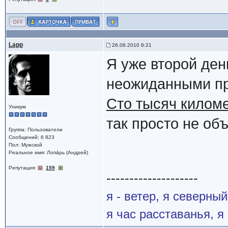
Lapp
26.08.2010 8:21
Я уже второй де
неожиданными пр
Сто тысяч киломе
Уникум
так просто не об
Группа: Пользователи
Сообщений: 6 823
Пол: Мужской
Реальное имя: Лопáрь (Андрей)
Репутация:
159
--------------------
я - ветер, я северны
я час расставанья, 