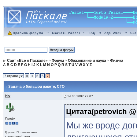
Правила форума
::
Скачать Pascal
::
FAQ
//
Ада–2020
::
Ска
Сайт «Всё о Паскале»
>
Форум
>
Образование и наука
>
Физика
A
B
C
D
E
F
G
H
I
J
K
L
M
N
O
P
Q
R
S
T
U
V
W
X
Y
Z
7 страниц
«
<
5
6
7
Задача о большой ракете
, СТО
hiv
14.03.2007 22:07
Цитата(petrovich @ 
Профи
Мы же вроде дог
Группа: Пользователи
Сообщений: 660