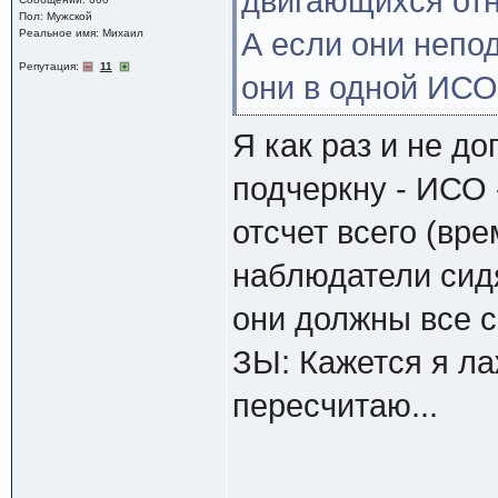
двигающихся отн
Пол: Мужской
Реальное имя: Михаил
А если они непо
Репутация:
11
они в одной ИСО
Я как раз и не д
подчеркну - ИСО 
отсчет всего (вр
наблюдатели сидя
они должны все с
ЗЫ: Кажется я ла
пересчитаю...