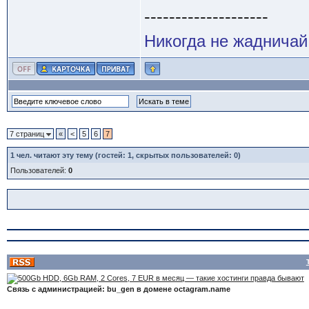
--------------------
Никогда не жадничай
7 страниц
«
<
5
6
7
1
чел. читают эту тему (гостей: 1, скрытых пользователей: 0)
Пользователей:
0
Связь с администрацией: bu_gen в домене octagram.name