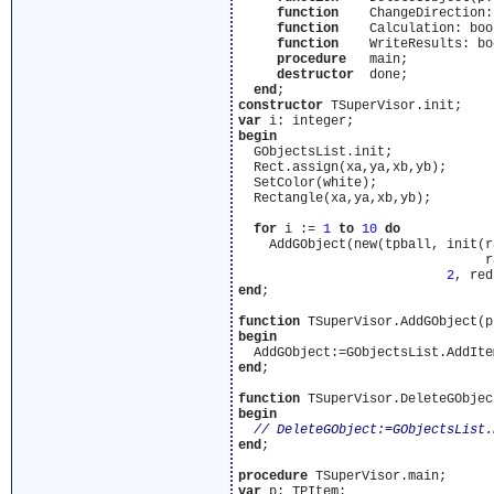
function
    ChangeDirection:
function
    Calculation: boo
function
    WriteResults: bo
procedure
   main;

destructor
  done;

end
constructor
var
begin
  GObjectsList.init;

  Rect.assign(xa,ya,xb,yb);

  SetColor(white);

  Rectangle(xa,ya,xb,yb);

for
 i := 
1
to
10
do
    AddGObject(new(tpball, init(r
                                r
2
, red
end
;

function
begin
end
;

function
begin
end
;

procedure
var