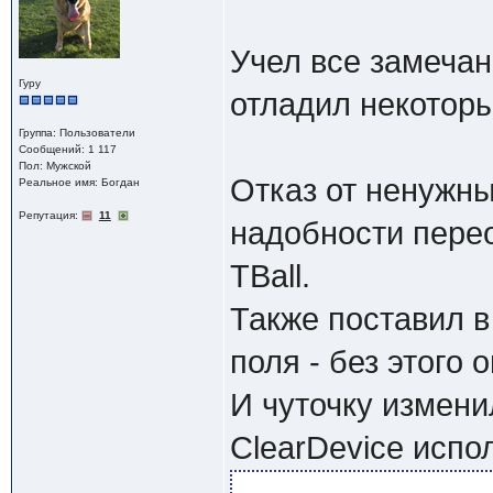
Учел все замечан
Гуру
отладил некотор
Группа: Пользователи
Сообщений: 1 117
Пол: Мужской
Отказ от ненужны
Реальное имя: Богдан
Репутация:
11
надобности перео
TBall.
Также поставил в
поля - без этого
И чуточку измени
ClearDevice испо