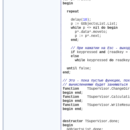
begin
repeat
    delay(
10
);

    p := GObjectsList.List;

while
 p <> 
nil
do
begin
      p^.data^.moveto;

      p := p^.next;

end
;

if
 keypressed 
and
 (readkey = 
else
while
 keypressed 
do
 readkey;
until
end
;

function
begin
end
function
begin
end
function
begin
end
;

destructor
begin
  GObjectsList.done;
