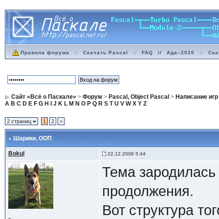
Правила форума
::
Скачать Pascal
::
FAQ
//
Ада–2020
::
Ска
Сайт «Всё о Паскале»
>
Форум
>
Pascal, Object Pascal
>
Написание игр
A
B
C
D
E
F
G
H
I
J
K
L
M
N
O
P
Q
R
S
T
U
V
W
X
Y
Z
2 страниц
1
2
>
Шарики
, ООП
Bokul
22.12.2006 5:44
Тема зародилас
продолжения.
Вот структура тог