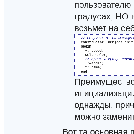
пользователю 
градусах, НО в
возьмет на себ
constructor
 TGObject.init
begin
    v:=speed;

    col:=color;

    l:=angle;

    t:=time;

end
Преимущество:
инициализации
однажды, прич
можно заменить
Вот та основная 