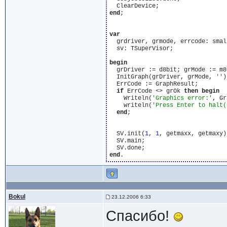
end
;

var
  grdriver, grmode, errcode: small
  sv: TSuperVisor;

begin
  grDriver := d8bit; grMode := m80
  InitGraph(grDriver, grMode, 
''
)
  ErrCode := GraphResult;

if
 ErrCode <> grOk 
then
begin
    Writeln(
'Graphics error:'
, Gr
    writeln(
'Press Enter to halt(
end
;

  SV.init(
1
, 
1
, getmaxx, getmaxy);
  SV.main;

end
Bokul
23.12.2006 6:33
Спасибо!