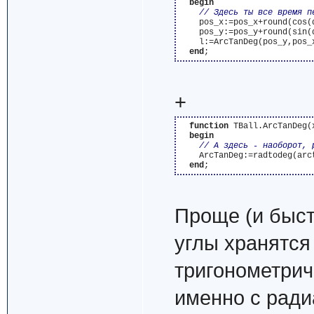
begin
    pos_x:=pos_x+round(cos(d
    pos_y:=pos_y+round(sin(d
    l:=ArcTanDeg(pos_y,pos_x
end
+
function
 TBall.ArcTanDeg(x
begin
    ArcTanDeg:=radtodeg(arct
end
Проще (и быстр
углы хранятся
тригонометрич
именно с ради