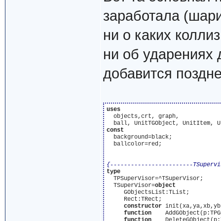
заработала (шари
ни о каких коллиз
ни об ударениях д
добавится позднее
uses
  objects,crt, graph,

const
  background=black;

  ballcolor=red;

{------------------------TSupervi
type
  TPSuperVisor=^TSuperVisor;

  TSuperVisor=
object
     GObjectsList:TList;

     Rect:TRect;

constructor
 init(xa,ya,xb,yb
function
    AddGObject(p:TPG
function
    DeleteGObject(p: