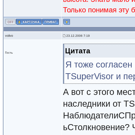
Только понимая эту 
volvo
23.12.2006 7:19
Цитата
Гость
Я тоже согласен
TSuperVisor и п
А вот с этого мес
наследники от T
НаблюдателиСПр
ьСтолкновение? 