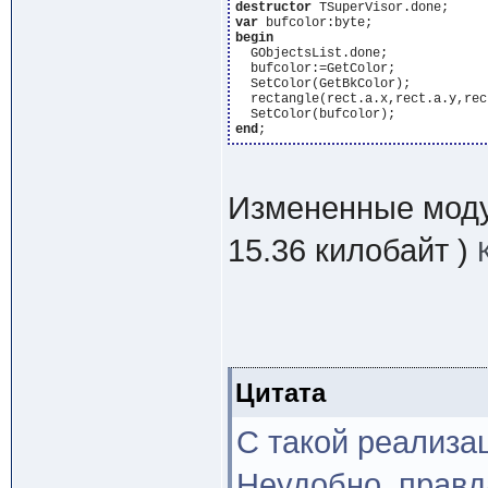
destructor
var
begin
  GObjectsList.done;

  bufcolor:=GetColor;

  SetColor(GetBkColor);

  rectangle(rect.a.x,rect.a.y,rec
end
Измененные модул
15.36 килобайт )
Цитата
С такой реализац
Неудобно, правда