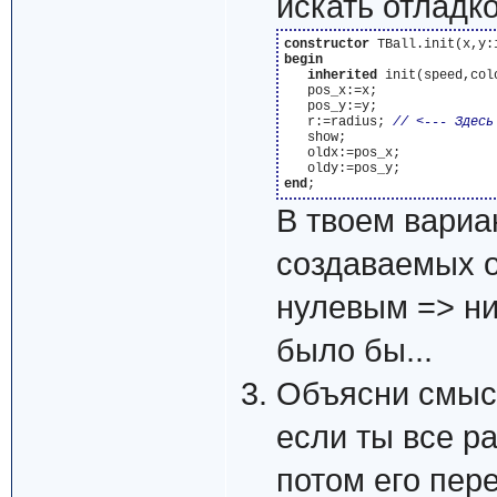
искать отладко
constructor
begin
inherited
 init(speed,col
   pos_x:=x;

   pos_y:=y;

   r:=radius; 
   show;

   oldx:=pos_x;

end
В твоем вариан
создаваемых о
нулевым => ни
было бы...
Объясни смыс
если ты все р
потом его пер