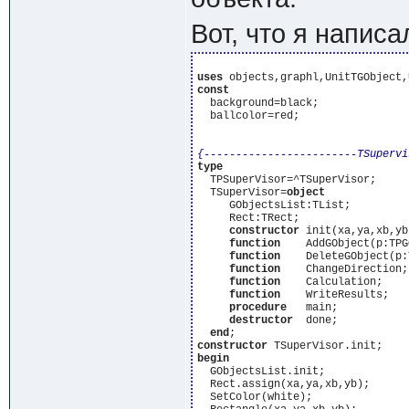
Вот, что я написа
uses
const
  background=black;

  ballcolor=red;

{------------------------TSupervi
type
  TPSuperVisor=^TSuperVisor;

  TSuperVisor=
object
     GObjectsList:TList;

     Rect:TRect;

constructor
 init(xa,ya,xb,yb
function
    AddGObject(p:TPG
function
    DeleteGObject(p:
function
    ChangeDirection;

function
    Calculation;

function
    WriteResults;

procedure
   main;

destructor
  done;

end
constructor
begin
  GObjectsList.init;

  Rect.assign(xa,ya,xb,yb);

  SetColor(white);
