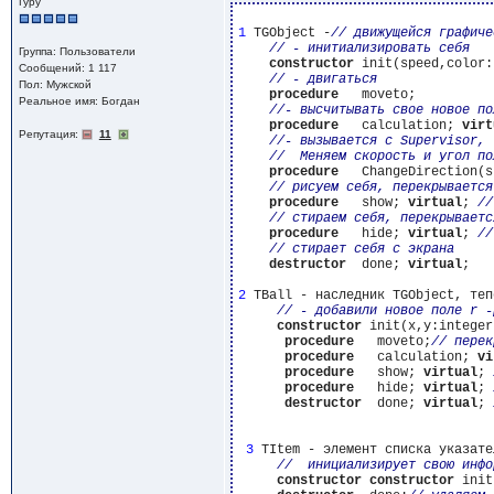
Гуру
1
 TGObject -
Группа: Пользователи
constructor
 init(speed,color:
Сообщений: 1 117
Пол: Мужской
procedure
   moveto;

Реальное имя: Богдан
procedure
   calculation; 
virt
Репутация:
11
procedure
   ChangeDirection(s
procedure
   show; 
virtual
; 
procedure
   hide; 
virtual
; 
destructor
  done; 
virtual
; 

2
 TBall - наследник TGObject, теп
constructor
 init(x,y:integer
procedure
   moveto;
procedure
   calculation; 
vi
procedure
   show; 
virtual
; 
procedure
   hide; 
virtual
; 
destructor
  done; 
virtual
; 
3
 TItem - элемент списка указате
constructor
constructor
 init