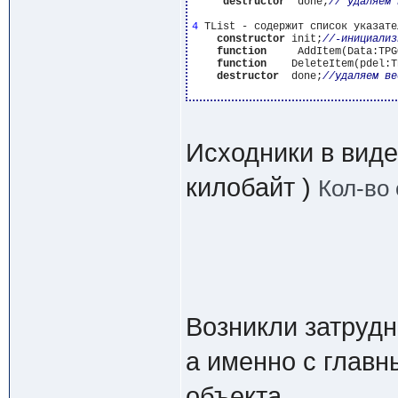
destructor
  done;
4
 TList - содержит список указате
constructor
 init;
function
     AddItem(Data:TPG
function
    DeleteItem(pdel:T
destructor
  done;
Исходники в вид
килобайт )
Кол-во 
Возникли затрудн
а именно с главн
объекта.