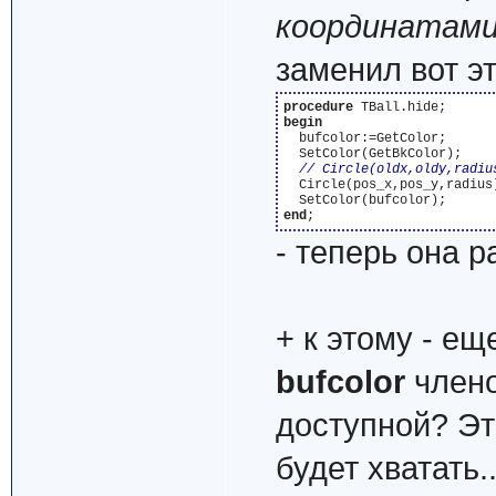
координатам
заменил вот э
procedure
begin
  bufcolor:=GetColor;

  SetColor(GetBkColor);

  Circle(pos_x,pos_y,radius)
end
- теперь она ра
+ к этому - ещ
bufcolor
члено
доступной? Это
будет хватать.