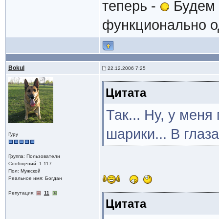
теперь -
Будем 
функционально од
Bokul
22.12.2006 7:25
Цитата
Так... Ну, у мен
шарики... В глаза
Гуру
Группа: Пользователи
Сообщений: 1 117
Пол: Мужской
Реальное имя: Богдан
Репутация:
11
Цитата