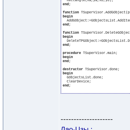
end
;

function
begin
end
;

function
begin
end
;

procedure
begin
end
;

destructor
begin
  GObjectsList.done;

end
;

--------------------
Лао-Цзы :