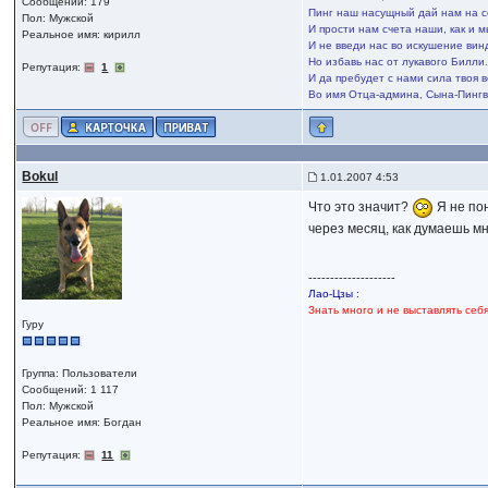
Сообщений: 179
Пинг наш насущный дай нам на с
Пол: Мужской
И прости нам счета наши, как и 
Реальное имя: кирилл
И не введи нас во искушение вин
Но избавь нас от лукавого Билли
Репутация:
1
И да пребудет с нами сила твоя в
Во имя Отца-админа, Сына-Пингв
Bokul
1.01.2007 4:53
Что это значит?
Я не пон
через месяц, как думаешь м
--------------------
Лао-Цзы :
Знать много и не выставлять себ
Гуру
Группа: Пользователи
Сообщений: 1 117
Пол: Мужской
Реальное имя: Богдан
Репутация:
11