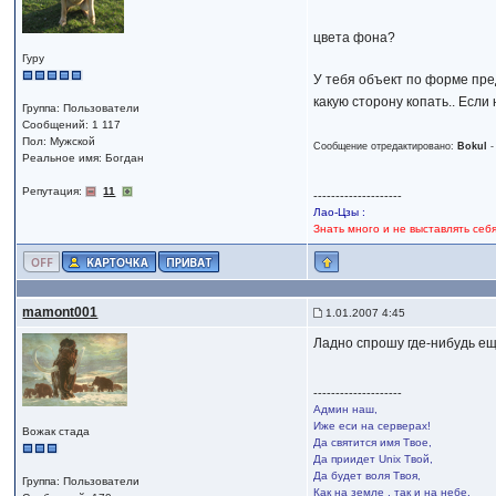
цвета фона?
Гуру
У тебя объект по форме пре
какую сторону копать.. Если
Группа: Пользователи
Сообщений: 1 117
Пол: Мужской
Сообщение отредактировано:
Bokul
Реальное имя: Богдан
Репутация:
11
--------------------
Лао-Цзы :
Знать много и не выставлять себ
mamont001
1.01.2007 4:45
Ладно спрошу где-нибудь еще
--------------------
Админ наш,
Иже еси на серверах!
Вожак стада
Да святится имя Твое,
Да приидет Unix Твой,
Да будет воля Твоя,
Группа: Пользователи
Как на земле , так и на небе.