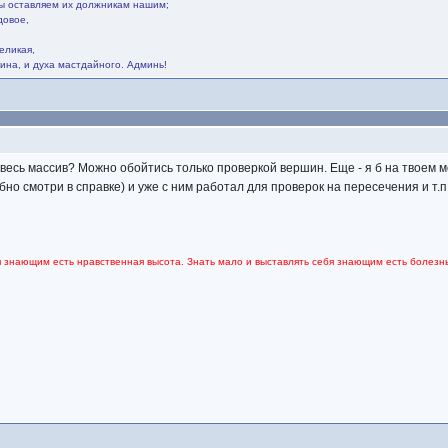
мы оставляем их должникам нашим;
довое,
.
еликая,
ина, и духа мастдайного. Админь!
 весь массив? Можно обойтись только проверкой вершин. Еще - я б на твоем м
но смотри в справке) и уже с ним работал для проверок на пересечения и т.п.
я знающим есть нравственная высота. Знать мало и выставлять себя знающим есть болезнь