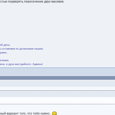
стью порверять пересечение двух масивов.
ей день;
мы оставляем их должникам нашим;
довое,
.
еликая,
ина, и духа мастдайного. Админь!
ный вариант того, что тебе нужно..