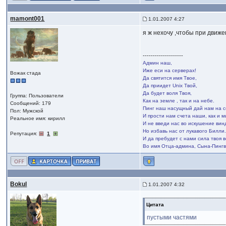
mamont001
1.01.2007 4:27
я ж нехочу ,чтобы при движе
--------------------
Админ наш,
Иже еси на серверах!
Вожак стада
Да святится имя Твое,
Да приидет Unix Твой,
Да будет воля Твоя,
Группа: Пользователи
Как на земле , так и на небе.
Сообщений: 179
Пинг наш насущный дай нам на с
Пол: Мужской
И прости нам счета наши, как и 
Реальное имя: кирилл
И не введи нас во искушение вин
Но избавь нас от лукавого Билли
Репутация:
1
И да пребудет с нами сила твоя в
Во имя Отца-админа, Сына-Пингв
Bokul
1.01.2007 4:32
Цитата
пустыми частями