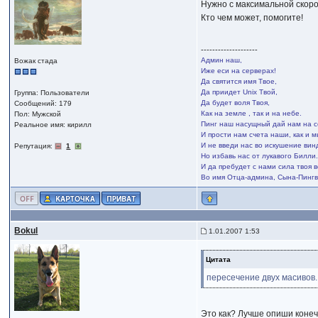
Нужно с максимальной скоро
Кто чем может, помогите!
--------------------
Админ наш,
Вожак стада
Иже еси на серверах!
Да святится имя Твое,
Да приидет Unix Твой,
Группа: Пользователи
Да будет воля Твоя,
Сообщений: 179
Как на земле , так и на небе.
Пол: Мужской
Пинг наш насущный дай нам на с
Реальное имя: кирилл
И прости нам счета наши, как и 
И не введи нас во искушение вин
Репутация:
1
Но избавь нас от лукавого Билли
И да пребудет с нами сила твоя в
Во имя Отца-админа, Сына-Пингв
Bokul
1.01.2007 1:53
Цитата
пересечение двух масивов.
Это как? Лучше опиши конеч