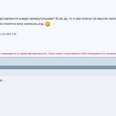
дставляется в виде прямоугольника? Если да, то я уже описал (в смысле нап
 не понятно могу написать код.
-
1.01.2007 4:35
я знающим есть нравственная высота. Знать мало и выставлять себя знающим есть болезнь
...