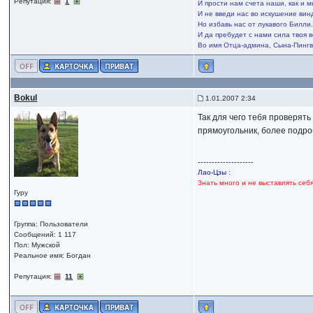
Репутация:
1
И прости нам счета наши, как и 
И не введи нас во искушение вин
Но избавь нас от лукавого Билли
И да пребудет с нами сила твоя в
Во имя Отца-админа, Сына-Пингв
Bokul
1.01.2007 2:34
Так для чего тебя проверять
прямоугольник, более подроб
--------------------
Лао-Цзы :
Знать много и не выставлять себ
Гуру
Группа: Пользователи
Сообщений: 1 117
Пол: Мужской
Реальное имя: Богдан
Репутация:
11