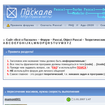
Правила форума
::
Скачать Pascal
::
FAQ
//
Ада–2020
::
Ск
Сайт «Всё о Паскале»
>
Форум
>
Pascal, Object Pascal
>
Теоретически
A
B
C
D
E
F
G
H
I
J
K
L
M
N
O
P
Q
R
S
T
U
V
W
X
Y
Z
Правила раздела!
1.
Заголовок или название темы должно быть
информативным
!
2.
Все тексты фрагментов программ должны помещаться в теги
[code]
...
[/code
3.
Прежде чем задавать вопрос, см. "
FAQ
" и используйте
ПОИСК
!
4.
НЕ
используйте форум для личного общения!
5.
Самое главное - это раздел
теоретический
, т.е.
никаких задач и программ 
пересечение масивов
, нужна скорость выполнения
mamont001
1.01.2007 1:47