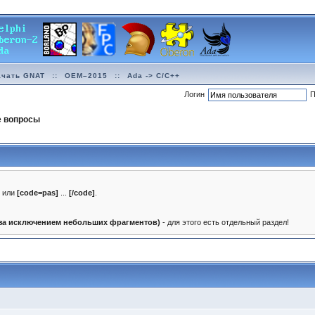
ачать GNAT
::
OEM–2015
::
Ada -> C/C++
Логин
П
е вопросы
]
или
[code=pas]
...
[/code]
.
(за исключением небольших фрагментов)
- для этого есть отдельный раздел!