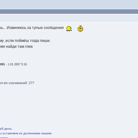
нь... Извиняюсь за тупые сообщения
му ,если поймёш тогда пиши.
емя найди там глюк
001
-
1.01.2007 5:16
ол-во скачиваний: 277
ей день;
мы оставляем их должникам нашим;
довое,