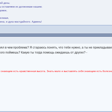
ей день;
мы оставляем их должникам нашим;
довое,
.
еликая,
ина, и духа мастдайного. Админь!
ял в чем проблема? Я стараюсь понять, что тебе нужно, а ты не прикладыва
ного поймешь? Какую ты тогда помощь ожидаешь от других? -
я знающим есть нравственная высота. Знать мало и выставлять себя знающим есть болезнь