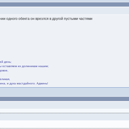
нии одного обекта он врезлся в другой пустыми частями
ей день;
мы оставляем их должникам нашим;
довое,
.
еликая,
ина, и духа мастдайного. Админь!