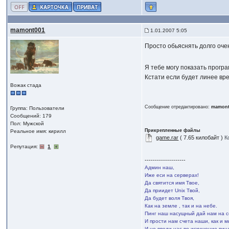
mamont001
1.01.2007 5:05
Просто обьяснять долго оче
Я тебе могу показать програ
Кстати если будет линее вр
Вожак стада
Сообщение отредактировано:
mamont
Группа: Пользователи
Сообщений: 179
Пол: Мужской
Прикрепленные файлы
Реальное имя: кирилл
game.rar
( 7.65 килобайт )
К
Репутация:
1
--------------------
Админ наш,
Иже еси на серверах!
Да святится имя Твое,
Да приидет Unix Твой,
Да будет воля Твоя,
Как на земле , так и на небе.
Пинг наш насущный дай нам на с
И прости нам счета наши, как и 
И не введи нас во искушение вин