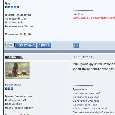
Гуру
--------------------
Лао-Цзы :
Группа: Пользователи
Знать много и не выставлять себ
Сообщений: 1 117
Пол: Мужской
Реальное имя: Богдан
Репутация:
11
mamont001
1.01.2007 2:11
Мне нужна функция ,которая
картики=кординате второва
Вожак стада
--------------------
Админ наш,
Иже еси на серверах!
Группа: Пользователи
Да святится имя Твое,
Сообщений: 179
Да приидет Unix Твой,
Пол: Мужской
Да будет воля Твоя,
Реальное имя: кирилл
Как на земле , так и на небе.
Пинг наш насущный дай нам на с