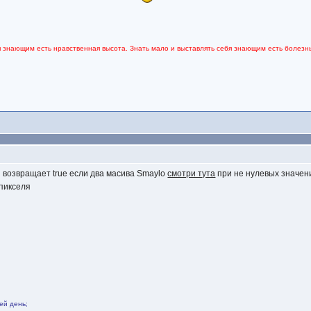
я знающим есть нравственная высота. Знать мало и выставлять себя знающим есть болезнь
 возвращает true если два масива Smaylo
смотри тута
при не нулевых значени
 пикселя
ей день;