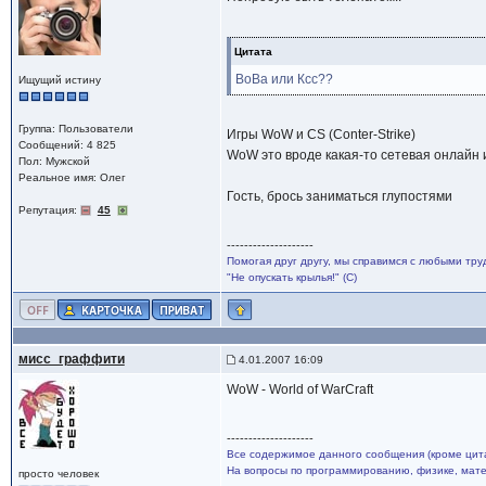
Цитата
ВоВа или Ксс??
Ищущий истину
Группа: Пользователи
Игры WoW и CS (Conter-Strike)
Сообщений: 4 825
WoW это вроде какая-то сетевая онлайн и
Пол: Мужской
Реальное имя: Олег
Гость, брось заниматься глупостями
Репутация:
45
--------------------
Помогая друг другу, мы справимся с любыми тру
"Не опускать крылья!" (С)
мисс_граффити
4.01.2007 16:09
WoW - World of WarCraft
--------------------
Все содержимое данного сообщения (кроме цита
На вопросы по программированию, физике, матем
просто человек