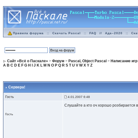
Правила форума
::
Скачать Pascal
::
FAQ
//
Ада–2020
::
Ска
Сайт «Всё о Паскале»
>
Форум
>
Pascal, Object Pascal
>
Написание игр
A
B
C
D
E
F
G
H
I
J
K
L
M
N
O
P
Q
R
S
T
U
V
W
X
Y
Z
Сервера!
Гость
4.01.2007 6:48
Слушайте а кто оч хорошо розбирается 
Гость