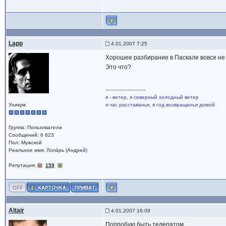
Lapp
4.01.2007 7:25
Хорошее разбирание в Паскале вовсе не 
Это что?
--------------------
я - ветер, я северный холодный ветер
Уникум
я час расставанья, я год возвращенья домой
Группа: Пользователи
Сообщений: 6 823
Пол: Мужской
Реальное имя: Лопáрь (Андрей)
Репутация:
159
Altair
4.01.2007 16:09
Попробую быть телепатом..