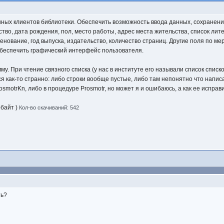
нных клиентов библиотеки. Обеспечить возможность ввода данных, сохранен
ство, дата рождения, пол, место работы, адрес места жительства, список ли
нование, год выпуска, издательство, количество страниц. Другие поля по м
беспечить графический интерфейс пользователя.
у. При чтение связного списка (у нас в институте его называли список списк
я как-то странно: либо строки вообще пустые, либо там непонятно что написа
smotrKn, либо в процедуре Prosmotr, но может я и ошибаюсь, а как ее исправ
обайт )
Кол-во скачиваний: 542
ть?