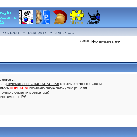
ачать GNAT
::
OEM–2015
::
Ada -> C/C++
Логин
П
ляется ...
быть
опубликованы на нашем PasteBin
в режиме вечного хранения.
уйтесь
ПОИСКОМ
, возможно такую задачу уже решали!
только с согласия модератора).
нию темы - на
PM
!