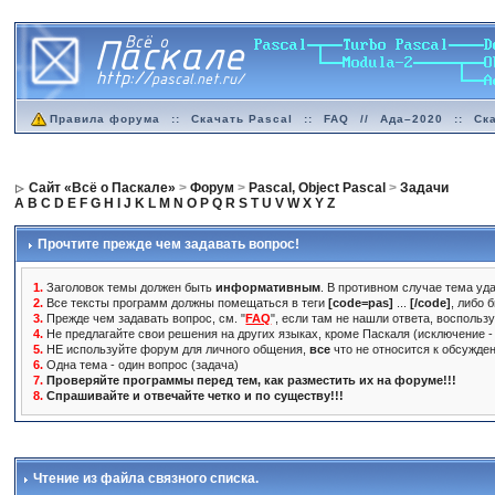
Правила форума
::
Скачать Pascal
::
FAQ
//
Ада–2020
::
Ск
Сайт «Всё о Паскале»
>
Форум
>
Pascal, Object Pascal
>
Задачи
A
B
C
D
E
F
G
H
I
J
K
L
M
N
O
P
Q
R
S
T
U
V
W
X
Y
Z
Прочтите прежде чем задавать вопрос!
1.
Заголовок темы должен быть
информативным
. В противном случае тема уда
2.
Все тексты программ должны помещаться в теги
[code=pas]
...
[/code]
, либо 
3.
Прежде чем задавать вопрос, см. "
FAQ
", если там не нашли ответа, воспольз
4.
Не предлагайте свои решения на других языках, кроме Паскаля (исключение - 
5.
НЕ используйте форум для личного общения,
все
что не относится к обсужде
6.
Одна тема - один вопрос (задача)
7.
Проверяйте программы перед тем, как разместить их на форуме!!!
8.
Спрашивайте и отвечайте четко и по существу!!!
Чтение из файла связного списка.