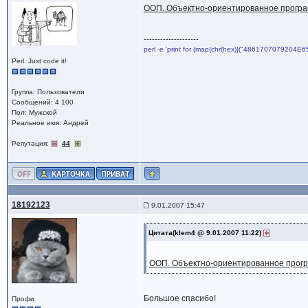
ООП. Объектно-ориентированное прогр
--------------------
perl -e 'print for (map{chr(hex)}("4861707079204E6
Perl. Just code it!
Группа: Пользователи
Сообщений: 4 100
Пол: Мужской
Реальное имя: Андрей
Репутация:
44
18192123
9.01.2007 15:47
Цитата(klem4 @ 9.01.2007 11:22)
ООП. Объектно-ориентированное прог
Большое спасибо!
Профи