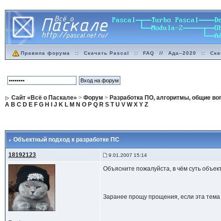
Правила форума
::
Скачать Pascal
::
FAQ
//
Ада–2020
::
Ска
Сайт «Всё о Паскале»
>
Форум
>
Разработка ПО, алгоритмы, общие в
A
B
C
D
E
F
G
H
I
J
K
L
M
N
O
P
Q
R
S
T
U
V
W
X
Y
Z
Объектный подход к разработке ПС
18192123
9.01.2007 15:14
Объясните пожалуйста, в чём суть объек
Заранее прощу прощения, если эта тема н