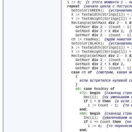
  i := 
0
;  
{с этого момента i - н
repeat
{начало цикла с постусл
    SetColor(GREEN);  
{устанавлив
    X := TextWidth(Strings[i]) + 
    Y := TextHeight(Strings[i]) +
    Rectangle(GetMaxX 
div
2
 - X 
d
      GetMaxY 
div
2
 - (Count - 
1
)
      GetMaxX 
div
2
 + X 
div
2
,  
{
      GetMaxY 
div
2
 - (Count - 
1
)
    ch := readkey;  
{ждём нажатия
    SetColor(BLACK);  
{устанавлив
    X := TextWidth(Strings[i]) + 
    Y := TextHeight(Strings[i]) +
    Rectangle(GetMaxX 
div
2
 - X 
d
      GetMaxY 
div
2
 - (Count - 
1
)
      GetMaxX 
div
2
 + X 
div
2
,

      GetMaxY 
div
2
 - (Count - 
1
)
case
 ch 
of
{смотрим, какая ж
{

        если встретился нулевой с
      }
#0
: 
case
 ReadKey 
of
#72
: 
begin
{сканкод стре
          Dec(i);  
{ну уменьшаем 
if
 i < 
0
then
{а если 
            i := Count - 
1
;  
{то 
end
;

#80
: 
begin
{сканкод стре
          Inc(i);  
{увеличиваем н
if
 i >= Count 
then
{но
            i := 
0
;  
{то переноси
end
;
