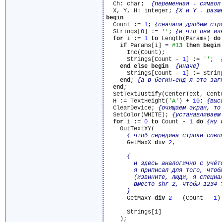
  Ch: char;  
{переменная - символ
  X, Y, H: integer; 
{X и Y - разм
begin
  Count := 
1
; 
{сначала дробим стр
  Strings[
0
] := 
''
; 
{и что она из
for
 i := 
1
to
 Length(Params) 
do
if
 Params[i] = 
#13
then
begin
      Inc(Count);                
      Strings[Count - 
1
] := 
''
;  
end
else
begin
{иначе}
      Strings[Count - 
1
] := Strin
end
; 
{а в бегин-енд я это заг
end
;

  SetTextJustify(CenterText, Cent
  H := TextHeight(
'A'
) + 
10
; 
{выс
  ClearDevice; 
{очищаем экран, то
  SetColor(WHITE); 
{устанавливаем
for
 i := 
0
to
 Count - 
1
do
{ну 
    OutTextXY(

{ чтоб середина строки совп
      GetMaxX 
div
2
,  

{

        и здесь аналогично с учёт
        я приписал для того, чтоб
        (извините, люди, я специа
        вместо shr 2, чтобы 1234 т
      }
      GetMaxY 
div
2
 - (Count - 
1
)
      Strings[i]

    );
