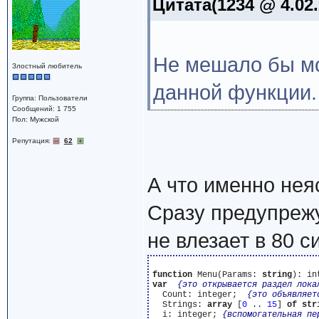
Цитата(1234 @ 4.02.
Не мешало бы мс
Злостный любитель
данной функции.
Группа: Пользователи
Сообщений: 1 755
Пол: Мужской
Репутация:
62
А что именно нея
Сразу предупрежу
не влезает в 80 с
function
 Menu(Params: 
string
): in
var
{это открывается раздел лока
  Count: integer;  
{это объявляет
  Strings: 
array
 [
0
 .. 
15
] 
of
str
  i: integer; 
{вспомогательная пе