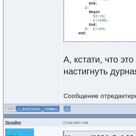
End
;

2
:

Begin
             Sl:=
1
;

             C:=
#98
;

End
;

3
:  C:=
#4
;

end
;

А, кстати, что эт
настигнуть дурна
Сообщение отредактир
TarasBer
5.02.2007 1:08