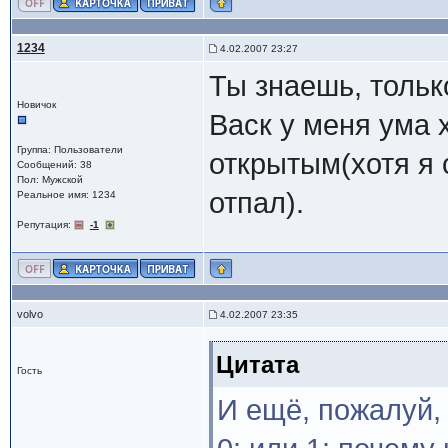
1234
4.02.2007 23:27
Ты знаешь, тольк
Новичок
Васк у меня ума 
Группа: Пользователи
открытым(хотя я 
Сообщений: 38
Пол: Мужской
отпал).
Реальное имя: 1234
Репутация:
-1
volvo
4.02.2007 23:35
Цитата
Гость
И ещё, пожалуй, 