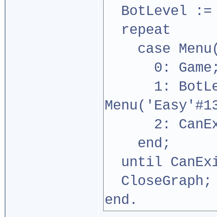
BotLevel :=
repeat
case Menu('N
0: Game
1: BotLev
Menu('Easy'#1
2: CanExit
end;
until CanEx
CloseGraph;
end.