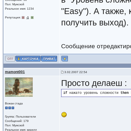
Пол: Мужской
"Easy"). А также
Реальное имя: 1234
Репутация:
-1
получить выход).
Сообщение отредактир
mamont001
3.02.2007 22:54
Просто делаеш :
if
 нажато уровень сложности 
then
Вожак стада
Группа: Пользователи
Сообщений: 179
Пол: Мужской
Реальное имя: кирилл