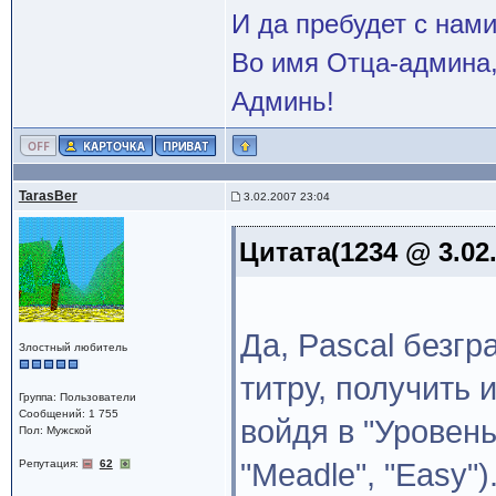
И да пребудет с нами
Во имя Отца-админа,
Админь!
TarasBer
3.02.2007 23:04
Цитата(1234 @ 3.02
Да, Pascal безгр
Злостный любитель
титру, получить 
Группа: Пользователи
Сообщений: 1 755
войдя в "Уровень
Пол: Мужской
Репутация:
62
"Meadle", "Easy")