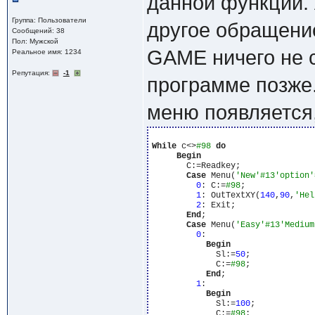
данной функции. 
Группа: Пользователи
другое обращение
Сообщений: 38
Пол: Мужской
GAME ничего не ст
Реальное имя: 1234
Репутация:
-1
программе позже.
меню появляется,
While
 c<>
#98
do
Begin
       C:=Readkey;

Case
 Menu(
'New'
#13
'option'
0
: C:=
#98
;

1
: OutTextXY(
140
,
90
,
'Hel
2
: Exit;

End
;

Case
 Menu(
'Easy'
#13
'Medium
0
:

Begin
             Sl:=
50
;

             C:=
#98
;

End
;

1
:

Begin
             Sl:=
100
;

             C:=
#98
;
