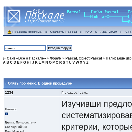
Правила форума
::
Скачать Pascal
::
FAQ
//
Ада–2020
::
Ска
Сайт «Всё о Паскале»
>
Форум
>
Pascal, Object Pascal
>
Написание игр
A
B
C
D
E
F
G
H
I
J
K
L
M
N
O
P
Q
R
S
T
U
V
W
X
Y
Z
Опять про меню
, В одной процедуре
1234
2.02.2007 22:01
Изучивши предло
Новичок
систематизировав 
Группа: Пользователи
критерии, котор
Сообщений: 38
Пол: Мужской