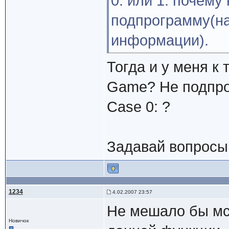
0: или 1: почему
подпрограмму(на
информации).
Тогда и у меня к 
Game? Не подпро
Case 0: ?
Задавай вопросы 
1234
4.02.2007 23:57
Не мешало бы мс
Новичок