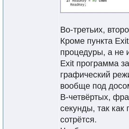
if
 ReadKey = 
#0
then
    ReadKey;

Во-третьих, втор
Кроме пункта Exit
процедуры, а не 
Exit программа з
графический режи
вообще под досом
В-четвёртых, фра
секунды, так как
сотрётся.