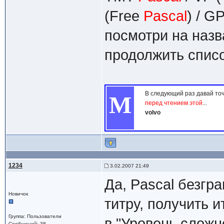
(Free
Pascal
) / 
посмотри на назва
продолжить списо
В следующий раз давай то
М
перед чтением этой
...
volvo
1234
3.02.2007 21:49
Да, Pascal безгр
Новичок
титру, получить 
Группа: Пользователи
в "Уровень сложно
Сообщений: 38