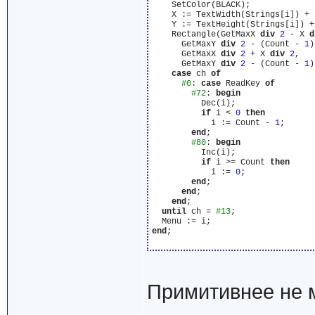
    SetColor(BLACK);

    X := TextWidth(Strings[i]) + 
    Y := TextHeight(Strings[i]) +
    Rectangle(GetMaxX 
div
2
 - X 
d
      GetMaxY 
div
2
 - (Count - 
1
)
      GetMaxX 
div
2
 + X 
div
2
,

      GetMaxY 
div
2
 - (Count - 
1
)
case
 ch 
of
#0
: 
case
 ReadKey 
of
#72
: 
begin
          Dec(i);

if
 i < 
0
then
            i := Count - 
1
;

end
;

#80
: 
begin
          Inc(i);

if
 i >= Count 
then
            i := 
0
;

end
;

end
;

end
;

until
 ch = 
#13
;

end
;

Примитивнее не м