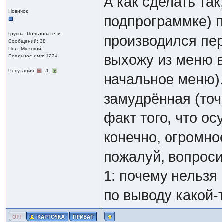
А как сделать та
Новичок
подпрограммке) 
Группа: Пользователи
производился пе
Сообщений: 38
Пол: Мужской
выхожу из меню 
Реальное имя: 1234
Репутация:
-1
начальное меню)
замудрённая (точ
факт того, что ос
конечно, огромно
пожалуй, вопроси
1: почему нельзя
по выводу какой-