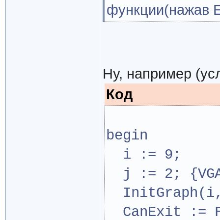
функции(нажав Е
Ну, например (ус
Код
begin
i := 9;
j := 2; {VGA
InitGraph(i,
CanExit := F