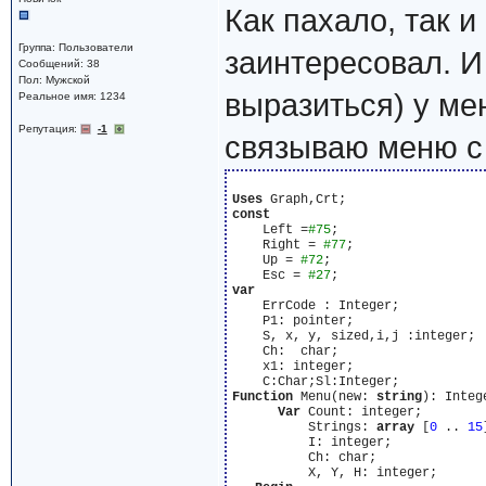
Как пахало, так и
Группа: Пользователи
заинтересовал. И
Сообщений: 38
Пол: Мужской
выразиться) у ме
Реальное имя: 1234
Репутация:
-1
связываю меню с 
Uses
const
    Left =
#75
;

    Right = 
#77
;

    Up = 
#72
;

    Esc = 
#27
var
    ErrCode : Integer;

    P1: pointer;

    S, x, y, sized,i,j :integer;

    Ch:  char;

    x1: integer;

Function
 Menu(new: 
string
): Intege
Var
 Count: integer;

          Strings: 
array
 [
0
 .. 
15
          I: integer;

          Ch: char;

          X, Y, H: integer;
