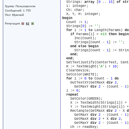
  Strings: 
array
 [
0
 .. 
15
] 
of
str
  i: integer;

Группа: Пользователи
  Ch: char;

Сообщений: 1 755
Пол: Мужской
begin
  Count := 
1
;

Репутация:
62
  Strings[
0
] := 
''
;

for
 i := 
1
to
 Length(Params) 
do
if
 Params[i] = 
#13
then
begin
      Inc(Count);

      Strings[Count - 
1
] := 
''
;

end
else
begin
      Strings[Count - 
1
] := Strin
end
;

end
;

  SetTextJustify(CenterText, Cent
  H := TextHeight(
'A'
) + 
10
;

  ClearDevice;

  SetColor(WHITE);

for
 i := 
0
to
 Count - 
1
do
    OutTextXY(GetMaxX 
div
2
,

      GetMaxY 
div
2
 - (Count - 
1
)
  i := 
0
;

repeat
    SetColor(GREEN);

    X := TextWidth(Strings[i]) + 
    Y := TextHeight(Strings[i]) +
    Rectangle(GetMaxX 
div
2
 - X 
d
      GetMaxY 
div
2
 - (Count - 
1
)
      GetMaxX 
div
2
 + X 
div
2
,

      GetMaxY 
div
2
 - (Count - 
1
)
    ch := readkey;
