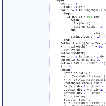
Begin
      Count := 
1
;

      Strings[
0
] := 
''
;

For
 i := 
1
to
 Length(new) 
d
begin
If
 new[i] = 
#13
then
begin
              Inc(Count);

              Strings[Count - 
1
] 
end
else
            Strings[Count - 
1
] :=
end
;

      SetTextJustify(CenterText, C
      H := TextHeight(
'A'
) + 
10
;

      ClearDevice;

      SetColor(WHITE);

For
 i := 
0
to
 Count - 
1
do
      OutTextXY(GetMaxX 
div
2
,

      GetMaxY 
div
2
 - (Count - 
1
)
      I := 
0
;

Repeat
        SetColor(GREEN);

        X := TextWidth(Strings[i]
        Y := TextHeight(Strings[i
        Rectangle(GetMaxX 
div
2
 -
        GetMaxY 
div
2
 - (Count - 
        GetMaxX 
div
2
 + X 
div
2
,

        GetMaxY 
div
2
 - (Count - 
        Ch := readkey;

        SetColor(BLACK);

        X := TextWidth(Strings[i]