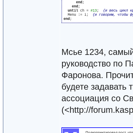
end
;

end
;

until
 ch = 
#13
;  
{и весь цикл к
  Menu := i;  
{и говорим, чтобы ф
end
Мсье 1234, самый
руководство по П
Фаронова. Прочит
будете задавать т
ассоциация со С
(<http://forum.ka
Подкорректировал пост, что