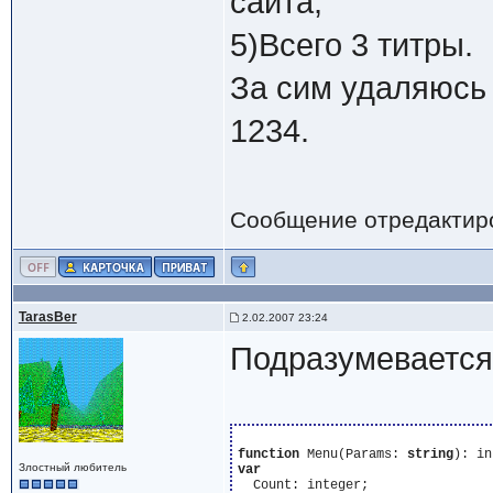
сайта;
5)Всего 3 титры.
За сим удаляюсь
1234.
Сообщение отредактир
TarasBer
2.02.2007 23:24
Подразумевается
function
 Menu(Params: 
string
Злостный любитель
var
  Count: integer;
