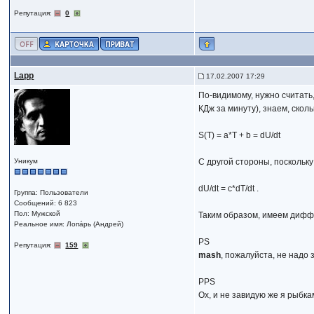
Репутация:
0
Lapp
17.02.2007 17:29
По-видимому, нужно считать,
КДж за минуту), знаем, скол
S(T) = a*T + b = dU/dt
Уникум
С другой стороны, посколь
dU/dt = c*dT/dt .
Группа: Пользователи
Сообщений: 6 823
Пол: Мужской
Таким образом, имеем диффе
Реальное имя: Лопáрь (Андрей)
PS
Репутация:
159
mash
, пожалуйста, не надо
PPS
Ох, и не завидую же я рыбка