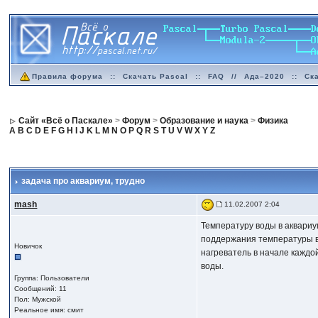
Правила форума
::
Скачать Pascal
::
FAQ
//
Ада–2020
::
Ск
Сайт «Всё о Паскале»
>
Форум
>
Образование и наука
>
Физика
A
B
C
D
E
F
G
H
I
J
K
L
M
N
O
P
Q
R
S
T
U
V
W
X
Y
Z
задача про аквариум
, трудно
mash
11.02.2007 2:04
Температуру воды в аквари
поддержания температуры во
Новичок
нагреватель в начале каждой
воды.
Группа: Пользователи
Сообщений: 11
Пол: Мужской
Реальное имя: смит