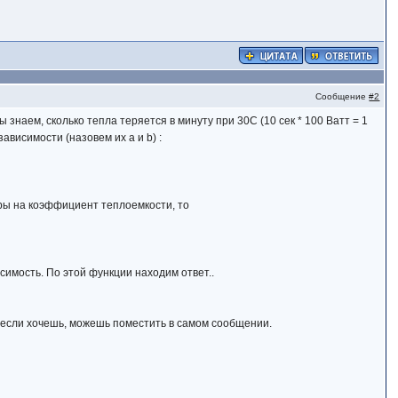
Сообщение
#2
 знаем, сколько тепла теряется в минуту при 30С (10 сек * 100 Ватт = 1
ависимости (назовем их a и b) :
ры на коэффициент теплоемкости, то
имость. По этой функции находим ответ..
у, если хочешь, можешь поместить в самом сообщении.