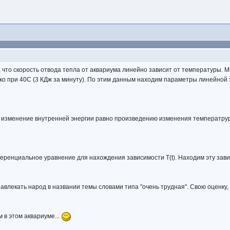
 что скорость отвода тепла от аквариума линейно зависит от температуры. Мы
ько при 40С (3 КДж за минуту). По этим данным находим параметры линейной з
ку изменение внутренней энергии равно произведению изменения температру
ренциальное уравнение для нахождения зависимости T(t). Находим эту завис
 завлекать народ в названии темы словами типа "очень трудная". Свою оценк
м в этом аквариуме...