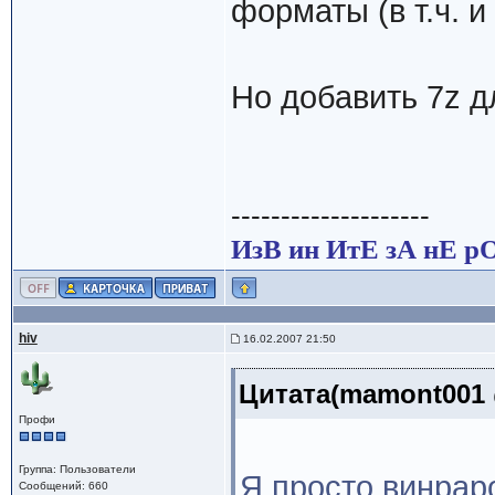
форматы (в т.ч. и
Но добавить 7z д
--------------------
ИзВ ин ИтЕ зА нЕ р
hiv
16.02.2007 21:50
Цитата(mamont001 @
Профи
Группа: Пользователи
Я просто винраро
Сообщений: 660