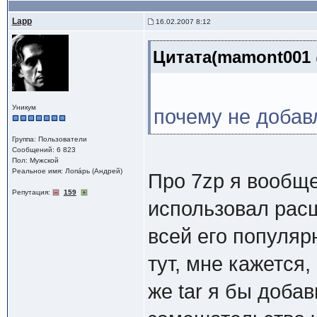
Lapp
16.02.2007 8:12
Цитата(mamont001 @
Уникум
почему не добавл
Группа: Пользователи
Сообщений: 6 823
Пол: Мужской
Реальное имя: Лопáрь (Андрей)
Про 7zp я вообще
Репутация:
159
использовал расши
всей его популяр
тут, мне кажется,
же tar я бы добав