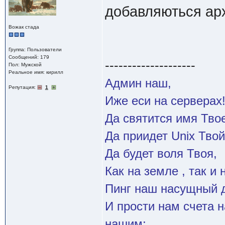
добавляються арх
Вожак стада
Группа: Пользователи
Сообщений: 179
--------------------
Пол: Мужской
Реальное имя: кирилл
Админ наш,
Репутация:
1
Иже еси на серверах
Да святится имя Твое
Да приидет Unix Твой
Да будет воля Твоя,
Как на земле , так и 
Пинг наш насущный д
И прости нам счета 
нашим;