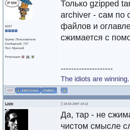
Только gzipped tar
archiver - сам по
файлов и оглавле
N337
сжимается с помо
Группа: Пользователи
Сообщений: 737
Пол: Мужской
Репутация:
26
--------------------
The idiots are winning.
Lapp
16.02.2007 10:12
Да, тар - не сжим
чистом смысле сл