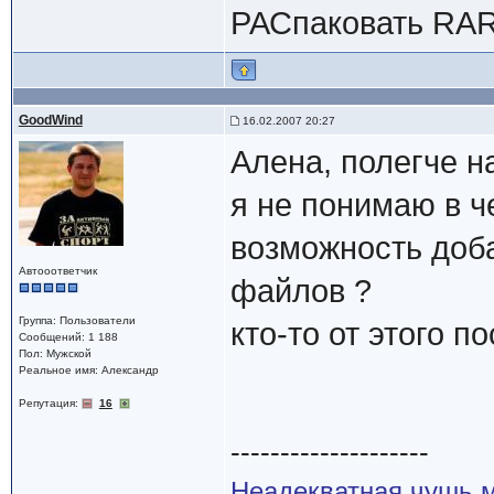
РАСпаковать RAR
GoodWind
16.02.2007 20:27
Алена, полегче н
я не понимаю в ч
возможность доба
Автооответчик
файлов ?
Группа: Пользователи
кто-то от этого п
Сообщений: 1 188
Пол: Мужской
Реальное имя: Александр
Репутация:
16
--------------------
Неадекватная чушь м