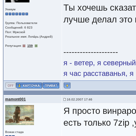
Ты хочешь сказат
Уникум
лучше делал это 
Группа: Пользователи
Сообщений: 6 823
Пол: Мужской
Реальное имя: Лопáрь (Андрей)
Репутация:
159
--------------------
я - ветер, я северны
я час расставанья, 
mamont001
16.02.2007 17:46
Я просто винраро
есть только 7zip 
Вожак стада