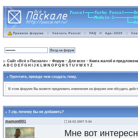
Правила форума
::
Скачать Pascal
::
FAQ
//
Ада–2020
::
Ска
Сайт «Всё о Паскале»
>
Форум
>
Для всех
>
Книга жалоб и предложен
A
B
C
D
E
F
G
H
I
J
K
L
M
N
O
P
Q
R
S
T
U
V
W
X
Y
Z
Прочтите, прежде чем создать тему.
В этом форуме Вы можете предложить изменения на форуме или обсудить дейст
7-zip
, почему бы не добавить?
mamont001
16.02.2007 5:34
Мне вот интересн