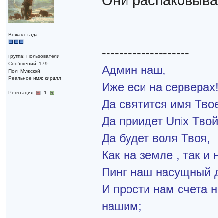
Они распаковыв
Вожак стада
--------------------
Группа: Пользователи
Сообщений: 179
Админ наш,
Пол: Мужской
Реальное имя: кирилл
Иже еси на серверах
Репутация:
1
Да святится имя Твое
Да приидет Unix Твой
Да будет воля Твоя,
Как на земле , так и 
Пинг наш насущный д
И прости нам счета 
нашим;