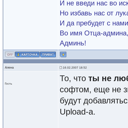
И не введи нас во и
Но избавь нас от лук
И да пребудет с нами
Во имя Отца-админа,
Админь!
Алена
16.02.2007 18:52
То, что
ты не лю
Гость
софтом, еще не з
будут добавлять
Upload-а.