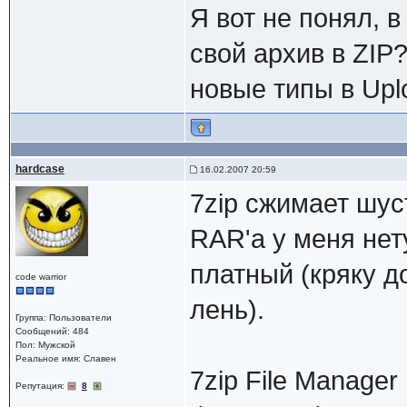
Я вот не понял, 
свой архив в ZIP
новые типы в Uplo
hardcase
16.02.2007 20:59
7zip сжимает шус
RAR'а у меня нет
платный (кряку д
code warrior
лень).
Группа: Пользователи
Сообщений: 484
Пол: Мужской
Реальное имя: Славен
7zip File Manage
Репутация:
8