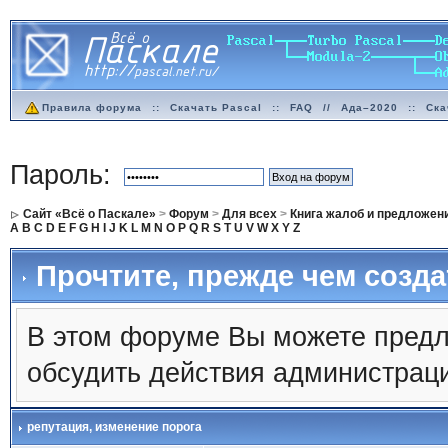
Правила форума
::
Скачать Pascal
::
FAQ
//
Ада–2020
::
Ска
Пароль:
Сайт «Всё о Паскале»
>
Форум
>
Для всех
>
Книга жалоб и предложен
A
B
C
D
E
F
G
H
I
J
K
L
M
N
O
P
Q
R
S
T
U
V
W
X
Y
Z
Прочтите, прежде чем созда
В этом форуме Вы можете предл
обсудить действия администрац
репутация
, изменение порога