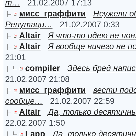
т…
21.02.2007 17:13
мисс_граффити
Неужели о
Репутаци…
21.02.2007 0:33
Altair
Я что-то идею не пон
Altair
Я вообще ничего не п
21:01
compiler
Здесь бред напис
21.02.2007 21:08
мисс_граффити
вести подс
сообще…
21.02.2007 22:59
Altair
Да, только десятичны
22.02.2007 1:50
Lapp
Да, только десятичн