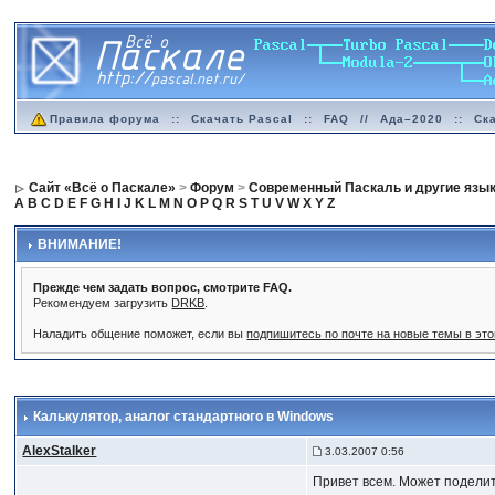
Правила форума
::
Скачать Pascal
::
FAQ
//
Ада–2020
::
Ск
Сайт «Всё о Паскале»
>
Форум
>
Современный Паскаль и другие язы
A
B
C
D
E
F
G
H
I
J
K
L
M
N
O
P
Q
R
S
T
U
V
W
X
Y
Z
ВНИМАНИЕ!
Прежде чем задать вопрос, смотрите FAQ.
Рекомендуем загрузить
DRKB
.
Наладить общение поможет, если вы
подпишитесь по почте на новые темы в эт
Калькулятор
, аналог стандартного в Windows
AlexStalker
3.03.2007 0:56
Привет всем. Может поделитс