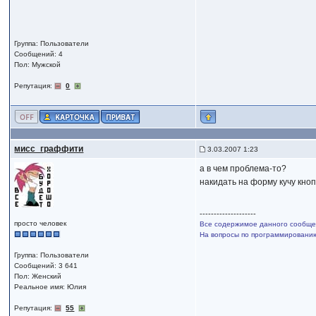
Группа: Пользователи
Сообщений: 4
Пол: Мужской
Репутация:
0
мисс_граффити
3.03.2007 1:23
а в чем проблема-то?
накидать на форму кучу кно
--------------------
просто человек
Все содержимое данного сообщен
На вопросы по программированию,
Группа: Пользователи
Сообщений: 3 641
Пол: Женский
Реальное имя: Юлия
Репутация:
55