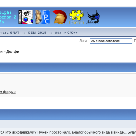
ачать GNAT
::
OEM–2015
::
Ada -> C/C++
Логин
П
ки
>
Делфи
ом форуме
.
я кто исходниками? Нужен просто калк, аналог обычного вида в винде... Буду