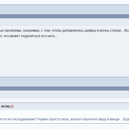
е проблемы, например, с тем, чтобы добавлялись цифры в конец строки... Воб
, что может поделиться кто-нить...
7 20:56)
тся кто исходниками? Нужен просто калк, аналог обычного вида в винде... Бу