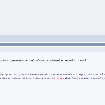
почек и привязать к ним обработчики событий по одной строчке?
ия (кроме цитат) является моим личным скромным мнением и на статус истины в высшей 
 физике, математике и т.д. в аське и личке
не отвечаю.
Даже "один-единственный раз" в 