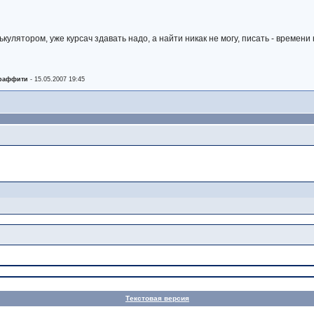
ькулятором, уже курсач здавать надо, а найти никак не могу, писать - времени
граффити
-
15.05.2007 19:45
Текстовая версия