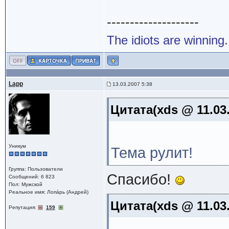
--------------------
The idiots are winning.
Lapp
13.03.2007 5:38
Цитата(xds @ 11.03
Уникум
Тема рулит!
Группа: Пользователи
Спасибо!
Сообщений: 6 823
Пол: Мужской
Реальное имя: Лопáрь (Андрей)
Цитата(xds @ 11.03
Репутация:
159