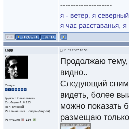
--------------------
я - ветер, я северны
я час расставанья, 
Lapp
11.03.2007 18:53
Продолжаю тему, 
видно..
Следующий снимок
Уникум
видеть, более вы
Группа: Пользователи
Сообщений: 6 823
можно показать 
Пол: Мужской
Реальное имя: Лопáрь (Андрей)
размещаю только 
Репутация:
159