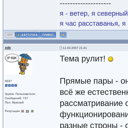
--------------------
я - ветер, я северны
я час расставанья, 
xds
11.03.2007 21:41
Тема рулит!
Прямые пары - он
N337
всё же естествен
Группа: Пользователи
Сообщений: 737
рассматривание 
Пол: Мужской
Репутация:
26
функционировани
разные строны - 