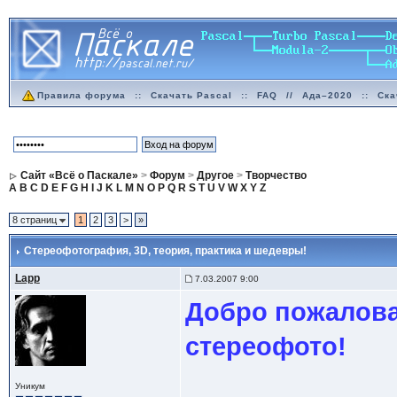
Правила форума
::
Скачать Pascal
::
FAQ
//
Ада–2020
::
Ска
Сайт «Всё о Паскале»
>
Форум
>
Другое
>
Творчество
A
B
C
D
E
F
G
H
I
J
K
L
M
N
O
P
Q
R
S
T
U
V
W
X
Y
Z
8 страниц
1
2
3
>
»
Стереофотография, 3D
, теория, практика и шедевры!
Lapp
7.03.2007 9:00
Добро пожалова
стереофото!
Уникум