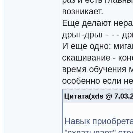
возникает.
Еще делают нерав
дрыг-дрыг - - - дрыг
И еще одно: мига
скашивание - кон
время обучения м
особенно если н
Цитата(xds @ 7.03.
Навык приобрета
"схватывает" ст