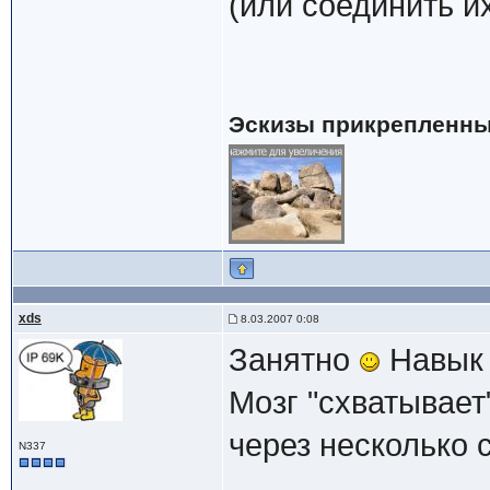
(или соединить и
Эскизы прикрепленны
xds
8.03.2007 0:08
Занятно
Навык 
Мозг "схватывает
через несколько 
N337