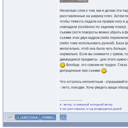
Несколько слов о том, как я делаю эти п
расставленные на ширину плеч. Затем пе
чтобы тяжесть падала на правую ногу и 
совпадали (особенно по заднему плану). 
съемки (хотя повороты можно убрать в фо
съемке этих двух кадров (либо переключи
(либо тоже использовать ручной). База (р
желательно, чтоб она была чуть больше,
нормально. Если вы снимаете с зумом, то
движущиеся предметы - для этого нужно 
Вообще, это совсем не трудно. Глаза
допущенные при съемке
.
Что осталось непонятным - спрашивайте.
- лето, поездки. Хочу увидеть ващи обал
--------------------
я - ветер, я северный холодный ветер
я час расставанья, я год возвращенья домой