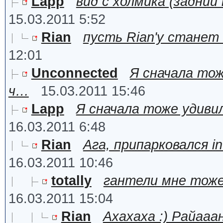
Lapp
вид с холмика (задний 
15.03.2011 5:52
Rian
пусть Rian'у станет
12:01
Unconnected
Я сначала тож
ч…
15.03.2011 15:46
Lapp
Я сначала тоже удиви
16.03.2011 6:48
Rian
Ага, припарковался in
16.03.2011 10:46
totally
гантели мне тоже
16.03.2011 15:04
Rian
Ахахаха :) Райаа