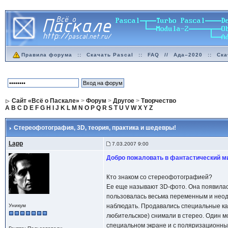
Правила форума
::
Скачать Pascal
::
FAQ
//
Ада–2020
::
Ска
Сайт «Всё о Паскале»
>
Форум
>
Другое
>
Творчество
A
B
C
D
E
F
G
H
I
J
K
L
M
N
O
P
Q
R
S
T
U
V
W
X
Y
Z
Стереофотография, 3D
, теория, практика и шедевры!
Lapp
7.03.2007 9:00
Добро пожаловать в фантастический м
Кто знаком со стереофотографией?
Ее еще называют 3D-фото. Она появилась
пользовалась весьма переменным и неодно
Уникум
наблюдать. Продавались специальные кам
любительское) снимали в стерео. Один м
специальном экране и с поляризационными