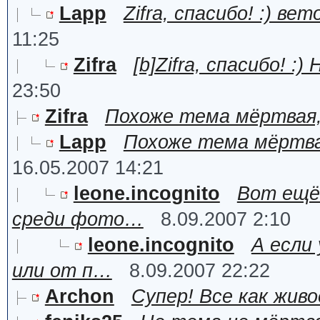
Lapp
Zifra, спасибо! :) в
11:25
Zifra
[b]Zifra, спасибо! :
23:50
Zifra
Похоже тема мёртвая, а
Lapp
Похоже тема мёртвая
16.05.2007 14:21
leone.incognito
Вот ещё
среди фото…
8.09.2007 2:10
leone.incognito
А если
или от п…
8.09.2007 22:22
Archon
Супер! Все как живое