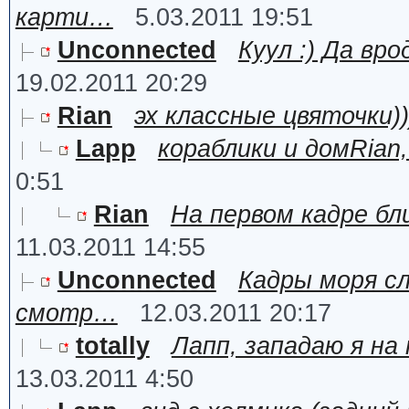
карти…
5.03.2011 19:51
Unconnected
Куул :) Да вр
19.02.2011 20:29
Rian
эх классные цвяточки))
Lapp
кораблики и домRian,
0:51
Rian
На первом кадре бл
11.03.2011 14:55
Unconnected
Кадры моря сл
смотр…
12.03.2011 20:17
totally
Лапп, западаю я на
13.03.2011 4:50