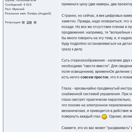
Группа: Пользователи
прикиньте цену (две камеры, два проектор
Сообщений: 6 823
Пол: Мужской
Реальное имя: Лопáрь (Андрей)
Странно, но сейчас, в век цифровых каме
заметно. Правда, надо оговориться, что 
Репутация:
159
позади. Но все же отсутствие пленки и п
продвижения: например, те "волшебные к
бы много говорить на эту тему, и, я наде
буду подробно останавливаться на деталя
сразу к делу.
Суть стереоизображения - наличие двух к
необходимо "свести вместе". Для сведен
поля-освещением), временнОе деление (р
есть нечто
совсем простое
, что я и пока
Глаза - чрезвычайно продвинутый инстр
снабженной системой управления. При обы
глаза смотрят практически параллельно, 
что похоже на электронное переключение
механическая, и приводится в действие 
повернуть каждый глаз
. Однако, воз
Скажите, кто из вас может "раздваивать"