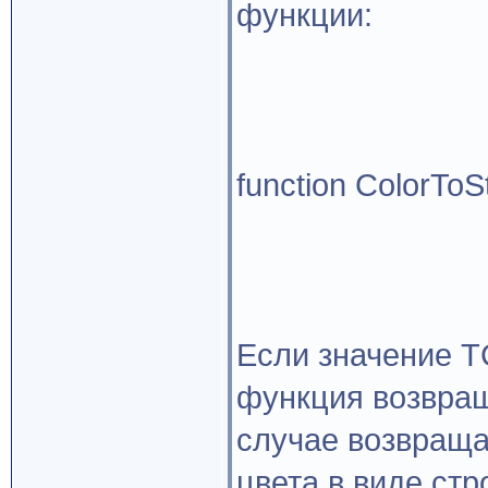
функции:
function ColorToSt
Если значение T
функция возвраща
случае возвраща
цвета в виде стр