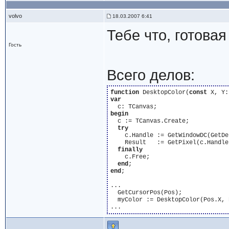
volvo
18.03.2007 6:41
Тебе что, готова
Гость
Всего делов:
function
 DesktopColor(
const
var
begin
  c := TCanvas.Create;

try
    c.Handle := GetWindowDC(GetDe
    Result   := GetPixel(c.Handle
finally
    c.Free;

end
end
;

...

  GetCursorPos(Pos);

  myColor := DesktopColor(Pos.X, P