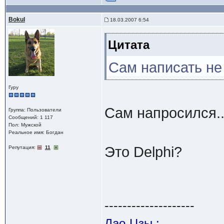
Bokul
18.03.2007 6:54
Цитата
Сам написать не
Гуру
Сам напросился.
Группа: Пользователи
Сообщений: 1 117
Пол: Мужской
Реальное имя: Богдан
Это Delphi?
Репутация:
11
--------------------
Лао-Цзы :