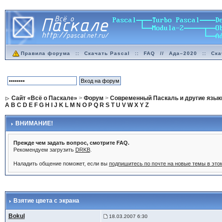
Правила форума
::
Скачать Pascal
::
FAQ
//
Ада–2020
::
Ска
Сайт «Всё о Паскале»
>
Форум
>
Современный Паскаль и другие язык
A
B
C
D
E
F
G
H
I
J
K
L
M
N
O
P
Q
R
S
T
U
V
W
X
Y
Z
ВНИМАНИЕ!
Прежде чем задать вопрос, смотрите FAQ.
Рекомендуем загрузить
DRKB
.
Наладить общение поможет, если вы
подпишитесь по почте на новые темы в эт
Взятие цвета с экрана
Bokul
18.03.2007 6:30