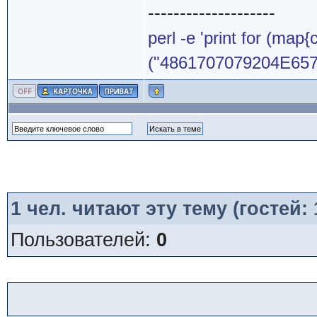
--------------------
perl -e 'print for (map{
("4861707079204E65772
1
чел. читают эту тему (гостей:
Пользователей:
0