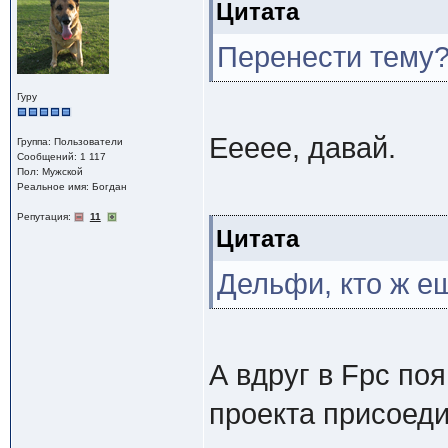
Цитата
Перенести тему
Гуру
Еееее, давай.
Группа: Пользователи
Сообщений: 1 117
Пол: Мужской
Реальное имя: Богдан
Репутация:
11
Цитата
Дельфи, кто ж е
А вдруг в Fpc по
проекта присоед