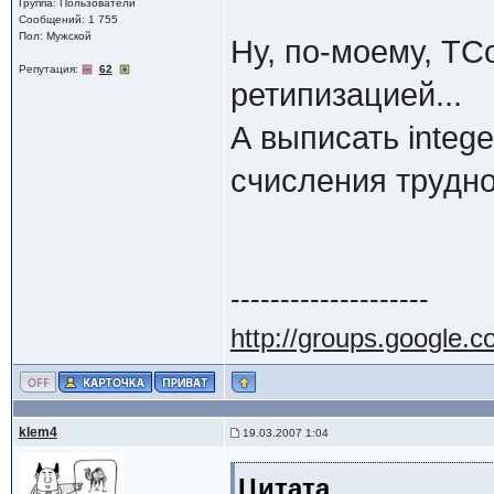
Группа: Пользователи
Сообщений: 1 755
Пол: Мужской
Ну, по-моему, TCo
Репутация:
62
ретипизацией...
А выписать integ
счисления трудно
--------------------
http://groups.google.
klem4
19.03.2007 1:04
Цитата