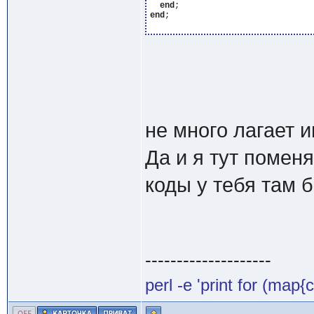
end
end
;

не много лагает 
Да и я тут поменя
коды у тебя там 
--------------------
perl -e 'print for (ma