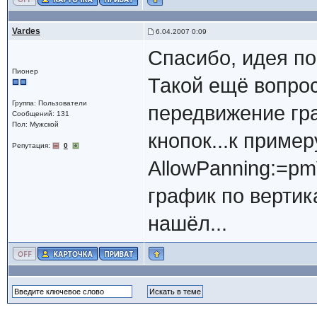
Vardes
6.04.2007 0:09
Спасибо, идея пон
Пионер
Такой ещё вопрос
Группа: Пользователи
передвижение гр
Сообщений: 131
Пол: Мужской
кнопок...к приме
Репутация:
0
AllowPanning:=pmV
график по вертик
нашёл...