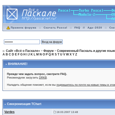
Правила форума
::
Скачать Pascal
::
FAQ
//
Ада–2020
::
Ска
Сайт «Всё о Паскале»
>
Форум
>
Современный Паскаль и другие язык
A
B
C
D
E
F
G
H
I
J
K
L
M
N
O
P
Q
R
S
T
U
V
W
X
Y
Z
ВНИМАНИЕ!
Прежде чем задать вопрос, смотрите FAQ.
Рекомендуем загрузить
DRKB
.
Наладить общение поможет, если вы
подпишитесь по почте на новые темы в эт
Синхронизация TChart
Vardes
19.03.2007 13:48