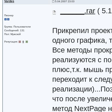
Vardes
5.04.2007 23:03
______.rar
( 5.
Пионер
Группа: Пользователи
Прикрепил проект
Сообщений: 131
Пол: Мужской
одного графика, т
Репутация:
0
Все методы прокр
реализуются с п
плюс,т.к. мышь п
переходит к след
реализации)...По
что после увелич
метод NextPage н