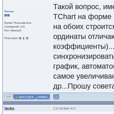
Такой вопрос, им
Пионер
TChart на форме
Группа: Пользователи
на обоих строитс
Сообщений: 131
Пол: Мужской
ординаты отличаю
Репутация:
0
коэффициенты)...
синхронизировать
график, автомато
самое увеличива
др...Прошу совета,
Vardes
27.03.2007 3:17