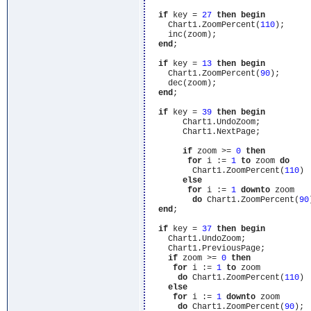
if
 key = 
27
then
begin
    Chart1.ZoomPercent(
110
);

    inc(zoom);

end
;

if
 key = 
13
then
begin
    Chart1.ZoomPercent(
90
);

    dec(zoom);

end
;

if
 key = 
39
then
begin
       Chart1.UndoZoom;

       Chart1.NextPage;

if
 zoom >= 
0
then
for
 i := 
1
to
 zoom 
do
         Chart1.ZoomPercent(
110
)

else
for
 i := 
1
downto
 zoom

do
 Chart1.ZoomPercent(
90
end
;

if
 key = 
37
then
begin
    Chart1.UndoZoom;

    Chart1.PreviousPage;

if
 zoom >= 
0
then
for
 i := 
1
to
 zoom

do
 Chart1.ZoomPercent(
110
)

else
for
 i := 
1
downto
 zoom

do
 Chart1.ZoomPercent(
90
);
