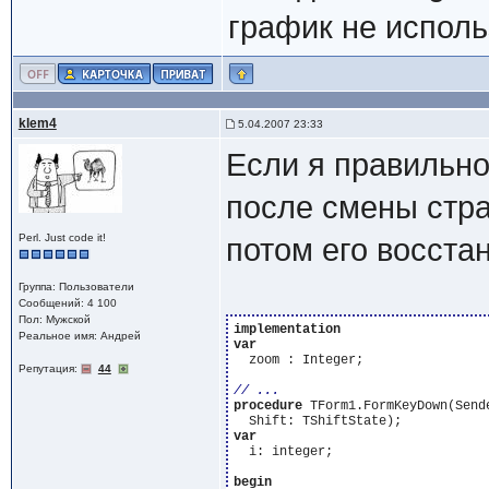
график не исполь
klem4
5.04.2007 23:33
Если я правильно
после смены стра
Perl. Just code it!
потом его восста
Группа: Пользователи
Сообщений: 4 100
Пол: Мужской
implementation
Реальное имя: Андрей
var
  zoom : Integer;

Репутация:
44
procedure
 TForm1.FormKeyDown(Send
var
  i: integer;

begin