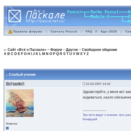
Правила форума
::
Скачать Pascal
::
FAQ
//
Ада–2020
::
Ск
Сайт «Всё о Паскале»
>
Форум
>
Другое
>
Свободное общение
A
B
C
D
E
F
G
H
I
J
K
L
M
N
O
P
Q
R
S
T
U
V
W
X
Y
Z
Слабый ученик
St@senk@
22.03.2007 14:32
Здравствуйте, у меня вот ка
издеваться, назло обезьянни
--------------------
Три пути ведут к знанию: путь ра
Конфуций
Новичок