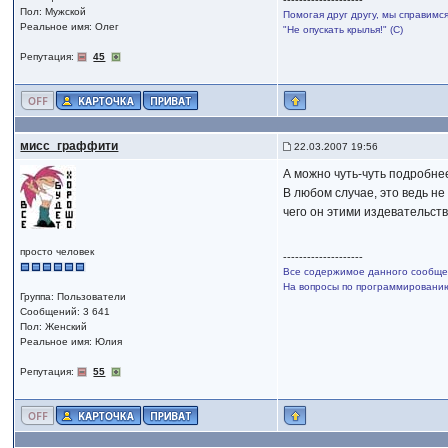
--------------------
Пол: Мужской
Помогая друг другу, мы справимс
Реальное имя: Олег
"Не опускать крылья!" (С)
Репутация:
45
мисс_граффити
22.03.2007 19:56
А можно чуть-чуть подробн
В любом случае, это ведь не
чего он этими издевательст
просто человек
--------------------
Все содержимое данного сообщен
На вопросы по программированию,
Группа: Пользователи
Сообщений: 3 641
Пол: Женский
Реальное имя: Юлия
Репутация:
55