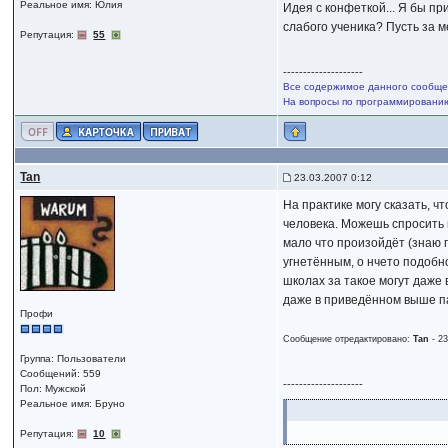
Реальное имя: Юлия
Идея с конфеткой... Я бы п
слабого ученика? Пусть за ме
Репутация:
55
--------------------
Все содержимое данного сообщен
На вопросы по программированию,
Tan
23.03.2007 0:12
На практике могу сказать, ч
человека. Можешь спросить н
мало что произойдёт (знаю п
угнетённым, о нчето подобн
школах за такое могут даже
даже в приведённом выше пар
Профи
Сообщение отредактировано:
Tan
-
23
Группа: Пользователи
Сообщений: 559
--------------------
Пол: Мужской
Реальное имя: Бруно
Репутация:
10