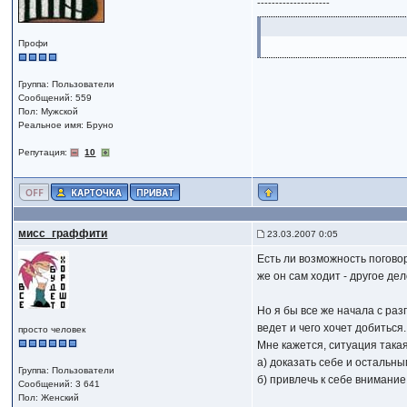
--------------------
Профи
Группа: Пользователи
Сообщений: 559
Пол: Мужской
Реальное имя: Бруно
Репутация:
10
мисс_граффити
23.03.2007 0:05
Есть ли возможность поговор
же он сам ходит - другое дел
Но я бы все же начала с раз
ведет и чего хочет добиться.
просто человек
Мне кажется, ситуация такая
а) доказать себе и остальны
Группа: Пользователи
б) привлечь к себе внимание
Сообщений: 3 641
Пол: Женский