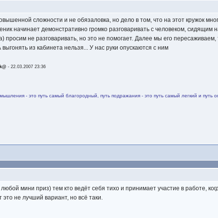
повышенной сложности и не обязаловка, но дело в том, что на этот кружок мн
ченик начинает демонстративно громко разговаривать с человеком, сидящим 
а) просим не разговаривать, но это не помогает. Далее мы его пересаживаем,
 выгонять из кабинета нельзя... У нас руки опускаются с ним
nk@
-
22.03.2007 23:36
змышления - это путь самый благородный, путь подражания - это путь самый легкий и путь оп
любой мини приз) тем кто ведёт себя тихо и принимает участие в работе, когд
это не лучший вариант, но всё таки.