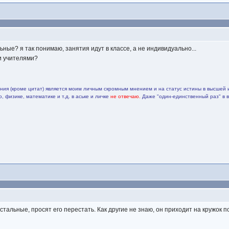
льные? я так понимаю, занятия идут в классе, а не индивидуально...
ми учителями?
ия (кроме цитат) является моим личным скромным мнением и на статус истины в высшей 
 физике, математике и т.д. в аське и личке
не отвечаю.
Даже "один-единственный раз" в 
тальные, просят его перестать. Как другие не знаю, он приходит на кружок п