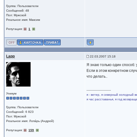
Группа: Пользователи
Сообщений: 48
Пол: Мужской
Реальное имя: Максим
Репутация:
1
Lapp
22.03.2007 15:18
Я знаю только один способ: 
Если в этом конкретном слу
что делать..
--------------------
Уникум
я - ветер, я северный холодный в
я час расставанья, я год возвра
Группа: Пользователи
Сообщений: 6 823
Пол: Мужской
Реальное имя: Лопáрь (Андрей)
Репутация:
159