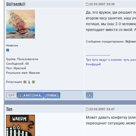
St@senk@
22.03.2007 23:35
Да, это кружок, где решают 
втором часу занятия, наш у
потише, мы (нас 2-3 человек
преподает вместе со мной. А
Сообщение отредактировано:
St@se
Новичок
--------------------
Группа: Пользователи
Три пути ведут к знанию: путь ра
Сообщений: 48
Конфуций
Пол: Мужской
Реальное имя: Максим
Репутация:
1
Tan
22.03.2007 23:47
Может давать конфетку (или 
переоценит ситуацию, может 