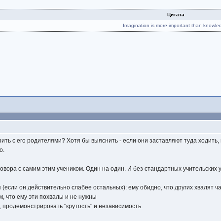
Цитата
Imagination is more important than knowle
ить с его родителями? Хотя бы выяснить - если они заставляют туда ходить, 
о.
говора с самим этим учеником. Один на один. И без стандартных учительских 
 (если он действительно слабее остальных): ему обидно, что других хвалят ча
м, что ему эти похвалы и не нужны
, продемонстрировать "крутость" и независимость.