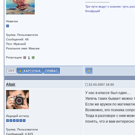
--------------------
Три пути ведут к знанию: путь ра
Конфуций
Новичок
Группа: Пользователи
Сообщений: 48
Пол: Мужской
Реальное имя: Максим
Репутация:
1
Altair
22.03.2007 19:30
У нас в классе был один....
Увлечь таких бывает можно т
Если же кружок по математи
Возможно, его психика сопр
Тогда в разговоре с ним мо
Ищущий истину
понять, что и вам интересно
Группа: Пользователи
Сообщений: 4 825