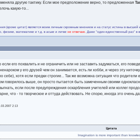
рименяла другую тактику. Если мое предположение верно, то предложенная
Ta
лочь какую-то...
ия (кроме цитат) является моим личным скромным мнением и на статус истины в высшей 
 физике, математике и т.д. в аське и личке
не отвечаю.
Даже "один-единственный раз" в 
то если его похвалить и не ограничить или не заставить задуматься, его пов
енароком у его друзей чем он занимается, есть ли хобби, и через эту ниточку
о себе), хотя если предки строгие... Так же возможна ситуация что родители ег
ом говорилось выше, он просто пытается быть замеченным своими однокласник
 выгнать, если после предупреждения оскарбления учителей или коллег продо
не, что - то творческое и оттуда действовать. Не спорю, иногда это очень д
.03.2007 2:13
Цитата
Imagination is more important than knowle