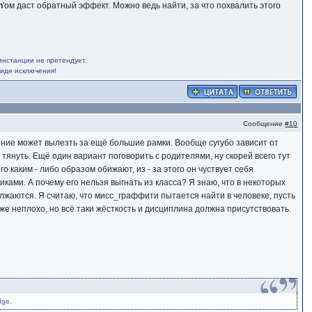
n
'ом даст обратный эффект. Можно ведь найти, за что похвалить этого
инстанции не претендует.
виде исключения!
Сообщение
#10
едение может вылезть за ещё большие рамки. Вообще сугубо зависит от
 тянуть. Ещё один вариант поговорить с родителями, ну скорей всего тут
о каким - либо образом обижают, из - за этого он чуствует себя
ами. А почему его нельзя выгнать из класса? Я знаю, что в некоторых
лжаются. Я считаю, что мисс_граффити пытается найти в человеке, пусть
аже неплохо, но всё таки жёсткость и дисциплина должна присутствовать.
dge.