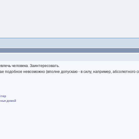
увлечь человека. Заинтересовать.
чае подобное невозможно (вполне допускаю - в силу, например, абсолютного с
етер
щенья домой