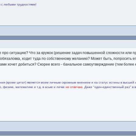
я с любыми трудностями!
ее про ситуацию? Что за кружок (решение задач повышенной сложности или 
 обязаловка, ходит туда по собственному желанию? Может быть, попросить его
вами хочет добиться? Скорее всего - банальное самоутверждение (тем более 
ия (кроме цитат) является моим личным скромным мнением и на статус истины в высшей 
 физике, математике и т.д. в аське и личке
не отвечаю.
Даже "один-единственный раз" в 