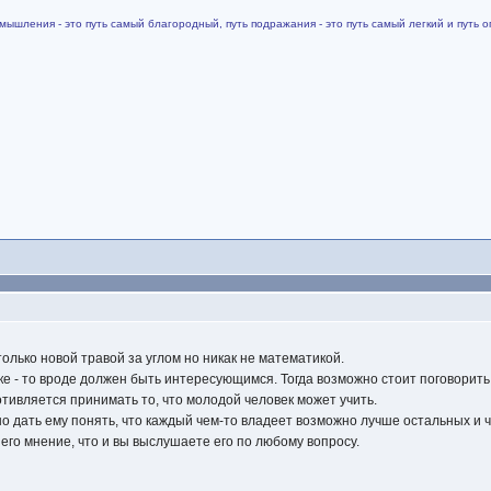
змышления - это путь самый благородный, путь подражания - это путь самый легкий и путь оп
олько новой травой за углом но никак не математикой.
ке - то вроде должен быть интересующимся. Тогда возможно стоит поговорить
отивляется принимать то, что молодой человек может учить.
жно дать ему понять, что каждый чем-то владеет возможно лучше остальных и 
 его мнение, что и вы выслушаете его по любому вопросу.