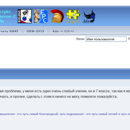
ачать GNAT
::
OEM–2015
::
Ada -> C/C++
Логин
П
кая проблема, у меня есть один очень слабый ученик, он в 7 классе, так как 
чать, и прочее, сделать с этим я ничего не могу, помогите пожалуйста.
змышления - это путь самый благородный, путь подражания - это путь самый легкий и путь оп