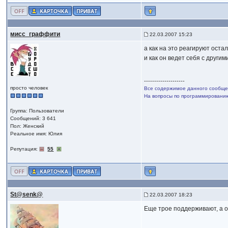
мисс_граффити
22.03.2007 15:23
а как на это реагируют оста
и как он ведет себя с други
--------------------
просто человек
Все содержимое данного сообщен
На вопросы по программированию,
Группа: Пользователи
Сообщений: 3 641
Пол: Женский
Реальное имя: Юлия
Репутация:
55
St@senk@
22.03.2007 18:23
Еще трое поддерживают, а ос